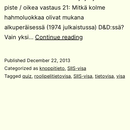
piste / oikea vastaus 21: Mitkä kolme
hahmoluokkaa olivat mukana
alkuperäisessä (1974 julkaistussa) D&D:ssä?
SIIS-
Vain yksi…
Continue reading
visa
#2
Published
December 22, 2013
Categorized as
knoppitieto
,
SIIS-visa
Tagged
quiz
,
roolipelitietovisa
,
SIIS-visa
,
tietovisa
,
visa