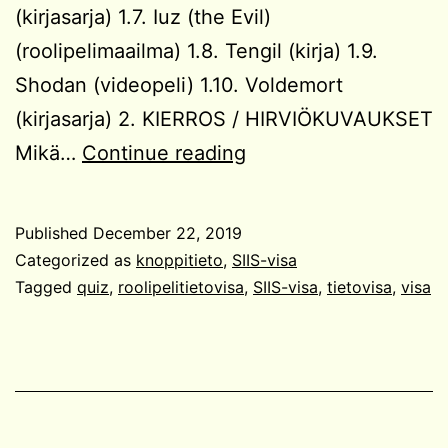
(kirjasarja) 1.7. Iuz (the Evil)
(roolipelimaailma) 1.8. Tengil (kirja) 1.9.
Shodan (videopeli) 1.10. Voldemort
(kirjasarja) 2. KIERROS / HIRVIÖKUVAUKSET
SIIS-
Mikä…
Continue reading
visa
#7
Published
December 22, 2019
Categorized as
knoppitieto
,
SIIS-visa
Tagged
quiz
,
roolipelitietovisa
,
SIIS-visa
,
tietovisa
,
visa