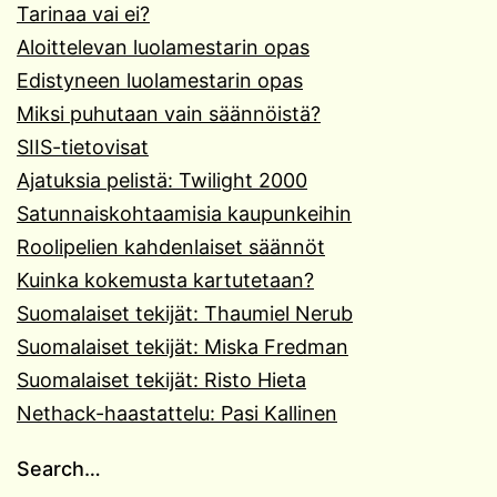
Tarinaa vai ei?
Aloittelevan luolamestarin opas
Edistyneen luolamestarin opas
Miksi puhutaan vain säännöistä?
SIIS-tietovisat
Ajatuksia pelistä: Twilight 2000
Satunnaiskohtaamisia kaupunkeihin
Roolipelien kahdenlaiset säännöt
Kuinka kokemusta kartutetaan?
Suomalaiset tekijät: Thaumiel Nerub
Suomalaiset tekijät: Miska Fredman
Suomalaiset tekijät: Risto Hieta
Nethack-haastattelu: Pasi Kallinen
Search…