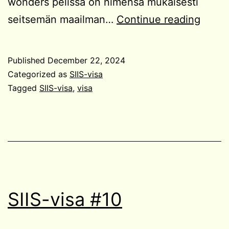
wonders pelissä on nimensä mukaisesti
SIIS-
seitsemän maailman…
Continue reading
visa
#11
Published
December 22, 2024
Categorized as
SIIS-visa
Tagged
SIIS-visa
,
visa
SIIS-visa #10