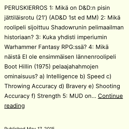
PERUSKIERROS 1: Mikä on D&D:n pisin
jättiläisrotu (21′) (AD&D 1st ed MM) 2: Mikä
roolipeli sijoittuu Shadowrunin pelimaailman
historiaan? 3: Kuka yhdisti imperiumin
Warhammer Fantasy RPG:ssä? 4: Mikä
näistä EI ole ensimmäisen lännenroolipeli
Boot Hillin (1975) pelaajahahmojen
ominaisuus? a) Intelligence b) Speed c)
Throwing Accuracy d) Bravery e) Shooting
Accuracy f) Strength 5: MUD on…
Continue
SIIS-
reading
visa
#5
Published
May 17, 2015