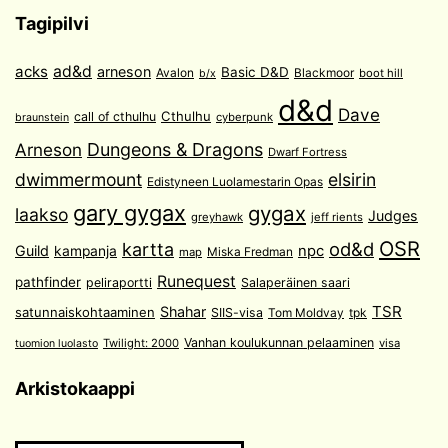
Tagipilvi
acks
ad&d
arneson
Basic D&D
Avalon
Blackmoor
boot hill
b/x
d&d
Dave
Cthulhu
call of cthulhu
cyberpunk
braunstein
Arneson
Dungeons & Dragons
Dwarf Fortress
dwimmermount
elsirin
Edistyneen Luolamestarin Opas
gary gygax
gygax
laakso
Judges
greyhawk
jeff rients
OSR
od&d
kartta
Guild
npc
kampanja
Miska Fredman
map
Runequest
pathfinder
peliraportti
Salaperäinen saari
TSR
Shahar
satunnaiskohtaaminen
SIIS-visa
Tom Moldvay
tpk
Vanhan koulukunnan pelaaminen
Twilight: 2000
visa
tuomion luolasto
Arkistokaappi
Arkistokaappi