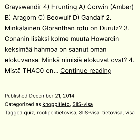
Grayswandir 4) Hrunting A) Corwin (Amber)
B) Aragorn C) Beowulf D) Gandalf 2.
Minkälainen Gloranthan rotu on Durulz? 3.
Conanin lisäksi kolme muuta Howardin
keksimää hahmoa on saanut oman
elokuvansa. Minkä nimisiä elokuvat ovat? 4.
SIIS-
Mistä THAC0 on…
Continue reading
visa
#4
Published
December 21, 2014
Categorized as
knoppitieto
,
SIIS-visa
Tagged
quiz
,
roolipelitietovisa
,
SIIS-visa
,
tietovisa
,
visa