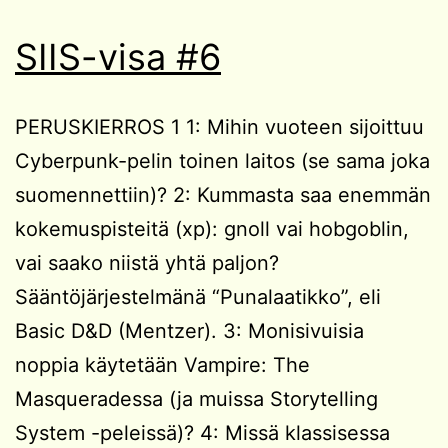
SIIS-visa #6
PERUSKIERROS 1 1: Mihin vuoteen sijoittuu
Cyberpunk-pelin toinen laitos (se sama joka
suomennettiin)? 2: Kummasta saa enemmän
kokemuspisteitä (xp): gnoll vai hobgoblin,
vai saako niistä yhtä paljon?
Sääntöjärjestelmänä “Punalaatikko”, eli
Basic D&D (Mentzer). 3: Monisivuisia
noppia käytetään Vampire: The
Masqueradessa (ja muissa Storytelling
System -peleissä)? 4: Missä klassisessa