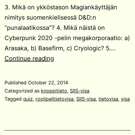
3. Mikä on ykköstason Magiankäyttäjän
nimitys suomenkielisessä D&D:n
“punalaatikossa”? 4. Mikä näistä on
Cyberpunk 2020 -pelin megakorporaatio: a)
Arasaka, b) Basefirm, c) Cryologic? 5.…
SIIS-
Continue reading
visa
#3
Published
October 22, 2014
Categorized as
knoppitieto
,
SIIS-visa
Tagged
quiz
,
roolipelitietovisa
,
SIIS-visa
,
tietovisa
,
visa