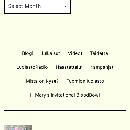
Blogi
Julkaisut
Videot
Taidetta
LuolastoRadio
Haastattelut
Kampanjat
Mistä on kyse?
Tuomion luolasto
Ill Mary’s Invitational BloodBowl