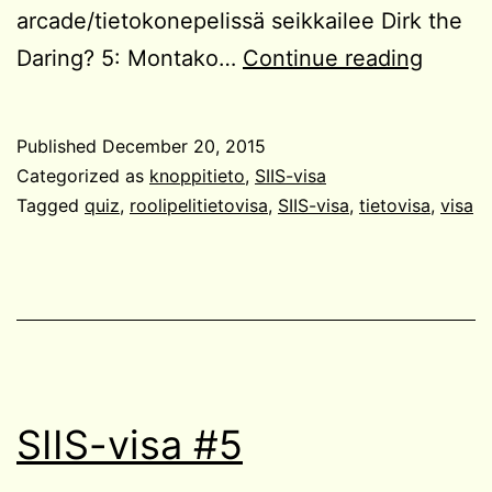
arcade/tietokonepelissä seikkailee Dirk the
SIIS-
Daring? 5: Montako…
Continue reading
visa
#6
Published
December 20, 2015
Categorized as
knoppitieto
,
SIIS-visa
Tagged
quiz
,
roolipelitietovisa
,
SIIS-visa
,
tietovisa
,
visa
SIIS-visa #5