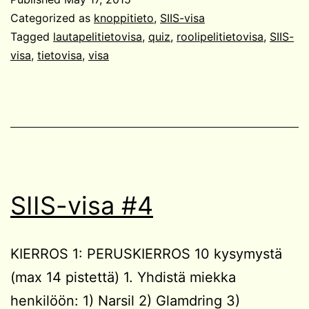
Categorized as
knoppitieto
,
SIIS-visa
Tagged
lautapelitietovisa
,
quiz
,
roolipelitietovisa
,
SIIS-
visa
,
tietovisa
,
visa
SIIS-visa #4
KIERROS 1: PERUSKIERROS 10 kysymystä
(max 14 pistettä) 1. Yhdistä miekka
henkilöön: 1) Narsil 2) Glamdring 3)