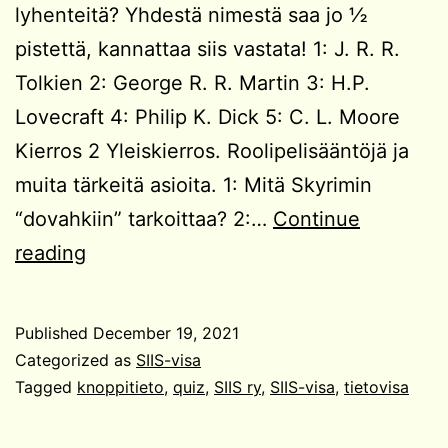
lyhenteitä? Yhdestä nimestä saa jo ½
pistettä, kannattaa siis vastata! 1: J. R. R.
Tolkien 2: George R. R. Martin 3: H.P.
Lovecraft 4: Philip K. Dick 5: C. L. Moore
Kierros 2 Yleiskierros. Roolipelisääntöjä ja
muita tärkeitä asioita. 1: Mitä Skyrimin
“dovahkiin” tarkoittaa? 2:…
Continue
SIIS-
reading
visa
#8
Published
December 19, 2021
Categorized as
SIIS-visa
Tagged
knoppitieto
,
quiz
,
SIIS ry
,
SIIS-visa
,
tietovisa