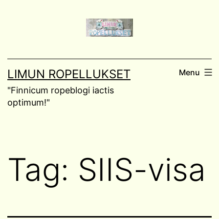
Skip
to
content
LIMUN ROPELLUKSET
Menu
"Finnicum ropeblogi iactis
optimum!"
Tag:
SIIS-visa