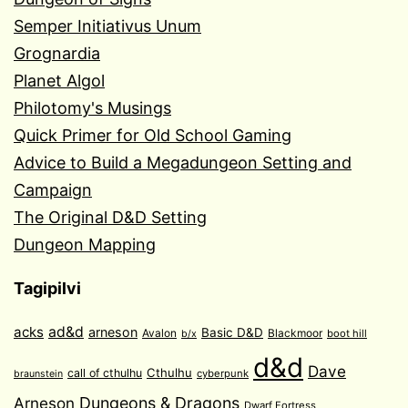
Semper Initiativus Unum
Grognardia
Planet Algol
Philotomy's Musings
Quick Primer for Old School Gaming
Advice to Build a Megadungeon Setting and
Campaign
The Original D&D Setting
Dungeon Mapping
Tagipilvi
acks
ad&d
arneson
Basic D&D
Avalon
Blackmoor
boot hill
b/x
d&d
Dave
Cthulhu
call of cthulhu
cyberpunk
braunstein
Arneson
Dungeons & Dragons
Dwarf Fortress