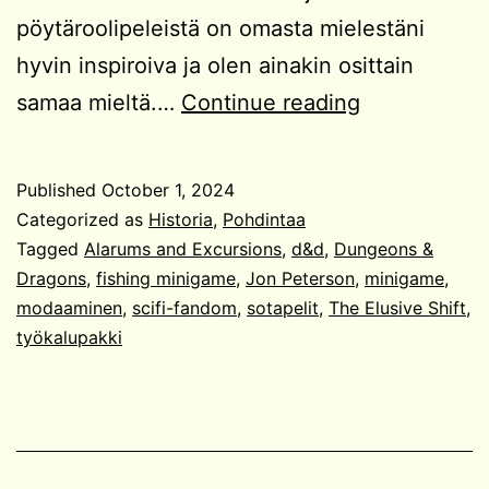
pöytäroolipeleistä on omasta mielestäni
hyvin inspiroiva ja olen ainakin osittain
D&D
samaa mieltä.…
Continue reading
on
kokoelma
Published
October 1, 2024
minipelejä
Categorized as
Historia
,
Pohdintaa
Tagged
Alarums and Excursions
,
d&d
,
Dungeons &
Dragons
,
fishing minigame
,
Jon Peterson
,
minigame
,
modaaminen
,
scifi-fandom
,
sotapelit
,
The Elusive Shift
,
työkalupakki