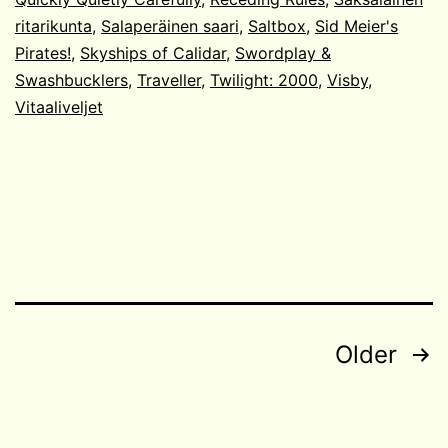
ritarikunta
,
Salaperäinen saari
,
Saltbox
,
Sid Meier's
Pirates!
,
Skyships of Calidar
,
Swordplay &
Swashbucklers
,
Traveller
,
Twilight: 2000
,
Visby
,
Vitaaliveljet
Posts
Older
navigation