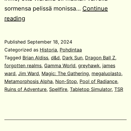
sormensa pelissä monissa…
Continue
RIP
reading
Jim
Ward
Published
September 18, 2024
Categorized as
Historia
,
Pohdintaa
Tagged
Brian Aldiss
,
d&d
,
Dark Sun
,
Dragon Ball Z
,
forgotten realms
,
Gamma World
,
greyhawk
,
james
ward
,
Jim Ward
,
Magic: The Gathering
,
megaluolasto
,
Metamorphosis Alpha
,
Non-Stop
,
Pool of Radiance
,
Ruins of Adventure
,
Spellfire
,
Tabletop Simulator
,
TSR