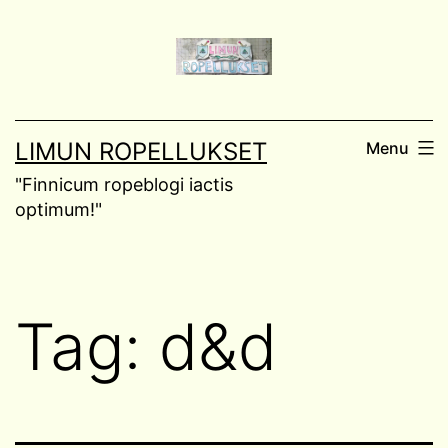
Skip
to
content
LIMUN ROPELLUKSET
Menu
"Finnicum ropeblogi iactis
optimum!"
Tag:
d&d