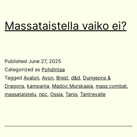
Massataistella vaiko ei?
Published
June 27, 2025
Categorized as
Pohdintaa
Tagged
Avalon
,
Avon
,
Brest
,
d&d
,
Dungeons &
Dragons
,
kampanja
,
Madoc Murskaaja
,
mass combat
,
massataistelu
,
npc
,
Ossia
,
Tanis
,
Tantrevalle