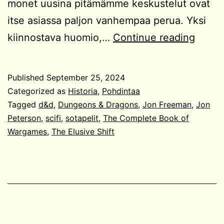
monet uusina pitämämme keskustelut ovat
itse asiassa paljon vanhempaa perua. Yksi
Työka
kiinnostava huomio,…
Continue reading
vai
peli?
Published
September 25, 2024
Categorized as
Historia
,
Pohdintaa
Tagged
d&d
,
Dungeons & Dragons
,
Jon Freeman
,
Jon
Peterson
,
scifi
,
sotapelit
,
The Complete Book of
Wargames
,
The Elusive Shift