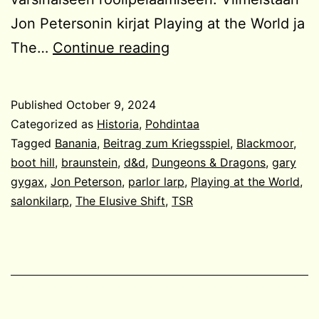
Jon Petersonin kirjat Playing at the World ja
Roolipeli
The…
Continue reading
vuodelta
1967
Published
October 9, 2024
Categorized as
Historia
,
Pohdintaa
Tagged
Banania
,
Beitrag zum Kriegsspiel
,
Blackmoor
,
boot hill
,
braunstein
,
d&d
,
Dungeons & Dragons
,
gary
gygax
,
Jon Peterson
,
parlor larp
,
Playing at the World
,
salonkilarp
,
The Elusive Shift
,
TSR