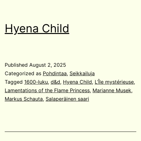
Hyena Child
Published
August 2, 2025
Categorized as
Pohdintaa
,
Seikkailuja
Tagged
1600-luku
,
d&d
,
Hyena Child
,
L’Île mystérieuse
,
Lamentations of the Flame Princess
,
Marianne Musek
,
Markus Schauta
,
Salaperäinen saari