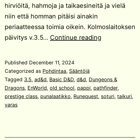
hirviöitä, hahmoja ja taikaesineitä ja vielä
niin että homman pitäisi ainakin
periaatteessa toimia oikein. Kolmoslaitoksen
Kolmoslaitos
päivitys v.3.5…
Continue reading
old
school
Published
December 11, 2024
-
Categorized as
Pohdintaa
,
Sääntöjä
pelinä
Tagged
3.5
,
ad&d
,
Basic D&D
,
d&d
,
Dungeons &
Dragons
,
EnWorld
,
old school
,
pappi
,
pathfinder
,
prestige class
,
punalaatikko
,
Runequest
,
soturi
,
taikuri
,
varas