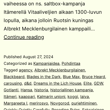
vaiheessa on ns. saltbox-kampanja
Itämerellä Vitaaliveljien aikaan 1300-luvun
lopulla, aikana jolloin Ruotsin kuningas
Albrekt Mecklenburgilainen kamppaili…
Kampanjaidea:
Continue reading
Kaapparit
Itämerellä
Published
August 27, 2024
Categorized as
Kampanjaidea
,
Pohdintaa
Tagged
agency
,
Albrekt Mecklenburgilainen
,
Blackbeard
,
Blades in the Dark
,
Blue Max
,
Bruce Heard
,
carousing
,
d&d
,
Dreams in the Lich House
,
Elite
,
GDW
,
Gotlanti
,
Hansa
,
historia
,
historiallinen kampanja
,
Itämeri
,
kaappari
,
Kalmarin unioni
,
koggi
,
laiva
,
Margareeta I
,
merirosvo
,
Novgorod
,
purjehtiminen
,
Quickly Quietly Carefully
,
Receding Rules
,
Saksalainen