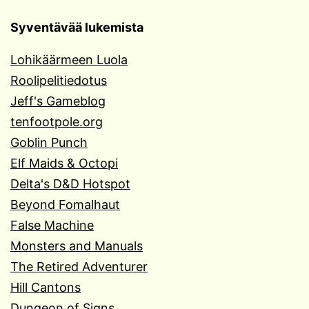
Syventävää lukemista
Lohikäärmeen Luola
Roolipelitiedotus
Jeff's Gameblog
tenfootpole.org
Goblin Punch
Elf Maids & Octopi
Delta's D&D Hotspot
Beyond Fomalhaut
False Machine
Monsters and Manuals
The Retired Adventurer
Hill Cantons
Dungeon of Signs