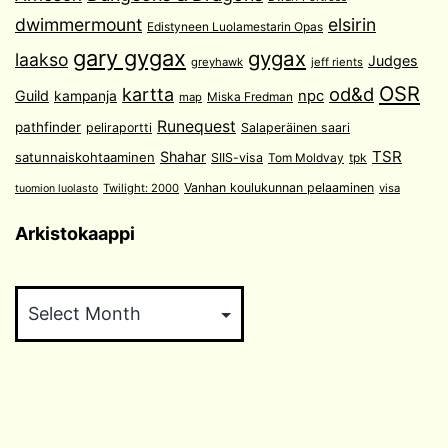
dwimmermount
elsirin
Edistyneen Luolamestarin Opas
gary gygax
gygax
laakso
Judges
greyhawk
jeff rients
OSR
od&d
kartta
Guild
npc
kampanja
Miska Fredman
map
Runequest
pathfinder
peliraportti
Salaperäinen saari
TSR
Shahar
satunnaiskohtaaminen
SIIS-visa
Tom Moldvay
tpk
Vanhan koulukunnan pelaaminen
Twilight: 2000
visa
tuomion luolasto
Arkistokaappi
Arkistokaappi