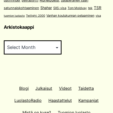
Runequest
pathfinder
peliraportti
Salaperäinen saari
TSR
Shahar
satunnaiskohtaaminen
SIIS-visa
Tom Moldvay
tpk
Vanhan koulukunnan pelaaminen
Twilight: 2000
visa
tuomion luolasto
Arkistokaappi
Arkistokaappi
Blogi
Julkaisut
Videot
Taidetta
LuolastoRadio
Haastattelut
Kampanjat
Mistä on kyse?
Tuomion luolasto