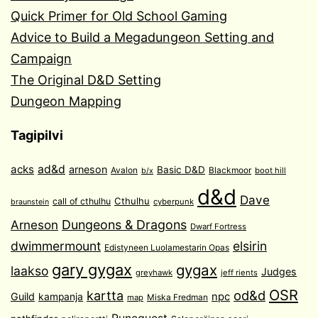
Quick Primer for Old School Gaming
Advice to Build a Megadungeon Setting and
Campaign
The Original D&D Setting
Dungeon Mapping
Tagipilvi
acks
ad&d
arneson
Basic D&D
Avalon
Blackmoor
boot hill
b/x
d&d
Dave
Cthulhu
call of cthulhu
cyberpunk
braunstein
Arneson
Dungeons & Dragons
Dwarf Fortress
dwimmermount
elsirin
Edistyneen Luolamestarin Opas
gary gygax
gygax
laakso
Judges
greyhawk
jeff rients
OSR
od&d
kartta
Guild
npc
kampanja
Miska Fredman
map