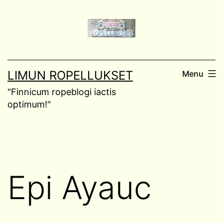
Skip
to
content
LIMUN ROPELLUKSET
Menu
"Finnicum ropeblogi iactis
optimum!"
Epi Ayauc