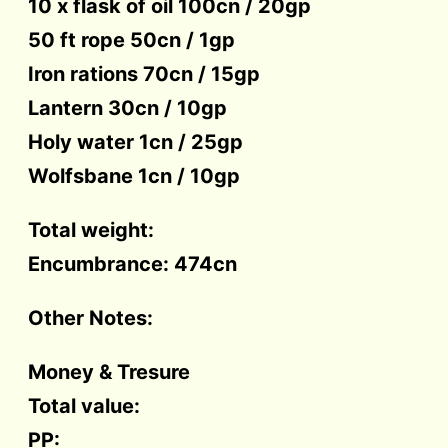
10 x flask of oil 100cn / 20gp
50 ft rope 50cn / 1gp
Iron rations 70cn / 15gp
Lantern 30cn / 10gp
Holy water 1cn / 25gp
Wolfsbane 1cn / 10gp
Total weight:
Encumbrance: 474cn
Other Notes:
Money & Tresure
Total value:
PP: