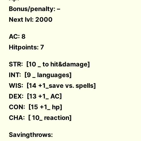
Bonus/penalty: –
Next lvl: 2000
AC: 8
Hitpoints: 7
STR: [10 _ to hit&damage]
INT: [9 _ languages]
WIS: [14 +1_save vs. spells]
DEX: [13 +1_ AC]
CON: [15 +1_ hp]
CHA: [ 10_ reaction]
Savingthrows: