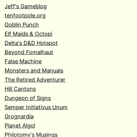
Jeff's Gameblog
tenfootpole.org
Goblin Punch
Elf Maids & Octopi
Delta's D&D Hotspot
Beyond Fomalhaut
False Machine
Monsters and Manuals
The Retired Adventurer
Hill Cantons
Dungeon of Signs
Semper Initiativus Unum
Grognardia
Planet Algol
Philotomy's Musings