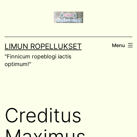
Skip
to
content
LIMUN ROPELLUKSET
Menu
"Finnicum ropeblogi iactis
optimum!"
Creditus
Maximus