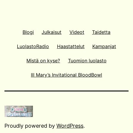
Blogi
Julkaisut
Videot
Taidetta
LuolastoRadio
Haastattelut
Kampanjat
Mistä on kyse?
Tuomion luolasto
Ill Mary’s Invitational BloodBowl
Proudly powered by
WordPress
.