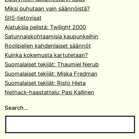
Miksi puhutaan vain säännöistä?
SIIS-tietovisat
Ajatuksia pelistä: Twilight 2000
Satunnaiskohtaamisia kaupunkeihin
Roolipelien kahdenlaiset säännöt
Kuinka kokemusta kartutetaan?
Suomalaiset tekijät: Thaumiel Nerub
Suomalaiset tekijät: Miska Fredman
Suomalaiset tekijät: Risto Hieta
Nethack-haastattelu: Pasi Kallinen
Search…