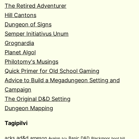
The Retired Adventurer
Hill Cantons
Dungeon of Signs
Semper Initiativus Unum
Grognardia
Planet Algol
Philotomy's Musings
Quick Primer for Old School Gaming
Advice to Build a Megadungeon Setting and
Campaign
The Original D&D Setting
Dungeon Mapping
Tagipilvi
acks
ad&d
arneson
Basic D&D
Avalon
Blackmoor
boot hill
b/x