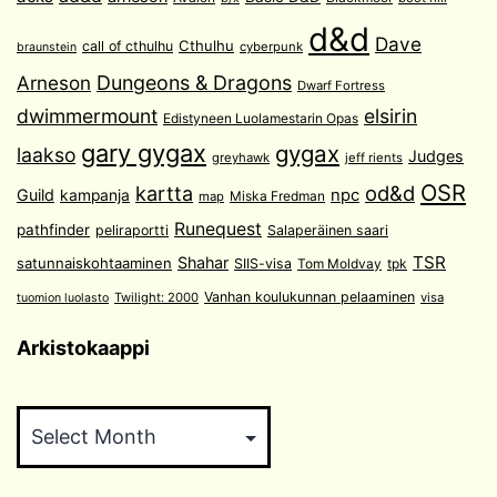
d&d
Dave
Cthulhu
call of cthulhu
cyberpunk
braunstein
Arneson
Dungeons & Dragons
Dwarf Fortress
dwimmermount
elsirin
Edistyneen Luolamestarin Opas
gary gygax
gygax
laakso
Judges
greyhawk
jeff rients
OSR
od&d
kartta
Guild
npc
kampanja
Miska Fredman
map
Runequest
pathfinder
peliraportti
Salaperäinen saari
TSR
Shahar
satunnaiskohtaaminen
SIIS-visa
Tom Moldvay
tpk
Vanhan koulukunnan pelaaminen
Twilight: 2000
visa
tuomion luolasto
Arkistokaappi
Arkistokaappi