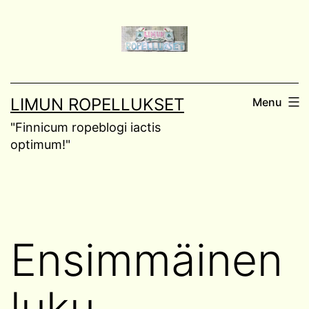
Skip
to
content
LIMUN ROPELLUKSET
Menu
"Finnicum ropeblogi iactis
optimum!"
Ensimmäinen
luku