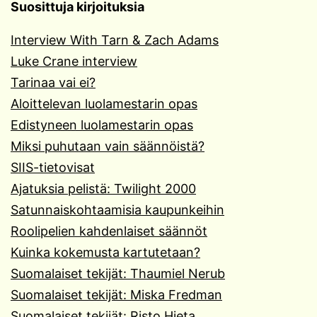
Suosittuja kirjoituksia
Interview With Tarn & Zach Adams
Luke Crane interview
Tarinaa vai ei?
Aloittelevan luolamestarin opas
Edistyneen luolamestarin opas
Miksi puhutaan vain säännöistä?
SIIS-tietovisat
Ajatuksia pelistä: Twilight 2000
Satunnaiskohtaamisia kaupunkeihin
Roolipelien kahdenlaiset säännöt
Kuinka kokemusta kartutetaan?
Suomalaiset tekijät: Thaumiel Nerub
Suomalaiset tekijät: Miska Fredman
Suomalaiset tekijät: Risto Hieta