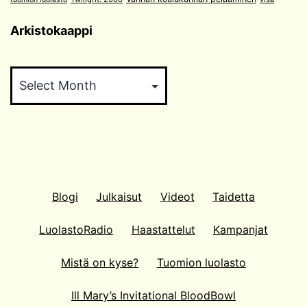
Arkistokaappi
Arkistokaappi
Blogi
Julkaisut
Videot
Taidetta
LuolastoRadio
Haastattelut
Kampanjat
Mistä on kyse?
Tuomion luolasto
Ill Mary’s Invitational BloodBowl