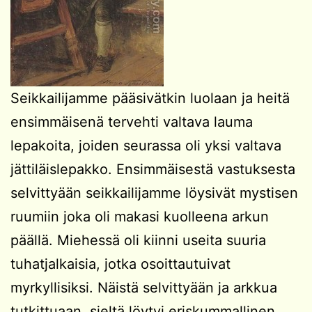
Seikkailijamme pääsivätkin luolaan ja heitä
ensimmäisenä tervehti valtava lauma
lepakoita, joiden seurassa oli yksi valtava
jättiläislepakko. Ensimmäisestä vastuksesta
selvittyään seikkailijamme löysivät mystisen
ruumiin joka oli makasi kuolleena arkun
päällä. Miehessä oli kiinni useita suuria
tuhatjalkaisia, jotka osoittautuivat
myrkyllisiksi. Näistä selvittyään ja arkkua
tutkittuaan, sieltä löytyi eriskummallinen