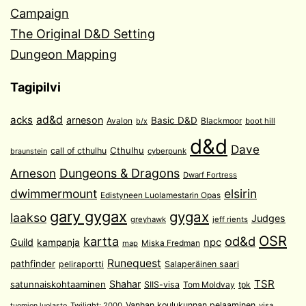
Campaign
The Original D&D Setting
Dungeon Mapping
Tagipilvi
acks
ad&d
arneson
Basic D&D
Avalon
Blackmoor
boot hill
b/x
d&d
Dave
Cthulhu
call of cthulhu
cyberpunk
braunstein
Arneson
Dungeons & Dragons
Dwarf Fortress
dwimmermount
elsirin
Edistyneen Luolamestarin Opas
gary gygax
gygax
laakso
Judges
greyhawk
jeff rients
OSR
od&d
kartta
Guild
npc
kampanja
Miska Fredman
map
Runequest
pathfinder
peliraportti
Salaperäinen saari
TSR
Shahar
satunnaiskohtaaminen
SIIS-visa
Tom Moldvay
tpk
Vanhan koulukunnan pelaaminen
Twilight: 2000
visa
tuomion luolasto