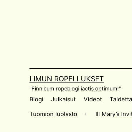
Skip
to
content
LIMUN ROPELLUKSET
"Finnicum ropeblogi iactis optimum!"
Blogi
Julkaisut
Videot
Taidett
Tuomion luolasto
Ill Mary’s In
Open
menu