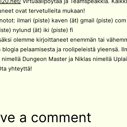
ll20.net/
virtuaalipöytää ja Teamspeakkiä. Kaikk
uneet ovat tervetulleita mukaan!
otot: ilmari (piste) kaven (ät) gmail (piste) com
iste) nylund (ät) iki (piste) fi
isäksi olemme kirjoittaneet enemmän tai vähe
a blogia pelaamisesta ja roolipeleistä yleensä. Il
aa nimellä Dungeon Master ja Niklas nimellä Upla
ta yhteyttä!
ve a comment