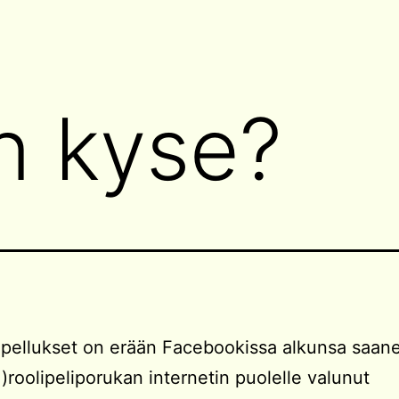
n kyse?
pellukset on erään Facebookissa alkunsa saan
li)roolipeliporukan internetin puolelle valunut