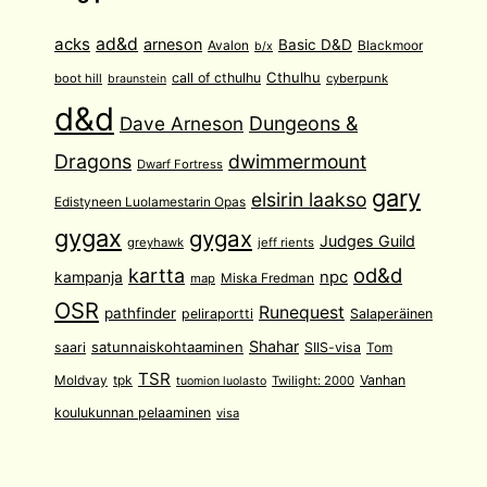
acks
ad&d
arneson
Basic D&D
Avalon
Blackmoor
b/x
Cthulhu
call of cthulhu
boot hill
cyberpunk
braunstein
d&d
Dave Arneson
Dungeons &
Dragons
dwimmermount
Dwarf Fortress
gary
elsirin laakso
Edistyneen Luolamestarin Opas
gygax
gygax
Judges Guild
greyhawk
jeff rients
od&d
kartta
npc
kampanja
Miska Fredman
map
OSR
Runequest
pathfinder
peliraportti
Salaperäinen
Shahar
satunnaiskohtaaminen
saari
SIIS-visa
Tom
TSR
Moldvay
tpk
Vanhan
Twilight: 2000
tuomion luolasto
koulukunnan pelaaminen
visa