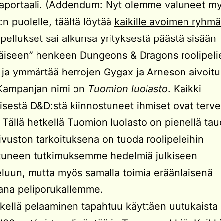
aportaali. (Addendum: Nyt olemme valuneet m
n puolelle, täältä löytää
kaikille avoimen ryh
pellukset sai alkunsa yrityksestä päästä sisään
räiseen” henkeen Dungeons & Dragons roolipeli
a ja ymmärtää herrojen Gygax ja Arneson aivoit
 Kampanjan nimi on
Tuomion luolasto
. Kaikki
isestä D&D:stä kiinnostuneet ihmiset ovat tervet
Tällä hetkellä Tuomion luolasto on pienellä tauo
vuston tarkoituksena on tuoda roolipeleihin
tuneen tutkimuksemme hedelmiä julkiseen
luun, mutta myös samalla toimia eräänlaisenä
ana peliporukallemme.
tkellä pelaaminen tapahtuu käyttäen uutukaista