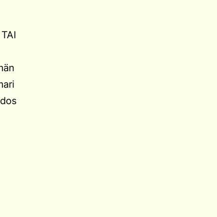
i
 TAI
mmän
mari
idos