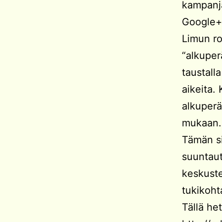
kampanj
Google+:
Limun ro
“alkupe
taustall
aikeita.
alkuperä
mukaan. 
Tämän si
suuntau
keskuste
tukikoht
Tällä he