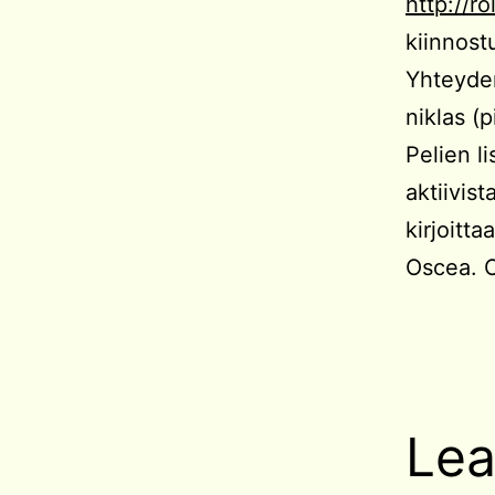
http://ro
kiinnost
Yhteyden
niklas (p
Pelien l
aktiivist
kirjoitt
Oscea. O
Lea