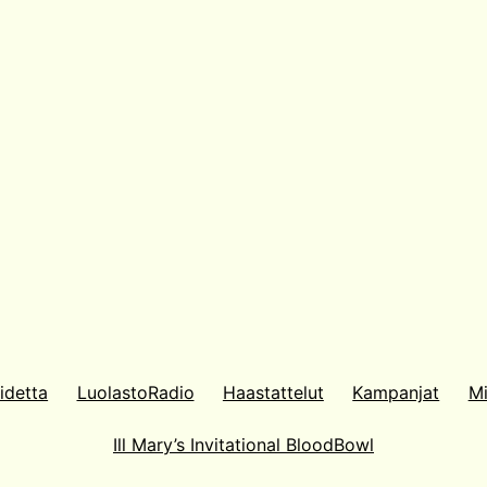
idetta
LuolastoRadio
Haastattelut
Kampanjat
Mi
Ill Mary’s Invitational BloodBowl