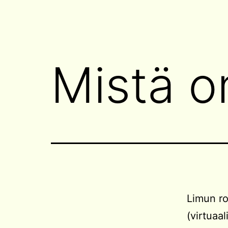
Mistä o
Limun ro
(virtuaa