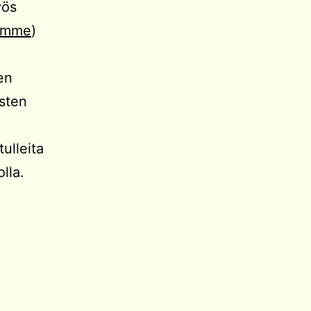
yös
mämme
)
en
usten
ulleita
lla.