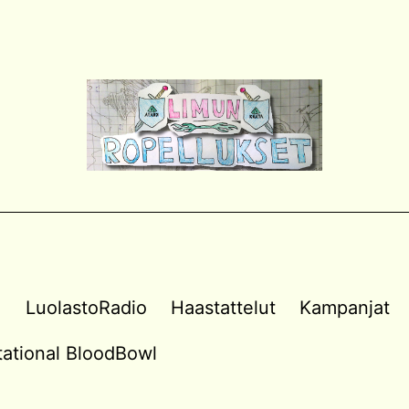
a
LuolastoRadio
Haastattelut
Kampanjat
vitational BloodBowl