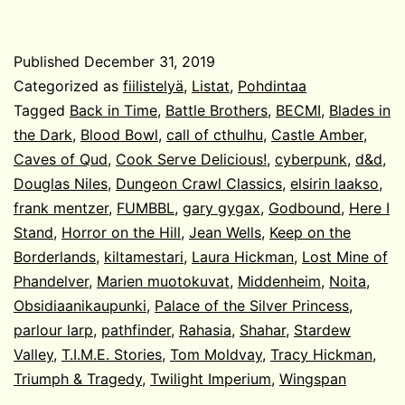
vuoden
pelihommia
Published
December 31, 2019
Categorized as
fiilistelyä
,
Listat
,
Pohdintaa
Tagged
Back in Time
,
Battle Brothers
,
BECMI
,
Blades in
the Dark
,
Blood Bowl
,
call of cthulhu
,
Castle Amber
,
Caves of Qud
,
Cook Serve Delicious!
,
cyberpunk
,
d&d
,
Douglas Niles
,
Dungeon Crawl Classics
,
elsirin laakso
,
frank mentzer
,
FUMBBL
,
gary gygax
,
Godbound
,
Here I
Stand
,
Horror on the Hill
,
Jean Wells
,
Keep on the
Borderlands
,
kiltamestari
,
Laura Hickman
,
Lost Mine of
Phandelver
,
Marien muotokuvat
,
Middenheim
,
Noita
,
Obsidiaanikaupunki
,
Palace of the Silver Princess
,
parlour larp
,
pathfinder
,
Rahasia
,
Shahar
,
Stardew
Valley
,
T.I.M.E. Stories
,
Tom Moldvay
,
Tracy Hickman
,
Triumph & Tragedy
,
Twilight Imperium
,
Wingspan