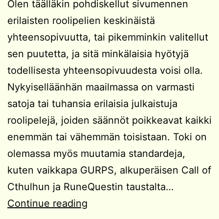
Olen täälläkin pohdiskellut sivumennen
erilaisten roolipelien keskinäistä
yhteensopivuutta, tai pikemminkin valitellut
sen puutetta, ja sitä minkälaisia hyötyjä
todellisesta yhteensopivuudesta voisi olla.
Nykyiselläänhän maailmassa on varmasti
satoja tai tuhansia erilaisia julkaistuja
roolipelejä, joiden säännöt poikkeavat kaikki
enemmän tai vähemmän toisistaan. Toki on
olemassa myös muutamia standardeja,
kuten vaikkapa GURPS, alkuperäisen Call of
Cthulhun ja RuneQuestin taustalta…
Roolipelistandardit
Continue reading