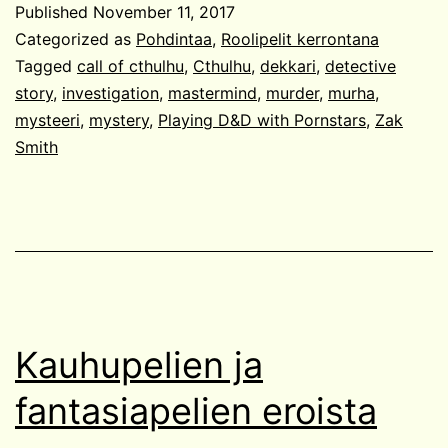
Published
November 11, 2017
Categorized as
Pohdintaa
,
Roolipelit kerrontana
Tagged
call of cthulhu
,
Cthulhu
,
dekkari
,
detective
story
,
investigation
,
mastermind
,
murder
,
murha
,
mysteeri
,
mystery
,
Playing D&D with Pornstars
,
Zak
Smith
Kauhupelien ja
fantasiapelien eroista