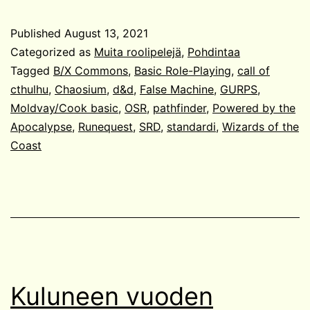
ja
B/X
Published
August 13, 2021
Commons
Categorized as
Muita roolipelejä
,
Pohdintaa
Tagged
B/X Commons
,
Basic Role-Playing
,
call of
cthulhu
,
Chaosium
,
d&d
,
False Machine
,
GURPS
,
Moldvay/Cook basic
,
OSR
,
pathfinder
,
Powered by the
Apocalypse
,
Runequest
,
SRD
,
standardi
,
Wizards of the
Coast
Kuluneen vuoden