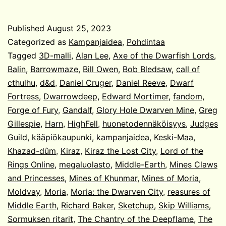
Kääpiökaupungin
rauniot
Published
August 25, 2023
Categorized as
Kampanjaidea
,
Pohdintaa
Tagged
3D-malli
,
Alan Lee
,
Axe of the Dwarfish Lords
,
Balin
,
Barrowmaze
,
Bill Owen
,
Bob Bledsaw
,
call of
cthulhu
,
d&d
,
Daniel Cruger
,
Daniel Reeve
,
Dwarf
Fortress
,
Dwarrowdeep
,
Edward Mortimer
,
fandom
,
Forge of Fury
,
Gandalf
,
Glory Hole Dwarven Mine
,
Greg
Gillespie
,
Harn
,
HighFell
,
huonetodennäköisyys
,
Judges
Guild
,
kääpiökaupunki
,
kampanjaidea
,
Keski-Maa
,
Khazad-dûm
,
Kiraz
,
Kiraz the Lost City
,
Lord of the
Rings Online
,
megaluolasto
,
Middle-Earth
,
Mines Claws
and Princesses
,
Mines of Khunmar
,
Mines of Moria
,
Moldvay
,
Moria
,
Moria: the Dwarven City
,
reasures of
Middle Earth
,
Richard Baker
,
Sketchup
,
Skip Williams
,
Sormuksen ritarit
,
The Chantry of the Deepflame
,
The