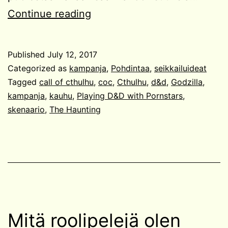
Kauhupelien
Continue reading
ja
fantasiapelien
Published
July 12, 2017
eroista
Categorized as
kampanja
,
Pohdintaa
,
seikkailuideat
Tagged
call of cthulhu
,
coc
,
Cthulhu
,
d&d
,
Godzilla
,
kampanja
,
kauhu
,
Playing D&D with Pornstars
,
skenaario
,
The Haunting
Mitä roolipelejä olen