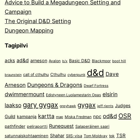
Advice to Build a Megadungeon Setting and
Campaign
The Original D&D Setting
Dungeon Mapping
Tagipilvi
acks
ad&d
arneson
Basic D&D
Avalon
Blackmoor
boot hill
b/x
d&d
Dave
Cthulhu
call of cthulhu
cyberpunk
braunstein
Arneson
Dungeons & Dragons
Dwarf Fortress
dwimmermount
elsirin
Edistyneen Luolamestarin Opas
gary gygax
gygax
laakso
Judges
greyhawk
jeff rients
OSR
od&d
kartta
Guild
npc
kampanja
Miska Fredman
map
Runequest
pathfinder
peliraportti
Salaperäinen saari
TSR
Shahar
satunnaiskohtaaminen
SIIS-visa
Tom Moldvay
tpk