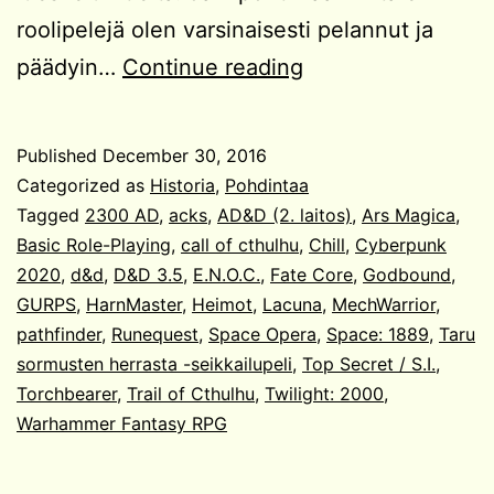
roolipelejä olen varsinaisesti pelannut ja
Mitä
päädyin…
Continue reading
roolipelejä
olen
Published
December 30, 2016
pelannut?
Categorized as
Historia
,
Pohdintaa
Tagged
2300 AD
,
acks
,
AD&D (2. laitos)
,
Ars Magica
,
Basic Role-Playing
,
call of cthulhu
,
Chill
,
Cyberpunk
2020
,
d&d
,
D&D 3.5
,
E.N.O.C.
,
Fate Core
,
Godbound
,
GURPS
,
HarnMaster
,
Heimot
,
Lacuna
,
MechWarrior
,
pathfinder
,
Runequest
,
Space Opera
,
Space: 1889
,
Taru
sormusten herrasta -seikkailupeli
,
Top Secret / S.I.
,
Torchbearer
,
Trail of Cthulhu
,
Twilight: 2000
,
Warhammer Fantasy RPG