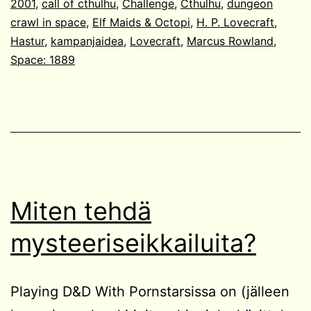
2001
,
call of cthulhu
,
Challenge
,
Cthulhu
,
dungeon
crawl in space
,
Elf Maids & Octopi
,
H. P. Lovecraft
,
Hastur
,
kampanjaidea
,
Lovecraft
,
Marcus Rowland
,
Space: 1889
Miten tehdä
mysteeriseikkailuita?
Playing D&D With Pornstarsissa on (jälleen