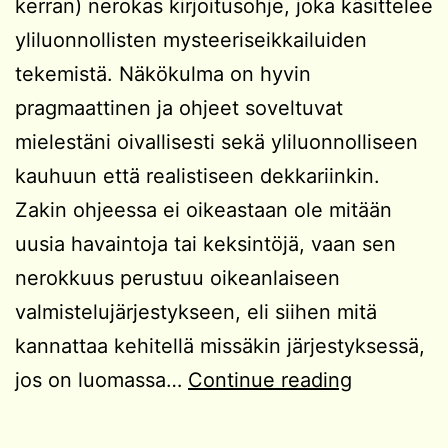
kerran) nerokas kirjoitusohje, joka käsittelee
yliluonnollisten mysteeriseikkailuiden
tekemistä. Näkökulma on hyvin
pragmaattinen ja ohjeet soveltuvat
mielestäni oivallisesti sekä yliluonnolliseen
kauhuun että realistiseen dekkariinkin.
Zakin ohjeessa ei oikeastaan ole mitään
uusia havaintoja tai keksintöjä, vaan sen
nerokkuus perustuu oikeanlaiseen
valmistelujärjestykseen, eli siihen mitä
kannattaa kehitellä missäkin järjestyksessä,
Miten
jos on luomassa…
Continue reading
tehdä
mysteerise