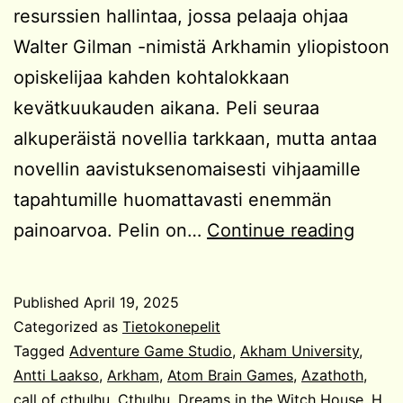
resurssien hallintaa, jossa pelaaja ohjaa
Walter Gilman -nimistä Arkhamin yliopistoon
opiskelijaa kahden kohtalokkaan
kevätkuukauden aikana. Peli seuraa
alkuperäistä novellia tarkkaan, mutta antaa
novellin aavistuksenomaisesti vihjaamille
tapahtumille huomattavasti enemmän
Drea
painoarvoa. Pelin on…
Continue reading
in
the
Published
April 19, 2025
Witch
Categorized as
Tietokonepelit
Hous
Tagged
Adventure Game Studio
,
Akham University
,
Antti Laakso
,
Arkham
,
Atom Brain Games
,
Azathoth
,
call of cthulhu
,
Cthulhu
,
Dreams in the Witch House
,
H.