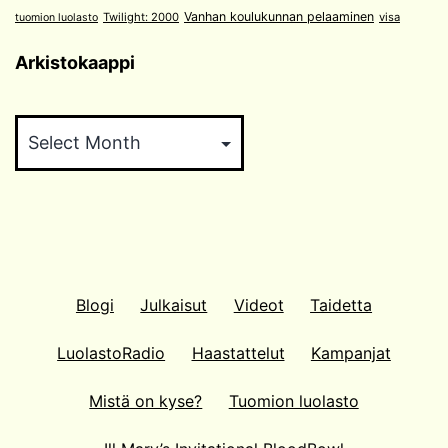
Vanhan koulukunnan pelaaminen
Twilight: 2000
visa
tuomion luolasto
Arkistokaappi
Arkistokaappi
Blogi
Julkaisut
Videot
Taidetta
LuolastoRadio
Haastattelut
Kampanjat
Mistä on kyse?
Tuomion luolasto