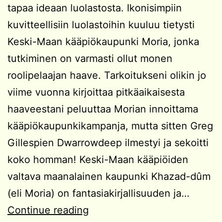
tapaa ideaan luolastosta. Ikonisimpiin
kuvitteellisiin luolastoihin kuuluu tietysti
Keski-Maan kääpiökaupunki Moria, jonka
tutkiminen on varmasti ollut monen
roolipelaajan haave. Tarkoitukseni olikin jo
viime vuonna kirjoittaa pitkäaikaisesta
haaveestani peluuttaa Morian innoittama
kääpiökaupunkikampanja, mutta sitten Greg
Gillespien Dwarrowdeep ilmestyi ja sekoitti
koko homman! Keski-Maan kääpiöiden
valtava maanalainen kaupunki Khazad-dûm
(eli Moria) on fantasiakirjallisuuden ja…
Kampanjaidea:
Continue reading