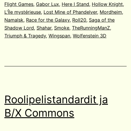
Flight Games
,
Gabor Lux
,
Here I Stand
,
Hollow Knight
,
L'Île mystérieuse
,
Lost Mine of Phandelver
,
Mordheim
,
Namalsk
,
Race for the Galaxy
,
Roll20
,
Saga of the
Shadow Lord
,
Shahar
,
Smoke
,
TheRunningManZ
,
Triumph & Tragedy
,
Wingspan
,
Wolfenstein 3D
Roolipelistandardit ja
B/X Commons