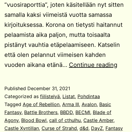
“vuosiraporttia”, joten käsitellään nyt sitten
samalla kaksi viimeistä vuotta samassa
kirjoituksessa. Korona on tietysti haitannut
pelaamista aika paljon, mutta toisaalta
pistänyt vauhtia etäpelaamiseen. Katselin
että olen pelannut viimeisen kahden
Koro
vuoden aikana etänä…
Continue reading
pelit
Published
December 31, 2021
Categorized as
fiilistelyä
,
Listat
,
Pohdintaa
Tagged
Age of Rebellion
,
Arma III
,
Avalon
,
Basic
Fantasy
,
Battle Brothers
,
BBDD
,
BECMI
,
Blade of
Agony
,
Blood Bowl
,
call of cthulhu
,
Castle Amber
,
Castle Xyntillan
,
Curse of Strahd
,
d&d
,
DayZ
,
Fantasy