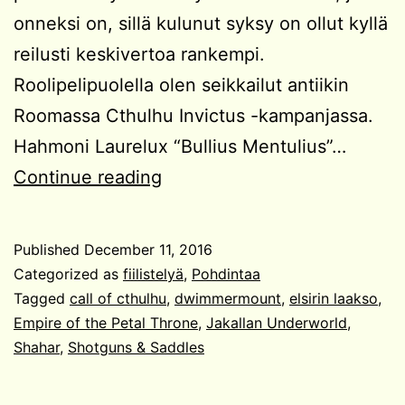
onneksi on, sillä kulunut syksy on ollut kyllä
reilusti keskivertoa rankempi.
Roolipelipuolella olen seikkailut antiikin
Roomassa Cthulhu Invictus -kampanjassa.
Hahmoni Laurelux “Bullius Mentulius”…
Roolipeleillä
Continue reading
oikeaa
elämää
Published
December 11, 2016
vastaan!
Categorized as
fiilistelyä
,
Pohdintaa
Tagged
call of cthulhu
,
dwimmermount
,
elsirin laakso
,
Empire of the Petal Throne
,
Jakallan Underworld
,
Shahar
,
Shotguns & Saddles