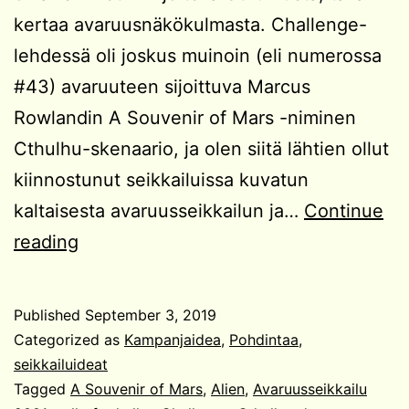
kertaa avaruusnäkökulmasta. Challenge-
lehdessä oli joskus muinoin (eli numerossa
#43) avaruuteen sijoittuva Marcus
Rowlandin A Souvenir of Mars -niminen
Cthulhu-skenaario, ja olen siitä lähtien ollut
kiinnostunut seikkailuissa kuvatun
kaltaisesta avaruusseikkailun ja…
Continue
Kampanjaidea:
reading
Avaruuskultistit
Published
September 3, 2019
Categorized as
Kampanjaidea
,
Pohdintaa
,
seikkailuideat
Tagged
A Souvenir of Mars
,
Alien
,
Avaruusseikkailu