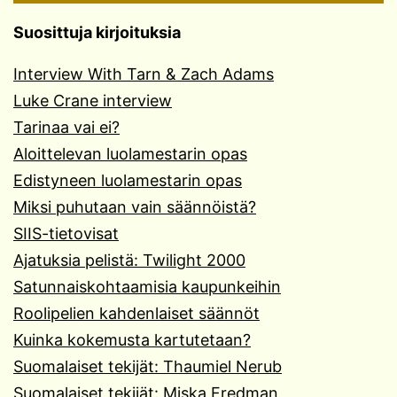
Suosittuja kirjoituksia
Interview With Tarn & Zach Adams
Luke Crane interview
Tarinaa vai ei?
Aloittelevan luolamestarin opas
Edistyneen luolamestarin opas
Miksi puhutaan vain säännöistä?
SIIS-tietovisat
Ajatuksia pelistä: Twilight 2000
Satunnaiskohtaamisia kaupunkeihin
Roolipelien kahdenlaiset säännöt
Kuinka kokemusta kartutetaan?
Suomalaiset tekijät: Thaumiel Nerub
Suomalaiset tekijät: Miska Fredman