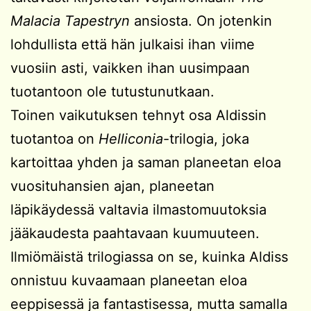
Malacia Tapestryn
ansiosta. On jotenkin
lohdullista että hän julkaisi ihan viime
vuosiin asti, vaikken ihan uusimpaan
tuotantoon ole tutustunutkaan.
Toinen vaikutuksen tehnyt osa Aldissin
tuotantoa on
Helliconia
-trilogia, joka
kartoittaa yhden ja saman planeetan eloa
vuosituhansien ajan, planeetan
läpikäydessä valtavia ilmastomuutoksia
jääkaudesta paahtavaan kuumuuteen.
Ilmiömäistä trilogiassa on se, kuinka Aldiss
onnistuu kuvaamaan planeetan eloa
eeppisessä ja fantastisessa, mutta samalla