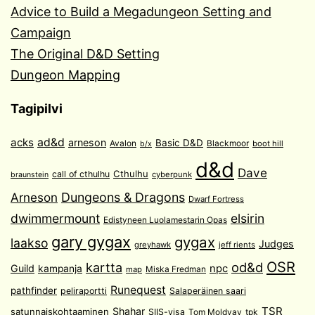
Advice to Build a Megadungeon Setting and
Campaign
The Original D&D Setting
Dungeon Mapping
Tagipilvi
acks
ad&d
arneson
Basic D&D
Avalon
Blackmoor
boot hill
b/x
d&d
Dave
Cthulhu
call of cthulhu
cyberpunk
braunstein
Arneson
Dungeons & Dragons
Dwarf Fortress
dwimmermount
elsirin
Edistyneen Luolamestarin Opas
gary gygax
gygax
laakso
Judges
greyhawk
jeff rients
OSR
od&d
kartta
Guild
npc
kampanja
Miska Fredman
map
Runequest
pathfinder
peliraportti
Salaperäinen saari
TSR
Shahar
satunnaiskohtaaminen
SIIS-visa
Tom Moldvay
tpk