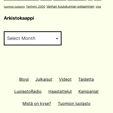
Vanhan koulukunnan pelaaminen
Twilight: 2000
visa
tuomion luolasto
Arkistokaappi
Arkistokaappi
Blogi
Julkaisut
Videot
Taidetta
LuolastoRadio
Haastattelut
Kampanjat
Mistä on kyse?
Tuomion luolasto