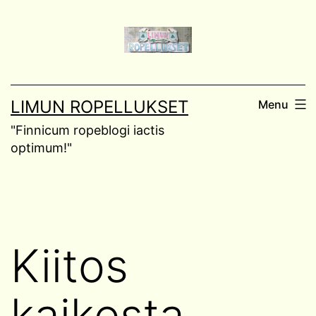
Skip
to
content
LIMUN ROPELLUKSET
Menu
"Finnicum ropeblogi iactis
optimum!"
Kiitos
kaikesta,