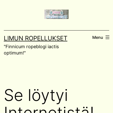
Skip
to
content
LIMUN ROPELLUKSET
Menu
"Finnicum ropeblogi iactis
optimum!"
Se löytyi
Internetistä!