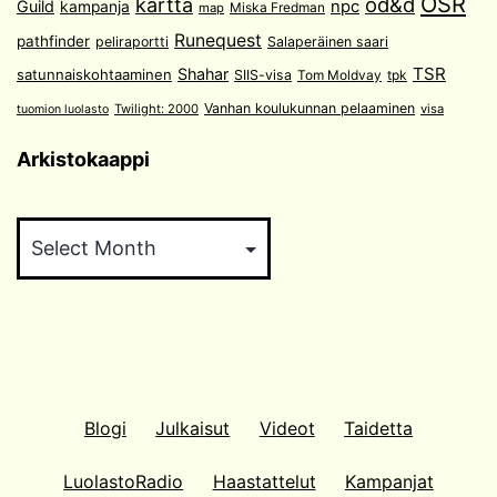
OSR
od&d
kartta
Guild
npc
kampanja
Miska Fredman
map
Runequest
pathfinder
peliraportti
Salaperäinen saari
TSR
Shahar
satunnaiskohtaaminen
SIIS-visa
Tom Moldvay
tpk
Vanhan koulukunnan pelaaminen
Twilight: 2000
visa
tuomion luolasto
Arkistokaappi
Arkistokaappi
Blogi
Julkaisut
Videot
Taidetta
LuolastoRadio
Haastattelut
Kampanjat