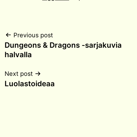
Post
Previous post
Dungeons & Dragons -sarjakuvia
navigation
halvalla
Next post
Luolastoideaa