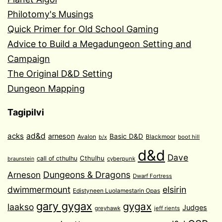
Philotomy's Musings
Quick Primer for Old School Gaming
Advice to Build a Megadungeon Setting and
Campaign
The Original D&D Setting
Dungeon Mapping
Tagipilvi
acks
ad&d
arneson
Basic D&D
Avalon
Blackmoor
boot hill
b/x
d&d
Dave
Cthulhu
call of cthulhu
cyberpunk
braunstein
Arneson
Dungeons & Dragons
Dwarf Fortress
dwimmermount
elsirin
Edistyneen Luolamestarin Opas
gary gygax
gygax
laakso
Judges
greyhawk
jeff rients