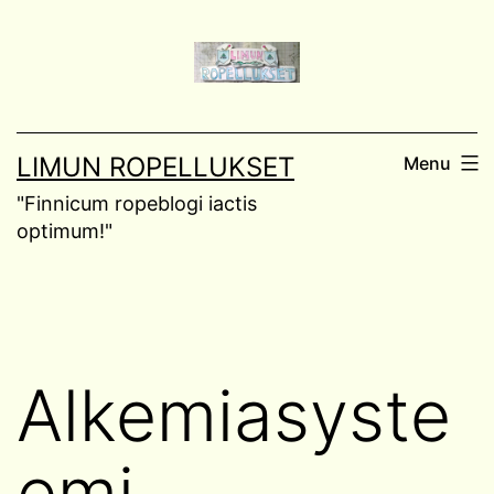
Skip
to
content
LIMUN ROPELLUKSET
Menu
"Finnicum ropeblogi iactis
optimum!"
Alkemiasyste
emi