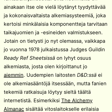
ainakaan itse ole vielä löytänyt tyydyttävää
ja kokonaisvaltaista alkemiasysteemiä, joka
kertoisi minkälaisia komponentteja tarvitaan
taikajuomien ja -esineiden valmistukseen.
Jotain on tietysti jo nyt olemassa, vaikkapa
jo vuonna 1978 julkaistussa Judges Guildin
Ready Ref Sheetsissä
on lyhyt osuus
alkemiasta, josta olen kirjoittanut jo
aiemmin
. Uudempien laitosten
D&D:ssä
ei
ole alkemiasääntöjä itsessään, mutta fanien
tekemiä ratkaisuja löytyy sieltä täältä
internetistä. Esimerkiksi
The Alchemy
Almanac
sisältää vitoslaitokselle erilaisia