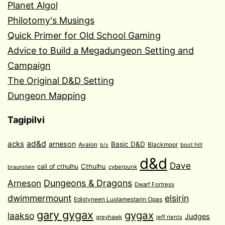
Planet Algol
Philotomy's Musings
Quick Primer for Old School Gaming
Advice to Build a Megadungeon Setting and
Campaign
The Original D&D Setting
Dungeon Mapping
Tagipilvi
acks
ad&d
arneson
Basic D&D
Avalon
Blackmoor
boot hill
b/x
d&d
Dave
Cthulhu
call of cthulhu
cyberpunk
braunstein
Arneson
Dungeons & Dragons
Dwarf Fortress
dwimmermount
elsirin
Edistyneen Luolamestarin Opas
gary gygax
gygax
laakso
Judges
greyhawk
jeff rients