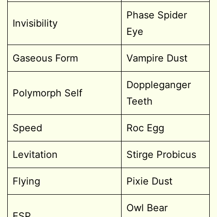
Phase Spider
Invisibility
Eye
Gaseous Form
Vampire Dust
Doppleganger
Polymorph Self
Teeth
Speed
Roc Egg
Levitation
Stirge Probicus
Flying
Pixie Dust
Owl Bear
ESP