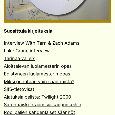
Suosittuja kirjoituksia
Interview With Tarn & Zach Adams
Luke Crane interview
Tarinaa vai ei?
Aloittelevan luolamestarin opas
Edistyneen luolamestarin opas
Miksi puhutaan vain säännöistä?
SIIS-tietovisat
Ajatuksia pelistä: Twilight 2000
Satunnaiskohtaamisia kaupunkeihin
Roolipelien kahdenlaiset säännöt