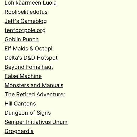
Lohikäärmeen Luola
Roolipelitiedotus
Jeff's Gameblog
tenfootpole.org
Goblin Punch
Elf Maids & Octopi
Delta's D&D Hotspot
Beyond Fomalhaut
False Machine
Monsters and Manuals
The Retired Adventurer
Hill Cantons
Dungeon of Signs
Semper Initiativus Unum
Grognardia