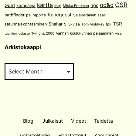
OSR
od&d
kartta
Guild
npc
kampanja
Miska Fredman
map
Runequest
pathfinder
peliraportti
Salaperäinen saari
TSR
Shahar
satunnaiskohtaaminen
SIIS-visa
Tom Moldvay
tpk
Vanhan koulukunnan pelaaminen
Twilight: 2000
visa
tuomion luolasto
Arkistokaappi
Arkistokaappi
Blogi
Julkaisut
Videot
Taidetta
LuolastoRadio
Haastattelut
Kampanjat