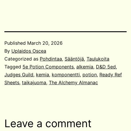
Published
March 20, 2026
By
Uplaidos Oscea
Categorized as
Pohdintaa
,
Sääntöjä
,
Taulukoita
Tagged
5e Potion Components
,
alkemia
,
D&D 5ed
,
Judges Guild
,
kemia
,
komponentti
,
potion
,
Ready Ref
Sheets
,
taikajuoma
,
The Alchemy Almanac
Leave a comment