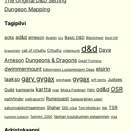
The Original D&D Setting
Dungeon Mapping
Tagipilvi
acks
ad&d
arneson
Basic D&D
Avalon
Blackmoor
boot hill
b/x
d&d
Dave
Cthulhu
call of cthulhu
cyberpunk
braunstein
Arneson
Dungeons & Dragons
Dwarf Fortress
dwimmermount
elsirin
Edistyneen Luolamestarin Opas
gary gygax
gygax
laakso
Judges
greyhawk
jeff rients
OSR
od&d
kartta
Guild
npc
kampanja
Miska Fredman
map
Runequest
pathfinder
peliraportti
Salaperäinen saari
TSR
Shahar
satunnaiskohtaaminen
SIIS-visa
Tom Moldvay
tpk
Vanhan koulukunnan pelaaminen
Twilight: 2000
visa
tuomion luolasto
Arkistokaappi