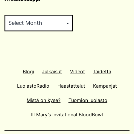
Arkistokaappi
Blogi
Julkaisut
Videot
Taidetta
LuolastoRadio
Haastattelut
Kampanjat
Mistä on kyse?
Tuomion luolasto
Ill Mary’s Invitational BloodBowl