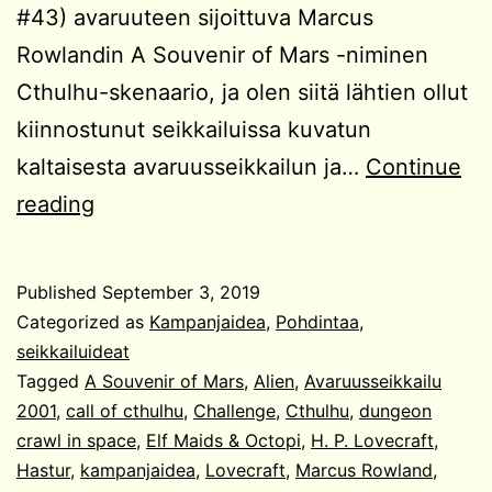
#43) avaruuteen sijoittuva Marcus
Rowlandin A Souvenir of Mars -niminen
Cthulhu-skenaario, ja olen siitä lähtien ollut
kiinnostunut seikkailuissa kuvatun
kaltaisesta avaruusseikkailun ja…
Continue
Kampanjaidea:
reading
Avaruuskultistit
Published
September 3, 2019
Categorized as
Kampanjaidea
,
Pohdintaa
,
seikkailuideat
Tagged
A Souvenir of Mars
,
Alien
,
Avaruusseikkailu
2001
,
call of cthulhu
,
Challenge
,
Cthulhu
,
dungeon
crawl in space
,
Elf Maids & Octopi
,
H. P. Lovecraft
,
Hastur
,
kampanjaidea
,
Lovecraft
,
Marcus Rowland
,