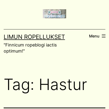
Skip
to
content
LIMUN ROPELLUKSET
Menu
"Finnicum ropeblogi iactis
optimum!"
Tag:
Hastur