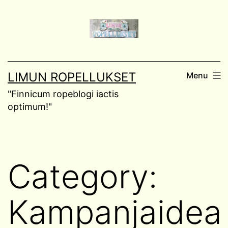
Skip
to
content
LIMUN ROPELLUKSET
Menu
"Finnicum ropeblogi iactis
optimum!"
Category:
Kampanjaidea