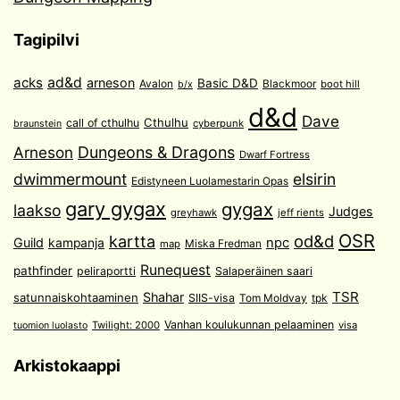
Tagipilvi
acks
ad&d
arneson
Basic D&D
Avalon
Blackmoor
boot hill
b/x
d&d
Dave
Cthulhu
call of cthulhu
cyberpunk
braunstein
Arneson
Dungeons & Dragons
Dwarf Fortress
dwimmermount
elsirin
Edistyneen Luolamestarin Opas
gary gygax
gygax
laakso
Judges
greyhawk
jeff rients
OSR
od&d
kartta
Guild
npc
kampanja
Miska Fredman
map
Runequest
pathfinder
peliraportti
Salaperäinen saari
TSR
Shahar
satunnaiskohtaaminen
SIIS-visa
Tom Moldvay
tpk
Vanhan koulukunnan pelaaminen
Twilight: 2000
visa
tuomion luolasto
Arkistokaappi