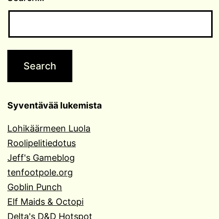
Syventävää lukemista
Lohikäärmeen Luola
Roolipelitiedotus
Jeff's Gameblog
tenfootpole.org
Goblin Punch
Elf Maids & Octopi
Delta's D&D Hotspot