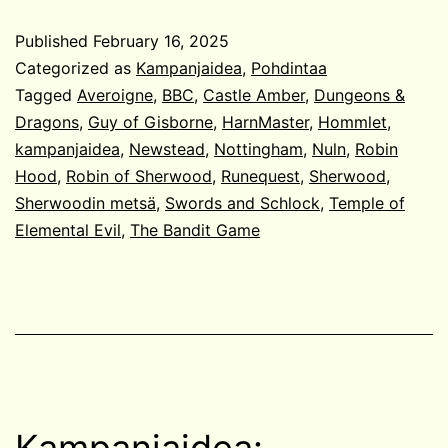
rosvot
Published
February 16, 2025
Categorized as
Kampanjaidea
,
Pohdintaa
Tagged
Averoigne
,
BBC
,
Castle Amber
,
Dungeons &
Dragons
,
Guy of Gisborne
,
HarnMaster
,
Hommlet
,
kampanjaidea
,
Newstead
,
Nottingham
,
Nuln
,
Robin
Hood
,
Robin of Sherwood
,
Runequest
,
Sherwood
,
Sherwoodin metsä
,
Swords and Schlock
,
Temple of
Elemental Evil
,
The Bandit Game
Kampanjaidea: