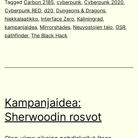
Tagged
Carbon 2185
,
cyberpunk
,
Cyberpunk 2020
,
Cyberpunk RED
,
d20
,
Dungeons & Dragons
,
hiekkalaatikko
,
Interface Zero
,
Kaliningrad
,
kampanjaidea
,
Mirrorshades
,
Neuvostojen talo
,
OSR
,
pathfinder
,
The Black Hack
Kampanjaidea:
Sherwoodin rosvot