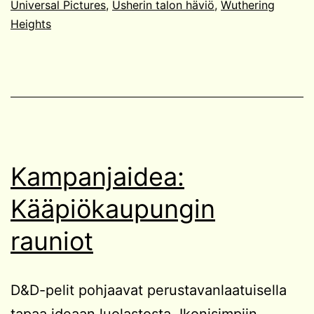
Universal Pictures
,
Usherin talon häviö
,
Wuthering
Heights
Kampanjaidea:
Kääpiökaupungin
rauniot
D&D-pelit pohjaavat perustavanlaatuisella
tapaa ideaan luolastosta. Ikonisimpiin