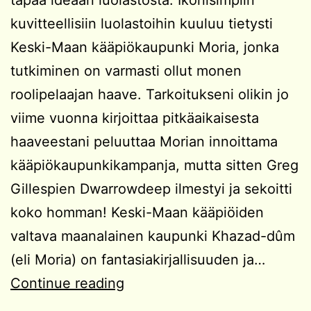
kuvitteellisiin luolastoihin kuuluu tietysti
Keski-Maan kääpiökaupunki Moria, jonka
tutkiminen on varmasti ollut monen
roolipelaajan haave. Tarkoitukseni olikin jo
viime vuonna kirjoittaa pitkäaikaisesta
haaveestani peluuttaa Morian innoittama
kääpiökaupunkikampanja, mutta sitten Greg
Gillespien Dwarrowdeep ilmestyi ja sekoitti
koko homman! Keski-Maan kääpiöiden
valtava maanalainen kaupunki Khazad-dûm
(eli Moria) on fantasiakirjallisuuden ja…
Kampanjaidea:
Continue reading
Kääpiökaupungin