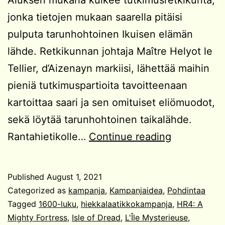
jonka tietojen mukaan saarella pitäisi
pulputa tarunhohtoinen Ikuisen elämän
lähde. Retkikunnan johtaja Maître Helyot le
Tellier, d’Aizenayn markiisi, lähettää maihin
pieniä tutkimuspartioita tavoitteenaan
kartoittaa saari ja sen omituiset eliömuodot,
sekä löytää tarunhohtoinen taikalähde.
L’Île
Rantahietikolle…
Continue reading
Mystérieus
Published
August 1, 2021
Categorized as
kampanja
,
Kampanjaidea
,
Pohdintaa
Tagged
1600-luku
,
hiekkalaatikkokampanja
,
HR4: A
Mighty Fortress
,
Isle of Dread
,
L'Île Mysterieuse
,