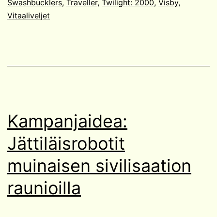
Swashbucklers
,
Traveller
,
Twilight: 2000
,
Visby
,
Vitaaliveljet
Kampanjaidea:
Jättiläisrobotit
muinaisen sivilisaation
raunioilla