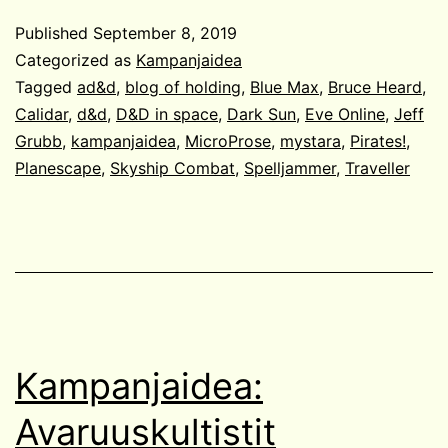
merenkulkijat
Published
September 8, 2019
Categorized as
Kampanjaidea
Tagged
ad&d
,
blog of holding
,
Blue Max
,
Bruce Heard
,
Calidar
,
d&d
,
D&D in space
,
Dark Sun
,
Eve Online
,
Jeff
Grubb
,
kampanjaidea
,
MicroProse
,
mystara
,
Pirates!
,
Planescape
,
Skyship Combat
,
Spelljammer
,
Traveller
Kampanjaidea:
Avaruuskultistit