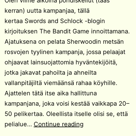
Olen viime aikoina pohdiskellut (taas
kerran) uutta kampanjaa, tällä
kertaa Swords and Schlock -blogin
kirjoituksen The Bandit Game innoittamana.
Ajatuksena on pelata Sherwoodin metsän
rosvojen tyylinen kampanja, jossa pelaajat
ohjaavat lainsuojattomia hyväntekijöitä,
jotka jakavat pahoilta ja ahneilta
vallanpitäjiltä viemäänsä rahaa köyhille.
Ajattelen tätä itse aika hallittuna
kampanjana, joka voisi kestää vaikkapa 20–
50 pelikertaa. Oleellista itselle olisi se, että
Kampanjaidea:
pelialue…
Continue reading
Sherwoodin