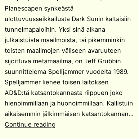
Planescapen synkeästä
ulottuvuusseikkailusta Dark Sunin kaltaisiin
tunnelmapaloihin. Yksi sinä aikana
julkaistuista maailmoista, tai pikemminkin
toisten maailmojen väliseen avaruuteen
sijoittuva metamaailma, on Jeff Grubbin
suunnittelema Spelljammer vuodelta 1989.
Spelljammer lienee toisen laitoksen
AD&D:tä katsantokannasta riippuen joko
hienoimmillaan ja huonoimmillaan. Kallistuin
aikaisemmin jälkimmäisen katsantokannan…
Kampanjaidea:
Continue reading
Avaruuden