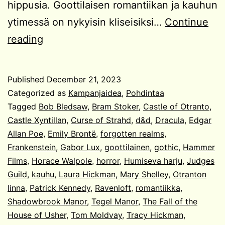
hippusia. Goottilaisen romantiikan ja kauhun
ytimessä on nykyisin kliseisiksi…
Continue
Kampanjaidea:
reading
Haamulinna
Published
December 21, 2023
Categorized as
Kampanjaidea
,
Pohdintaa
Tagged
Bob Bledsaw
,
Bram Stoker
,
Castle of Otranto
,
Castle Xyntillan
,
Curse of Strahd
,
d&d
,
Dracula
,
Edgar
Allan Poe
,
Emily Brontë
,
forgotten realms
,
Frankenstein
,
Gabor Lux
,
goottilainen
,
gothic
,
Hammer
Films
,
Horace Walpole
,
horror
,
Humiseva harju
,
Judges
Guild
,
kauhu
,
Laura Hickman
,
Mary Shelley
,
Otranton
linna
,
Patrick Kennedy
,
Ravenloft
,
romantiikka
,
Shadowbrook Manor
,
Tegel Manor
,
The Fall of the
House of Usher
,
Tom Moldvay
,
Tracy Hickman
,