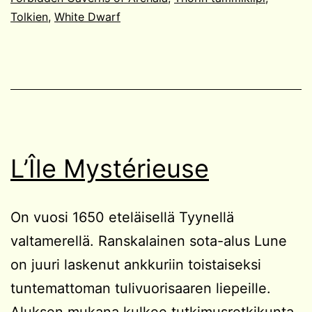
Tolkien
,
White Dwarf
L’Île Mystérieuse
On vuosi 1650 eteläisellä Tyynellä
valtamerellä. Ranskalainen sota-alus Lune
on juuri laskenut ankkuriin toistaiseksi
tuntemattoman tulivuorisaaren liepeille.
Aluksen mukana kulkee tutkimusretkikunta,