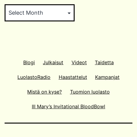
Arkistokaappi
Blogi
Julkaisut
Videot
Taidetta
LuolastoRadio
Haastattelut
Kampanjat
Mistä on kyse?
Tuomion luolasto
Ill Mary’s Invitational BloodBowl