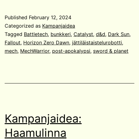
Published
February 12, 2024
Categorized as
Kampanjaidea
Tagged
Battletech
,
bunkkeri
,
Catalyst
,
d&d
,
Dark Sun
,
Fallout
,
Horizon Zero Dawn
,
jättiläistaistelurobotti
,
mech
,
MechWarrior
,
post-apokalypsi
,
sword & planet
Kampanjaidea:
Haamulinna