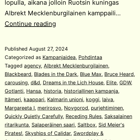
lopulla, aikana jolloin Ruotsin kuningas
Albrekt Mecklenburgilainen kamppaili…
Kampanjaidea:
Continue reading
Kaapparit
Itämerellä
Published
August 27, 2024
Categorized as
Kampanjaidea
,
Pohdintaa
Tagged
agency
,
Albrekt Mecklenburgilainen
,
Blackbeard
,
Blades in the Dark
,
Blue Max
,
Bruce Heard
,
carousing
,
d&d
,
Dreams in the Lich House
,
Elite
,
GDW
,
Gotlanti
,
Hansa
,
historia
,
historiallinen kampanja
,
Itämeri
,
kaappari
,
Kalmarin unioni
,
koggi
,
laiva
,
Margareeta I
,
merirosvo
,
Novgorod
,
purjehtiminen
,
Quickly Quietly Carefully
,
Receding Rules
,
Saksalainen
ritarikunta
,
Salaperäinen saari
,
Saltbox
,
Sid Meier's
Pirates!
,
Skyships of Calidar
,
Swordplay &