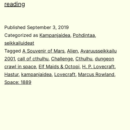
Kampanjaidea:
reading
Avaruuskultistit
Published
September 3, 2019
Categorized as
Kampanjaidea
,
Pohdintaa
,
seikkailuideat
Tagged
A Souvenir of Mars
,
Alien
,
Avaruusseikkailu
2001
,
call of cthulhu
,
Challenge
,
Cthulhu
,
dungeon
crawl in space
,
Elf Maids & Octopi
,
H. P. Lovecraft
,
Hastur
,
kampanjaidea
,
Lovecraft
,
Marcus Rowland
,
Space: 1889