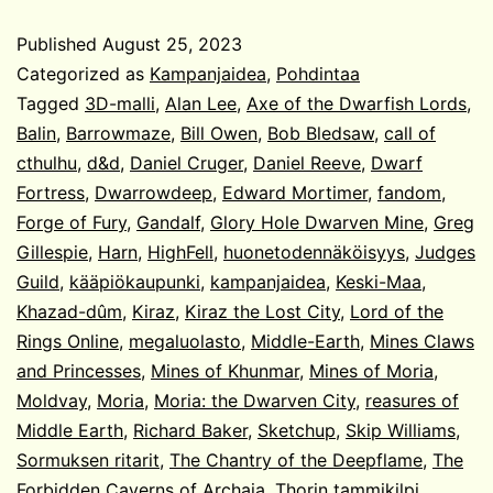
rauniot
Published
August 25, 2023
Categorized as
Kampanjaidea
,
Pohdintaa
Tagged
3D-malli
,
Alan Lee
,
Axe of the Dwarfish Lords
,
Balin
,
Barrowmaze
,
Bill Owen
,
Bob Bledsaw
,
call of
cthulhu
,
d&d
,
Daniel Cruger
,
Daniel Reeve
,
Dwarf
Fortress
,
Dwarrowdeep
,
Edward Mortimer
,
fandom
,
Forge of Fury
,
Gandalf
,
Glory Hole Dwarven Mine
,
Greg
Gillespie
,
Harn
,
HighFell
,
huonetodennäköisyys
,
Judges
Guild
,
kääpiökaupunki
,
kampanjaidea
,
Keski-Maa
,
Khazad-dûm
,
Kiraz
,
Kiraz the Lost City
,
Lord of the
Rings Online
,
megaluolasto
,
Middle-Earth
,
Mines Claws
and Princesses
,
Mines of Khunmar
,
Mines of Moria
,
Moldvay
,
Moria
,
Moria: the Dwarven City
,
reasures of
Middle Earth
,
Richard Baker
,
Sketchup
,
Skip Williams
,
Sormuksen ritarit
,
The Chantry of the Deepflame
,
The
Forbidden Caverns of Archaia
,
Thorin tammikilpi
,