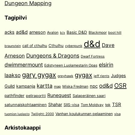
Dungeon Mapping
Tagipilvi
acks
ad&d
arneson
Basic D&D
Avalon
Blackmoor
boot hill
b/x
d&d
Dave
Cthulhu
call of cthulhu
cyberpunk
braunstein
Arneson
Dungeons & Dragons
Dwarf Fortress
dwimmermount
elsirin
Edistyneen Luolamestarin Opas
gary gygax
gygax
laakso
Judges
greyhawk
jeff rients
OSR
od&d
kartta
Guild
npc
kampanja
Miska Fredman
map
Runequest
pathfinder
peliraportti
Salaperäinen saari
TSR
Shahar
satunnaiskohtaaminen
SIIS-visa
Tom Moldvay
tpk
Vanhan koulukunnan pelaaminen
Twilight: 2000
visa
tuomion luolasto
Arkistokaappi