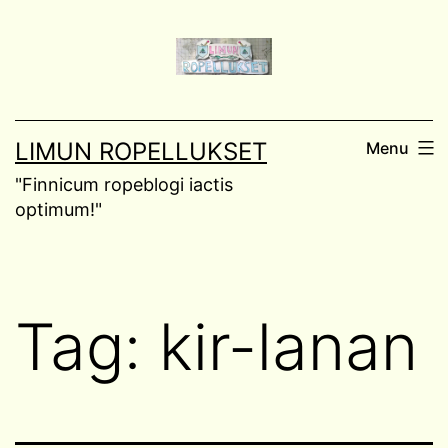
Skip
to
content
LIMUN ROPELLUKSET
Menu
"Finnicum ropeblogi iactis
optimum!"
Tag:
kir-lanan