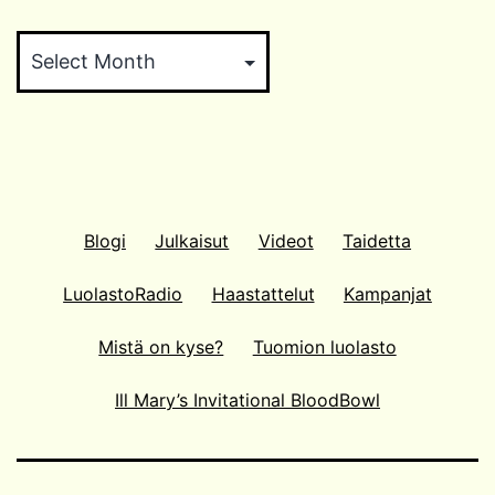
Arkistokaappi
Blogi
Julkaisut
Videot
Taidetta
LuolastoRadio
Haastattelut
Kampanjat
Mistä on kyse?
Tuomion luolasto
Ill Mary’s Invitational BloodBowl