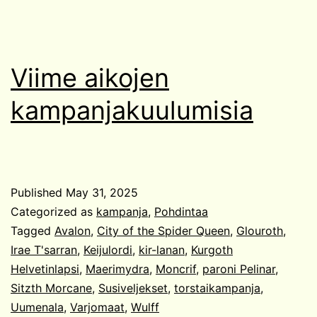
Viime aikojen
kampanjakuulumisia
Published
May 31, 2025
Categorized as
kampanja
,
Pohdintaa
Tagged
Avalon
,
City of the Spider Queen
,
Glouroth
,
Irae T'sarran
,
Keijulordi
,
kir-lanan
,
Kurgoth
Helvetinlapsi
,
Maerimydra
,
Moncrif
,
paroni Pelinar
,
Sitzth Morcane
,
Susiveljekset
,
torstaikampanja
,
Uumenala
,
Varjomaat
,
Wulff