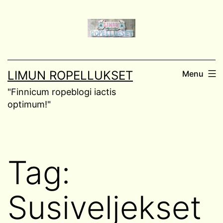
Skip
to
content
LIMUN ROPELLUKSET
Menu
"Finnicum ropeblogi iactis
optimum!"
Tag:
Susiveljekset