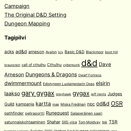
Campaign
The Original D&D Setting
Dungeon Mapping
Tagipilvi
acks
ad&d
arneson
Basic D&D
Avalon
Blackmoor
boot hill
b/x
d&d
Dave
Cthulhu
call of cthulhu
cyberpunk
braunstein
Arneson
Dungeons & Dragons
Dwarf Fortress
dwimmermount
elsirin
Edistyneen Luolamestarin Opas
gary gygax
gygax
laakso
Judges
greyhawk
jeff rients
OSR
od&d
kartta
Guild
npc
kampanja
Miska Fredman
map
Runequest
pathfinder
peliraportti
Salaperäinen saari
TSR
Shahar
satunnaiskohtaaminen
SIIS-visa
Tom Moldvay
tpk
Vanhan koulukunnan pelaaminen
Twilight: 2000
visa