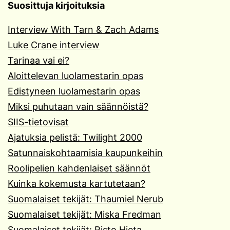
Suosittuja kirjoituksia
Interview With Tarn & Zach Adams
Luke Crane interview
Tarinaa vai ei?
Aloittelevan luolamestarin opas
Edistyneen luolamestarin opas
Miksi puhutaan vain säännöistä?
SIIS-tietovisat
Ajatuksia pelistä: Twilight 2000
Satunnaiskohtaamisia kaupunkeihin
Roolipelien kahdenlaiset säännöt
Kuinka kokemusta kartutetaan?
Suomalaiset tekijät: Thaumiel Nerub
Suomalaiset tekijät: Miska Fredman
Suomalaiset tekijät: Risto Hieta