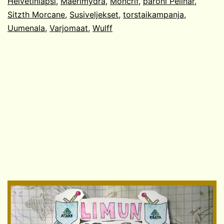
Helvetinlapsi
,
Maerimydra
,
Moncrif
,
paroni Pelinar
,
Sitzth Morcane
,
Susiveljekset
,
torstaikampanja
,
Uumenala
,
Varjomaat
,
Wulff