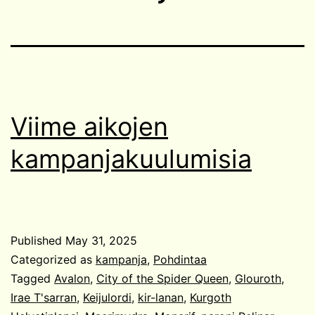
Viime aikojen
kampanjakuulumisia
Published
May 31, 2025
Categorized as
kampanja
,
Pohdintaa
Tagged
Avalon
,
City of the Spider Queen
,
Glouroth
,
Irae T'sarran
,
Keijulordi
,
kir-lanan
,
Kurgoth