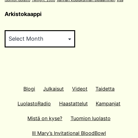
tuomion luolasto
Arkistokaappi
Arkistokaappi
Blogi
Julkaisut
Videot
Taidetta
LuolastoRadio
Haastattelut
Kampanjat
Mistä on kyse?
Tuomion luolasto
Ill Mary’s Invitational BloodBowl