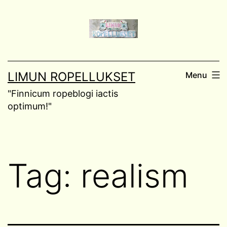
Skip
to
content
LIMUN ROPELLUKSET
Menu
"Finnicum ropeblogi iactis
optimum!"
Tag:
realism