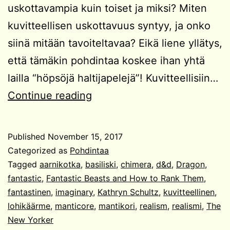
uskottavampia kuin toiset ja miksi? Miten
kuvitteellisen uskottavuus syntyy, ja onko
siinä mitään tavoiteltavaa? Eikä liene yllätys,
että tämäkin pohdintaa koskee ihan yhtä
lailla “höpsöjä haltijapelejä”! Kuvitteellisiin…
Kuvitteellisten
Continue reading
olentojen
mahdottomuudesta
Published
November 15, 2017
Categorized as
Pohdintaa
Tagged
aarnikotka
,
basiliski
,
chimera
,
d&d
,
Dragon
,
fantastic
,
Fantastic Beasts and How to Rank Them
,
fantastinen
,
imaginary
,
Kathryn Schultz
,
kuvitteellinen
,
lohikäärme
,
manticore
,
mantikori
,
realism
,
realismi
,
The
New Yorker