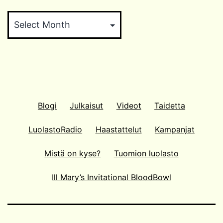
Arkistokaappi
Blogi
Julkaisut
Videot
Taidetta
LuolastoRadio
Haastattelut
Kampanjat
Mistä on kyse?
Tuomion luolasto
Ill Mary’s Invitational BloodBowl