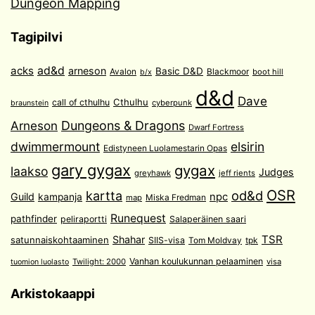
Dungeon Mapping
Tagipilvi
acks
ad&d
arneson
Basic D&D
Avalon
Blackmoor
boot hill
b/x
d&d
Dave
Cthulhu
call of cthulhu
cyberpunk
braunstein
Arneson
Dungeons & Dragons
Dwarf Fortress
dwimmermount
elsirin
Edistyneen Luolamestarin Opas
gary gygax
gygax
laakso
Judges
greyhawk
jeff rients
OSR
od&d
kartta
Guild
npc
kampanja
Miska Fredman
map
Runequest
pathfinder
peliraportti
Salaperäinen saari
TSR
Shahar
satunnaiskohtaaminen
SIIS-visa
Tom Moldvay
tpk
Vanhan koulukunnan pelaaminen
Twilight: 2000
visa
tuomion luolasto
Arkistokaappi