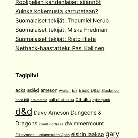
Roolipelien kahdenlaiset säännöt
Kuinka kokemusta kartutetaan?
Suomalaiset tekijät: Thaumiel Nerub
Suomalaiset tekijät: Miska Fredman
Suomalaiset tekijät: Risto Hieta
Nethack-haastattelu: Pasi Kallinen
Tagipilvi
acks
ad&d
arneson
Basic D&D
Avalon
Blackmoor
b/x
Cthulhu
call of cthulhu
boot hill
cyberpunk
braunstein
d&d
Dave Arneson
Dungeons &
Dragons
dwimmermount
Dwarf Fortress
gary
elsirin laakso
Edistyneen Luolamestarin Opas