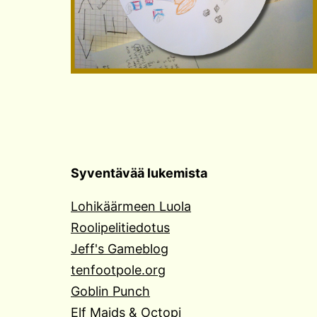
Syventävää lukemista
Lohikäärmeen Luola
Roolipelitiedotus
Jeff's Gameblog
tenfootpole.org
Goblin Punch
Elf Maids & Octopi