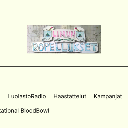
a
LuolastoRadio
Haastattelut
Kampanjat
vitational BloodBowl