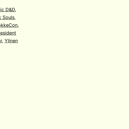
ic D&D
,
k Souls
,
okkeCon
,
esident
r
,
Ylinen