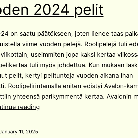
den 2024 pelit
24 on saatu päätökseen, joten lienee taas paik
istella viime vuoden pelejä. Roolipelejä tuli ed
 viikottain, useimmiten jopa kaksi kertaa viikossa
elikertaa tuli myös johdettua. Kun mukaan las
t pelit, kertyi pelitunteja vuoden aikana ihan
i. Roolipelirintamalla eniten edistyi Avalon-ka
attiin yhteensä parikymmentä kertaa. Avalonin 
Vuoden
tinue reading
2024
pelit
January 11, 2025