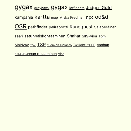
gygax
gygax
Judges Guild
greyhawk
jeff rients
od&d
kartta
npc
kampanja
Miska Fredman
map
OSR
Runequest
pathfinder
peliraportti
Salaperäinen
Shahar
satunnaiskohtaaminen
saari
SIIS-visa
Tom
TSR
Moldvay
tpk
Vanhan
Twilight: 2000
tuomion luolasto
koulukunnan pelaaminen
visa