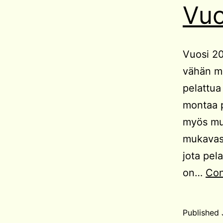
Vuo
Vuosi 20
vähän mu
pelattua
montaa p
myös muu
mukavast
jota pel
on…
Con
Published