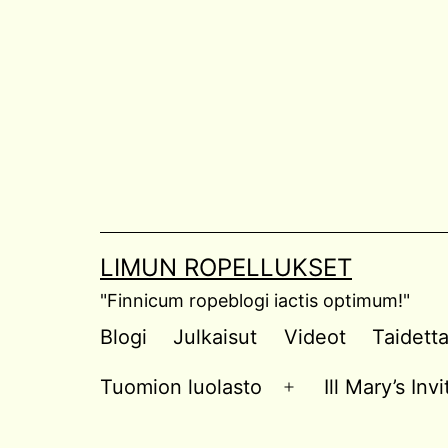
Skip
to
content
LIMUN ROPELLUKSET
"Finnicum ropeblogi iactis optimum!"
Blogi
Julkaisut
Videot
Taidett
Tuomion luolasto
Ill Mary’s In
Open
menu