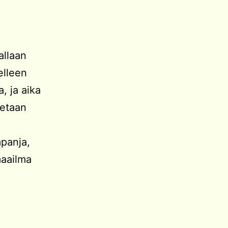
allaan
elleen
, ja aika
ketaan
mpanja,
maailma