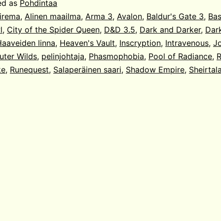
ed as
Pohdintaa
irema
,
Alinen maailma
,
Arma 3
,
Avalon
,
Baldur's Gate 3
,
Bas
l
,
City of the Spider Queen
,
D&D 3.5
,
Dark and Darker
,
Dar
aaveiden linna
,
Heaven's Vault
,
Inscryption
,
Intravenous
,
J
uter Wilds
,
pelinjohtaja
,
Phasmophobia
,
Pool of Radiance
,
R
ke
,
Runequest
,
Salaperäinen saari
,
Shadow Empire
,
Sheirtala