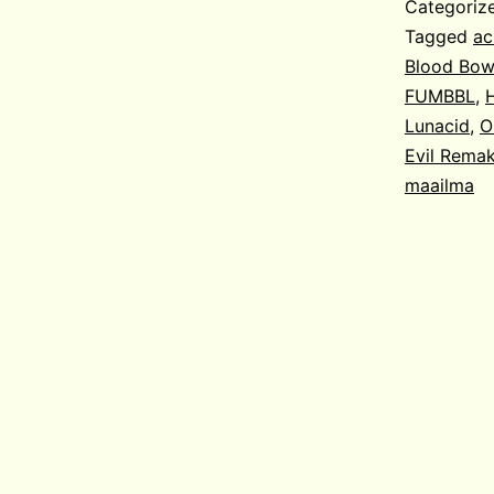
Categoriz
Tagged
ac
Blood Bow
FUMBBL
,
H
Lunacid
,
O
Evil Rema
maailma