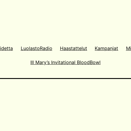
idetta
LuolastoRadio
Haastattelut
Kampanjat
Mi
Ill Mary’s Invitational BloodBowl