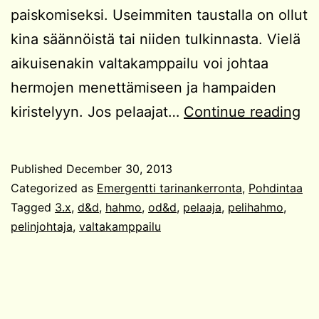
paiskomiseksi. Useimmiten taustalla on ollut
kina säännöistä tai niiden tulkinnasta. Vielä
aikuisenakin valtakamppailu voi johtaa
hermojen menettämiseen ja hampaiden
Pe
kiristelyyn. Jos pelaajat…
Continue reading
ja
pe
Published
December 30, 2013
vä
Categorized as
Emergentti tarinankerronta
,
Pohdintaa
ka
Tagged
3.x
,
d&d
,
hahmo
,
od&d
,
pelaaja
,
pelihahmo
,
pelinjohtaja
,
valtakamppailu