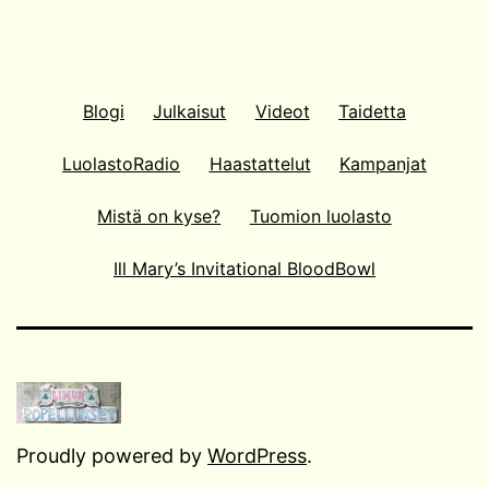
Blogi
Julkaisut
Videot
Taidetta
LuolastoRadio
Haastattelut
Kampanjat
Mistä on kyse?
Tuomion luolasto
Ill Mary’s Invitational BloodBowl
Proudly powered by
WordPress
.