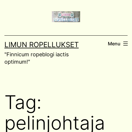
Skip
to
content
LIMUN ROPELLUKSET
Menu
"Finnicum ropeblogi iactis
optimum!"
Tag:
pelinjohtaja