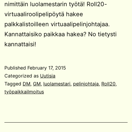
nimittäin luolamestarin työtä! Roll20-
virtuaaliroolipelipöytä hakee
palkkalistoilleen virtuaalipelinjohtajaa.
Kannattaisiko paikkaa hakea? No tietysti
kannattaisi!
Published
February 17, 2015
Categorized as
Uutisia
Tagged
DM
,
GM
,
luolamestari
,
pelinjohtaja
,
Roll20
,
työpaikkailmoitus