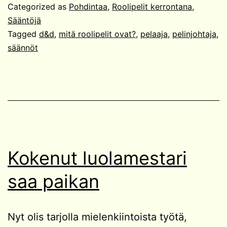
(aina
Categorized as
Pohdintaa
,
Roolipelit kerrontana
,
kahd
Sääntöjä
Tagged
d&d
,
mitä roolipelit ovat?
,
pelaaja
,
pelinjohtaja
,
sään
säännöt
Kokenut luolamestari
saa paikan
Nyt olis tarjolla mielenkiintoista työtä,