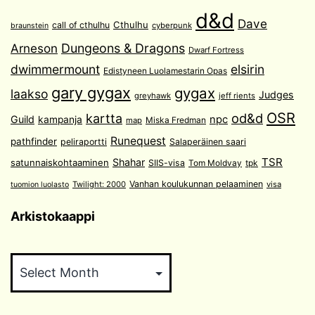
d&d
Dave
Cthulhu
call of cthulhu
cyberpunk
braunstein
Arneson
Dungeons & Dragons
Dwarf Fortress
dwimmermount
elsirin
Edistyneen Luolamestarin Opas
gary gygax
gygax
laakso
Judges
greyhawk
jeff rients
OSR
od&d
kartta
Guild
npc
kampanja
Miska Fredman
map
Runequest
pathfinder
peliraportti
Salaperäinen saari
TSR
Shahar
satunnaiskohtaaminen
SIIS-visa
Tom Moldvay
tpk
Vanhan koulukunnan pelaaminen
Twilight: 2000
visa
tuomion luolasto
Arkistokaappi
Arkistokaappi