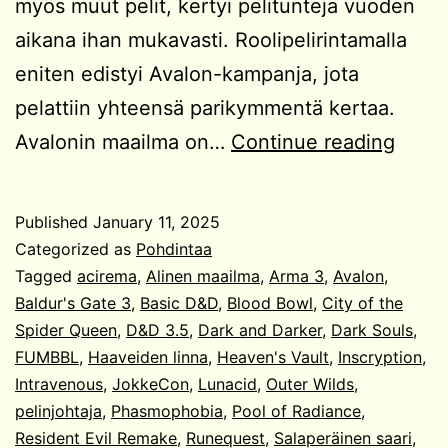
myös muut pelit, kertyi pelitunteja vuoden
aikana ihan mukavasti. Roolipelirintamalla
eniten edistyi Avalon-kampanja, jota
pelattiin yhteensä parikymmentä kertaa.
Vuod
Avalonin maailma on…
Continue reading
2024
pelit
Published
January 11, 2025
Categorized as
Pohdintaa
Tagged
acirema
,
Alinen maailma
,
Arma 3
,
Avalon
,
Baldur's Gate 3
,
Basic D&D
,
Blood Bowl
,
City of the
Spider Queen
,
D&D 3.5
,
Dark and Darker
,
Dark Souls
,
FUMBBL
,
Haaveiden linna
,
Heaven's Vault
,
Inscryption
,
Intravenous
,
JokkeCon
,
Lunacid
,
Outer Wilds
,
pelinjohtaja
,
Phasmophobia
,
Pool of Radiance
,
Resident Evil Remake
,
Runequest
,
Salaperäinen saari
,