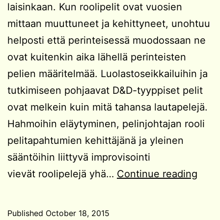
laisinkaan. Kun roolipelit ovat vuosien
mittaan muuttuneet ja kehittyneet, unohtuu
helposti että perinteisessä muodossaan ne
ovat kuitenkin aika lähellä perinteisten
pelien määritelmää. Luolastoseikkailuihin ja
tutkimiseen pohjaavat D&D-tyyppiset pelit
ovat melkein kuin mitä tahansa lautapelejä.
Hahmoihin eläytyminen, pelinjohtajan rooli
pelitapahtumien kehittäjänä ja yleinen
sääntöihin liittyvä improvisointi
Hyv
vievät roolipelejä yhä…
Continue reading
rooli
tarvi
Published
October 18, 2015