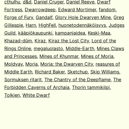
cthulhu
,
d&d
,
Daniel Cruger
,
Daniel Reeve
,
Dwarf
Fortress
,
Dwarrowdeep
,
Edward Mortimer
,
fandom
,
Forge of Fury
,
Gandalf
,
Glory Hole Dwarven Mine
,
Greg
Gillespie
,
Harn
,
HighFell
,
huonetodennäköisyys
,
Judges
Guild
,
kääpiökaupunki
,
kampanjaidea
,
Keski-Maa
,
Khazad-dûm
,
Kiraz
,
Kiraz the Lost City
,
Lord of the
Rings Online
,
megaluolasto
,
Middle-Earth
,
Mines Claws
and Princesses
,
Mines of Khunmar
,
Mines of Moria
,
Moldvay
,
Moria
,
Moria: the Dwarven City
,
reasures of
Middle Earth
,
Richard Baker
,
Sketchup
,
Skip Williams
,
Sormuksen ritarit
,
The Chantry of the Deepflame
,
The
Forbidden Caverns of Archaia
,
Thorin tammikilpi
,
Tolkien
,
White Dwarf