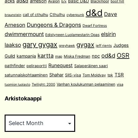
acks
ad&d
arneson
Basic D&D
Avalon
Blackmoor
boot hill
b/x
d&d
Dave
Cthulhu
call of cthulhu
cyberpunk
braunstein
Arneson
Dungeons & Dragons
Dwarf Fortress
dwimmermount
elsirin
Edistyneen Luolamestarin Opas
gary gygax
gygax
laakso
Judges
greyhawk
jeff rients
OSR
od&d
kartta
Guild
npc
kampanja
Miska Fredman
map
Runequest
pathfinder
peliraportti
Salaperäinen saari
TSR
Shahar
satunnaiskohtaaminen
SIIS-visa
Tom Moldvay
tpk
Vanhan koulukunnan pelaaminen
Twilight: 2000
visa
tuomion luolasto
Arkistokaappi
Arkistokaappi