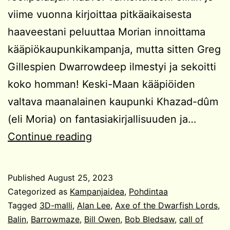
viime vuonna kirjoittaa pitkäaikaisesta
haaveestani peluuttaa Morian innoittama
kääpiökaupunkikampanja, mutta sitten Greg
Gillespien Dwarrowdeep ilmestyi ja sekoitti
koko homman! Keski-Maan kääpiöiden
valtava maanalainen kaupunki Khazad-dûm
(eli Moria) on fantasiakirjallisuuden ja…
Kampanjaidea:
Continue reading
Kääpiökaupungin
rauniot
Published
August 25, 2023
Categorized as
Kampanjaidea
,
Pohdintaa
Tagged
3D-malli
,
Alan Lee
,
Axe of the Dwarfish Lords
,
Balin
,
Barrowmaze
,
Bill Owen
,
Bob Bledsaw
,
call of