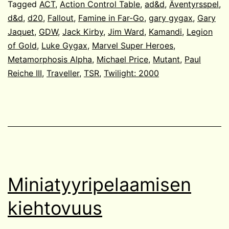
Tagged
ACT
,
Action Control Table
,
ad&d
,
Äventyrsspel
,
d&d
,
d20
,
Fallout
,
Famine in Far-Go
,
gary gygax
,
Gary
Jaquet
,
GDW
,
Jack Kirby
,
Jim Ward
,
Kamandi
,
Legion
of Gold
,
Luke Gygax
,
Marvel Super Heroes
,
Metamorphosis Alpha
,
Michael Price
,
Mutant
,
Paul
Reiche III
,
Traveller
,
TSR
,
Twilight: 2000
Miniatyyripelaamisen
kiehtovuus