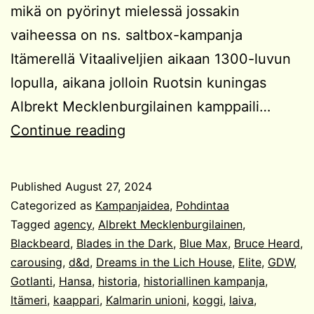
mikä on pyörinyt mielessä jossakin
vaiheessa on ns. saltbox-kampanja
Itämerellä Vitaaliveljien aikaan 1300-luvun
lopulla, aikana jolloin Ruotsin kuningas
Albrekt Mecklenburgilainen kamppaili…
Kampanjaidea:
Continue reading
Kaapparit
Itämerellä
Published
August 27, 2024
Categorized as
Kampanjaidea
,
Pohdintaa
Tagged
agency
,
Albrekt Mecklenburgilainen
,
Blackbeard
,
Blades in the Dark
,
Blue Max
,
Bruce Heard
,
carousing
,
d&d
,
Dreams in the Lich House
,
Elite
,
GDW
,
Gotlanti
,
Hansa
,
historia
,
historiallinen kampanja
,
Itämeri
,
kaappari
,
Kalmarin unioni
,
koggi
,
laiva
,