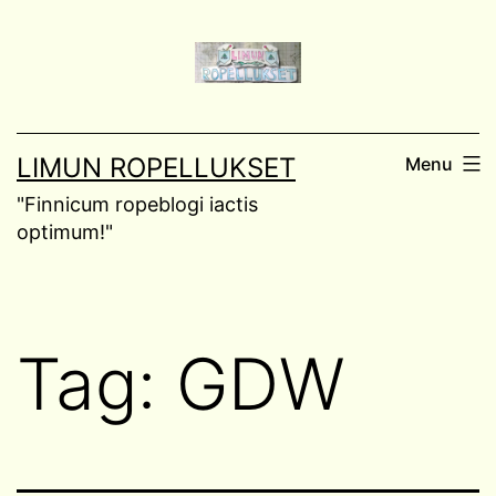
Skip
to
content
LIMUN ROPELLUKSET
Menu
"Finnicum ropeblogi iactis
optimum!"
Tag:
GDW