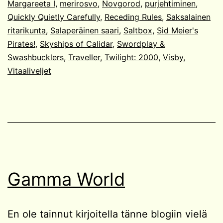
Margareeta I
,
merirosvo
,
Novgorod
,
purjehtiminen
,
Quickly Quietly Carefully
,
Receding Rules
,
Saksalainen
ritarikunta
,
Salaperäinen saari
,
Saltbox
,
Sid Meier's
Pirates!
,
Skyships of Calidar
,
Swordplay &
Swashbucklers
,
Traveller
,
Twilight: 2000
,
Visby
,
Vitaaliveljet
Gamma World
En ole tainnut kirjoitella tänne blogiin vielä