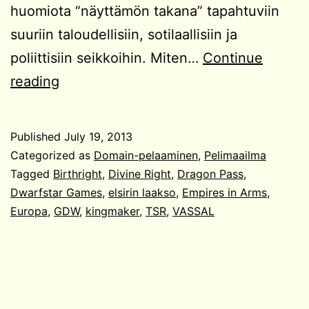
huomiota “näyttämön takana” tapahtuviin
suuriin taloudellisiin, sotilaallisiin ja
poliittisiin seikkoihin. Miten…
Continue
Hiekkalaatikon
reading
hallinnoimisesta
#1:
Published
July 19, 2013
sodankäynti
Categorized as
Domain-pelaaminen
,
Pelimaailma
Tagged
Birthright
,
Divine Right
,
Dragon Pass
,
Dwarfstar Games
,
elsirin laakso
,
Empires in Arms
,
Europa
,
GDW
,
kingmaker
,
TSR
,
VASSAL