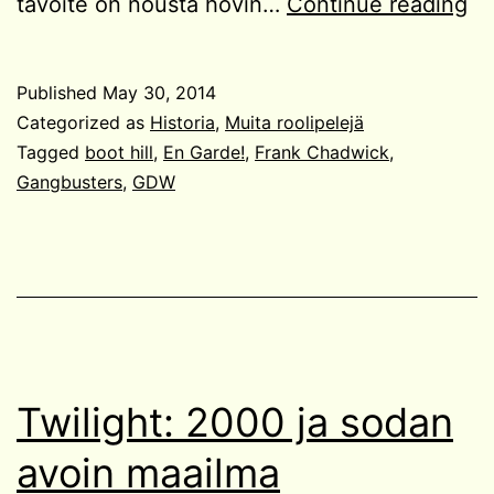
En
tavoite on nousta hovin…
Continue reading
Ga
Published
May 30, 2014
Categorized as
Historia
,
Muita roolipelejä
Tagged
boot hill
,
En Garde!
,
Frank Chadwick
,
Gangbusters
,
GDW
Twilight: 2000 ja sodan
avoin maailma