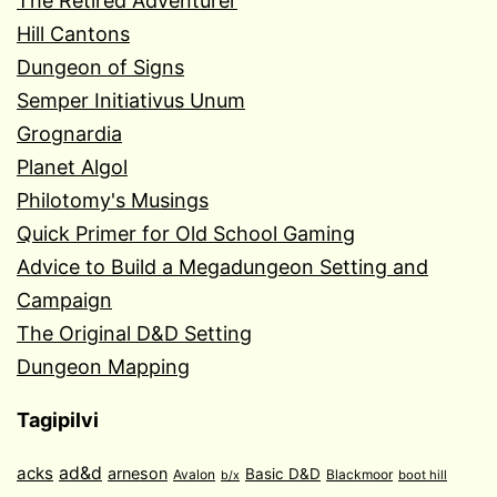
The Retired Adventurer
Hill Cantons
Dungeon of Signs
Semper Initiativus Unum
Grognardia
Planet Algol
Philotomy's Musings
Quick Primer for Old School Gaming
Advice to Build a Megadungeon Setting and
Campaign
The Original D&D Setting
Dungeon Mapping
Tagipilvi
acks
ad&d
arneson
Basic D&D
Avalon
Blackmoor
boot hill
b/x