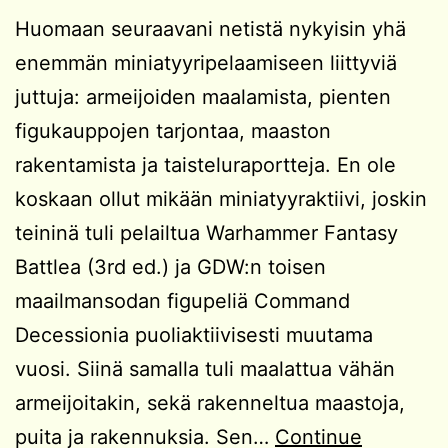
Huomaan seuraavani netistä nykyisin yhä
enemmän miniatyyripelaamiseen liittyviä
juttuja: armeijoiden maalamista, pienten
figukauppojen tarjontaa, maaston
rakentamista ja taisteluraportteja. En ole
koskaan ollut mikään miniatyyraktiivi, joskin
teininä tuli pelailtua Warhammer Fantasy
Battlea (3rd ed.) ja GDW:n toisen
maailmansodan figupeliä Command
Decessionia puoliaktiivisesti muutama
vuosi. Siinä samalla tuli maalattua vähän
armeijoitakin, sekä rakenneltua maastoja,
puita ja rakennuksia. Sen…
Continue