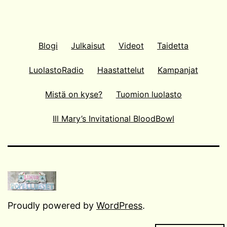
Blogi
Julkaisut
Videot
Taidetta
LuolastoRadio
Haastattelut
Kampanjat
Mistä on kyse?
Tuomion luolasto
Ill Mary’s Invitational BloodBowl
Proudly powered by
WordPress
.