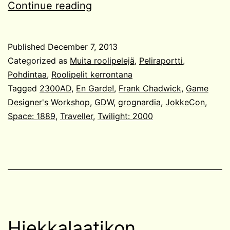
Twilight:
Continue reading
2000
ja
Published
December 7, 2013
sodan
Categorized as
Muita roolipelejä
,
Peliraportti
,
avoin
Pohdintaa
,
Roolipelit kerrontana
Tagged
2300AD
,
En Garde!
,
Frank Chadwick
,
Game
maailma
Designer's Workshop
,
GDW
,
grognardia
,
JokkeCon
,
Space: 1889
,
Traveller
,
Twilight: 2000
Hiekkalaatikon