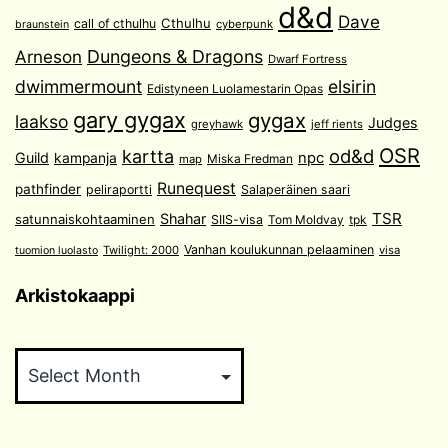
d&d
Dave
Cthulhu
call of cthulhu
cyberpunk
braunstein
Arneson
Dungeons & Dragons
Dwarf Fortress
dwimmermount
elsirin
Edistyneen Luolamestarin Opas
gary gygax
gygax
laakso
Judges
greyhawk
jeff rients
OSR
od&d
kartta
Guild
npc
kampanja
Miska Fredman
map
Runequest
pathfinder
peliraportti
Salaperäinen saari
TSR
Shahar
satunnaiskohtaaminen
SIIS-visa
Tom Moldvay
tpk
Vanhan koulukunnan pelaaminen
Twilight: 2000
visa
tuomion luolasto
Arkistokaappi
Arkistokaappi