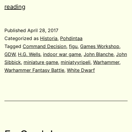
Miniatyyripelaamisen
reading
kiehtovuus
Published
April 28, 2017
Categorized as
Historia
,
Pohdintaa
Tagged
Command Decision
,
figu
,
Games Workshop
,
GDW
,
H.G. Wells
,
indoor war game
,
John Blanche
,
John
Sibbick
,
miniature game
,
miniatyyripeli
,
Warhammer
,
Warhammer Fantasy Battle
,
White Dwarf