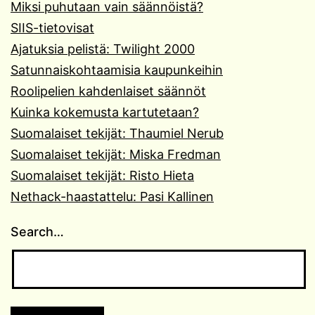
Miksi puhutaan vain säännöistä?
SIIS-tietovisat
Ajatuksia pelistä: Twilight 2000
Satunnaiskohtaamisia kaupunkeihin
Roolipelien kahdenlaiset säännöt
Kuinka kokemusta kartutetaan?
Suomalaiset tekijät: Thaumiel Nerub
Suomalaiset tekijät: Miska Fredman
Suomalaiset tekijät: Risto Hieta
Nethack-haastattelu: Pasi Kallinen
Search…