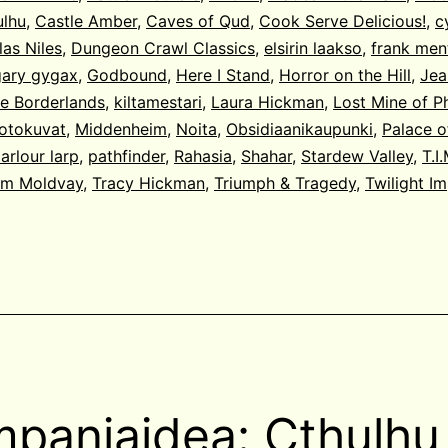
ulhu
,
Castle Amber
,
Caves of Qud
,
Cook Serve Delicious!
,
c
as Niles
,
Dungeon Crawl Classics
,
elsirin laakso
,
frank men
gary gygax
,
Godbound
,
Here I Stand
,
Horror on the Hill
,
Jea
e Borderlands
,
kiltamestari
,
Laura Hickman
,
Lost Mine of P
otokuvat
,
Middenheim
,
Noita
,
Obsidiaanikaupunki
,
Palace o
arlour larp
,
pathfinder
,
Rahasia
,
Shahar
,
Stardew Valley
,
T.I
m Moldvay
,
Tracy Hickman
,
Triumph & Tragedy
,
Twilight I
panjaidea: Cthulhu