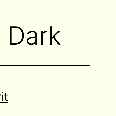
e Dark
it