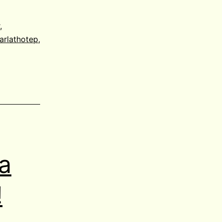
,
arlathotep
,
ja
!