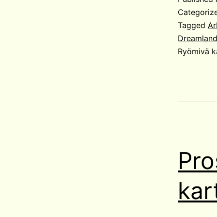
Categoriz
Tagged
Ar
Dreamland
Ryömivä k
Pro
kar