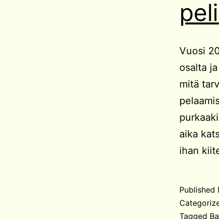
pel
Vuosi 20
osalta ja
mitä tarv
pelaamis
purkaaki
aika kat
ihan kii
Published
Categoriz
Tagged
Ba