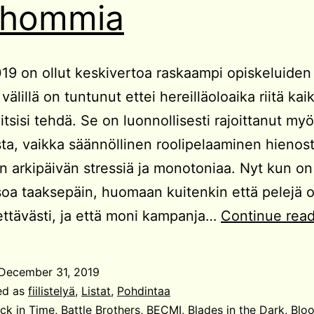
ihommia
19 on ollut keskivertoa raskaampi opiskeluiden 
 välillä on tuntunut ettei hereilläoloaika riitä ka
itsisi tehdä. Se on luonnollisesti rajoittanut my
ta, vaikka säännöllinen roolipelaaminen hienost
n arkipäivän stressiä ja monotoniaa. Nyt kun on
soa taaksepäin, huomaan kuitenkin että pelejä o
tettävästi, ja että moni kampanja…
Continue rea
December 31, 2019
ed as
fiilistelyä
,
Listat
,
Pohdintaa
ck in Time
,
Battle Brothers
,
BECMI
,
Blades in the Dark
,
Blo