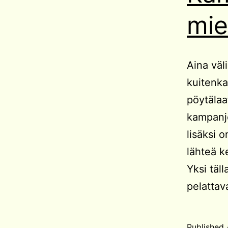
mie
Aina väli
kuitenka
pöytälaat
kampanjo
lisäksi o
lähteä ke
Yksi täl
pelatta
Published