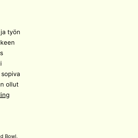
ja työn
ikkeen
ös
i
 sopiva
n ollut
Kuluneen
ding
vuoden
pelihommia
od Bowl
,