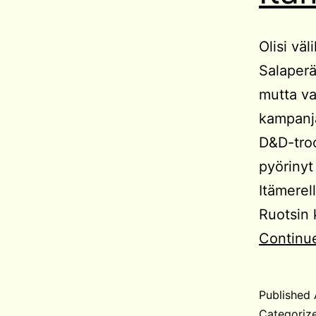
Olisi väl
Salaperä
mutta var
kampanja 
D&D-troo
pyörinyt
Itämerell
Ruotsin 
Continu
Published
Categoriz