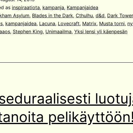
ed as
inspiraatiota
,
kampanja
,
Kampanjaidea
kham Asylum
,
Blades in the Dark
,
Cthulhu
,
d&d
,
Dark Tower
s
,
kampanjaidea
,
Lacuna
,
Lovecraft
,
Matrix
,
Musta torni
,
ny
aaos
,
Stephen King
,
Unimaailma
,
Yksi lensi yli käenpesän
seduraalisesti luotu
tanoita pelikäyttöön