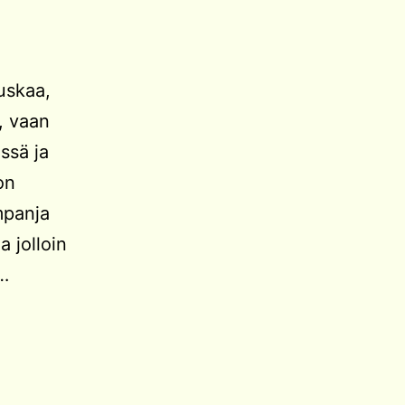
uskaa,
e, vaan
issä ja
on
mpanja
a jolloin
i…