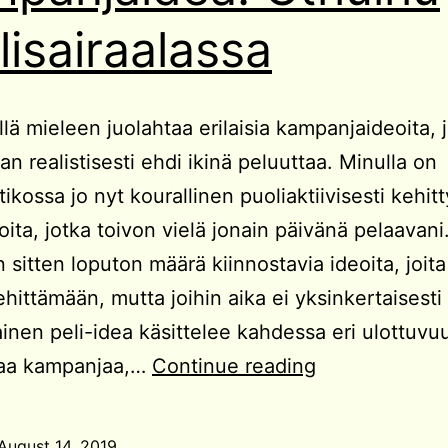
lisairaalassa
llä mieleen juolahtaa erilaisia kampanjaideoita, j
an realistisesti ehdi ikinä peluuttaa. Minulla on
ikossa jo nyt kourallinen puoliaktiivisesti kehitt
ita, jotka toivon vielä jonain päivänä pelaavani
n sitten loputon määrä kiinnostavia ideoita, joita
hittämään, mutta joihin aika ei yksinkertaisesti r
lainen peli-idea käsittelee kahdessa eri ulottuv
Kampanjaidea
vaa kampanjaa,…
Continue reading
Cthulhu
mielisairaalas
August 14, 2019