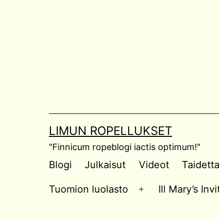
Skip
to
content
LIMUN ROPELLUKSET
"Finnicum ropeblogi iactis optimum!"
Blogi
Julkaisut
Videot
Taidett
Tuomion luolasto
Ill Mary’s In
Open
menu