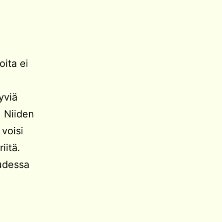
oita ei
yviä
. Niiden
 voisi
iitä.
uudessa
:
sa