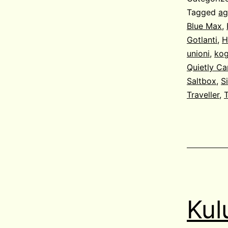
Tagged
ag
Blue Max
,
Gotlanti
,
H
unioni
,
kog
Quietly Car
Saltbox
,
S
Traveller
,
T
Kul