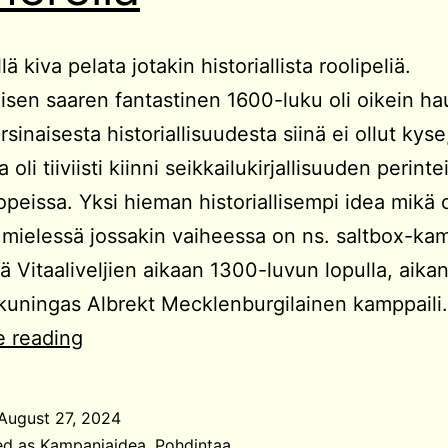
illä kiva pelata jotakin historiallista roolipeliä.
isen saaren fantastinen 1600-luku oli oikein ha
sinaisesta historiallisuudesta siinä ei ollut kys
oli tiiviisti kiinni seikkailukirjallisuuden perinte
peissa. Yksi hieman historiallisempi idea mikä 
 mielessä jossakin vaiheessa on ns. saltbox-ka
ä Vitaaliveljien aikaan 1300-luvun lopulla, aikan
kuningas Albrekt Mecklenburgilainen kamppail
Kampanjaidea:
e reading
Kaapparit
Itämerellä
August 27, 2024
ed as
Kampanjaidea
,
Pohdintaa