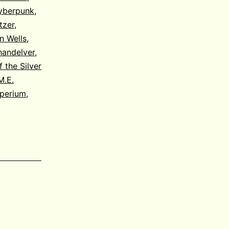
yberpunk
,
tzer
,
n Wells
,
handelver
,
f the Silver
.M.E.
mperium
,