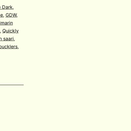
e Dark
,
te
,
GDW
,
lmarin
,
Quickly
n saari
,
bucklers
,