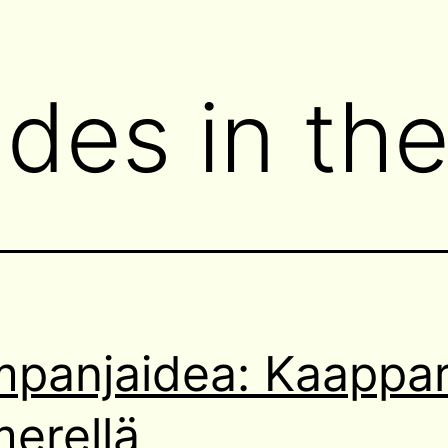
ades in th
panjaidea: Kaappar
merellä