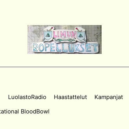
a
LuolastoRadio
Haastattelut
Kampanjat
vitational BloodBowl