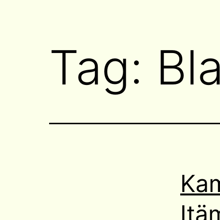
Tag:
Bl
Kam
Itä