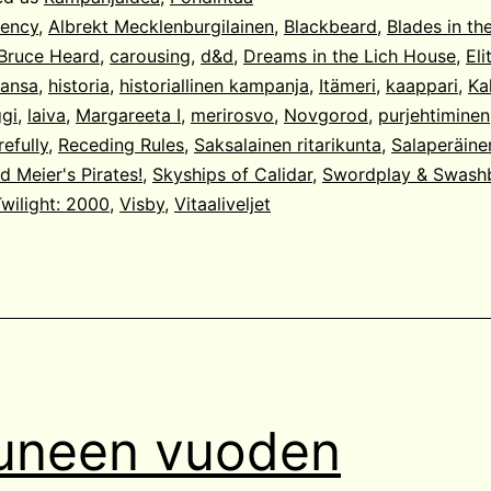
ency
,
Albrekt Mecklenburgilainen
,
Blackbeard
,
Blades in th
Bruce Heard
,
carousing
,
d&d
,
Dreams in the Lich House
,
Eli
ansa
,
historia
,
historiallinen kampanja
,
Itämeri
,
kaappari
,
Ka
gi
,
laiva
,
Margareeta I
,
merirosvo
,
Novgorod
,
purjehtiminen
efully
,
Receding Rules
,
Saksalainen ritarikunta
,
Salaperäine
id Meier's Pirates!
,
Skyships of Calidar
,
Swordplay & Swash
wilight: 2000
,
Visby
,
Vitaaliveljet
uneen vuoden