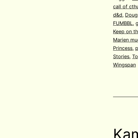
call of cth
d&d
,
Dougl
FUMBBL
,
Keep on th
Marien mu
Princess
,
p
Stories
,
To
Wingspan
Kam