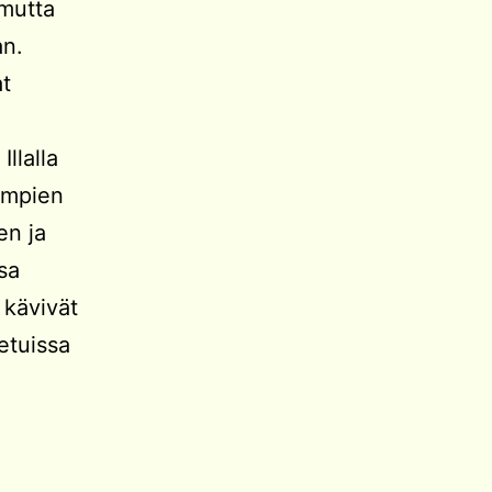
 mutta
an.
at
llalla
iempien
en ja
sa
 kävivät
tetuissa