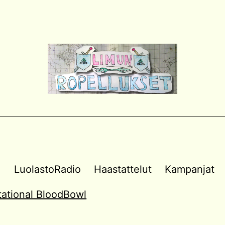
a
LuolastoRadio
Haastattelut
Kampanjat
vitational BloodBowl