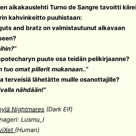
nen aikakauslehti Turno de Sangre tavoitti kiire
in kahvinkeitto puuhistaan:
guts and bratz on valmistautunut alkavaan
seen?
ihin?”
apotecharyn puute osa teidän pelikirjaanne?
 tuo omat pillerit mukanaan..”
ia terveisiä lähetätte muille osanottajille?
ivalla nähdään!”
pylä Nightmares
(Dark Elf)
nageri: Lusmu_I
viXet
(Human)