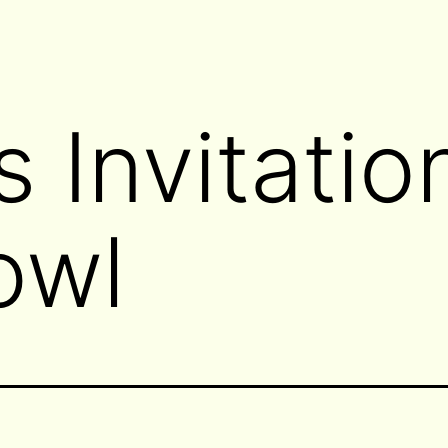
’s Invitatio
owl