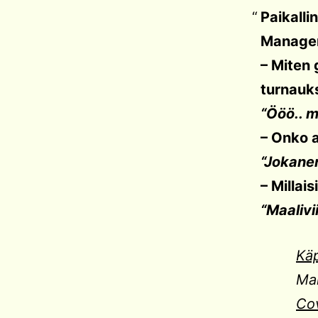
Paikalli
Manager
– Miten 
turnauk
“Ööö.. m
– Onko 
“Jokanen
– Millais
“Maalivi
Kä
Ma
Co