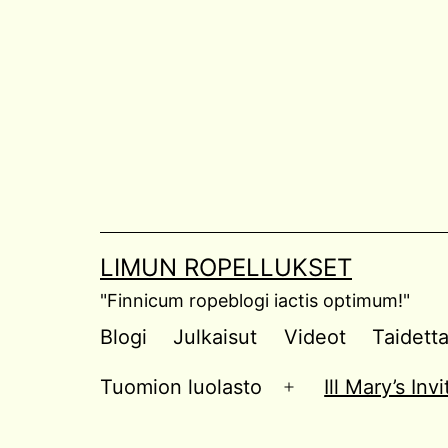
Skip
to
content
LIMUN ROPELLUKSET
"Finnicum ropeblogi iactis optimum!"
Blogi
Julkaisut
Videot
Taidett
Tuomion luolasto
Ill Mary’s In
Open
menu