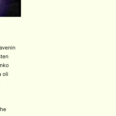
Cavenin
sten
inko
 oli
t
 he