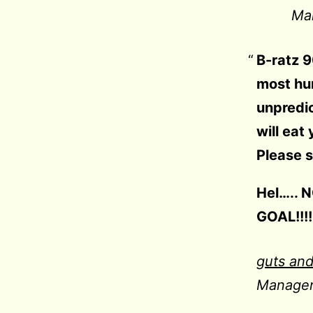
Man
B-ratz 9
most hu
unpredic
will eat 
Please s
Hel…..
GOAL!!!!!
guts an
Manager