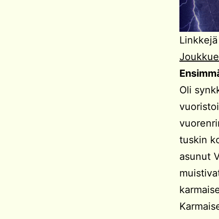
Linkkejä
Joukkue
Ensimmäi
Oli synk
vuoristoi
vuorenri
tuskin k
asunut V
muistiva
karmaise
Karmaise