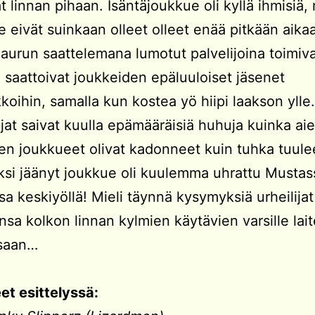
t linnan pihaan. Isäntäjoukkue oli kyllä ihmisiä,
e eivät suinkaan olleet olleet enää pitkään aika
aurun saattelemana lumotut palvelijoina toimiv
” saattoivat joukkeiden epäluuloiset jäsenet
oihin, samalla kun kostea yö hiipi laakson ylle. I
jat saivat kuulla epämääräisiä huhuja kuinka a
en joukkueet olivat kadonneet kuin tuhka tuule
ksi jäänyt joukkue oli kuulemma uhrattu Mustas
ssa keskiyöllä! Mieli täynnä kysymyksiä urheilijat
insa kolkon linnan kylmien käytävien varsille lai
saan…
t esittelyssä: