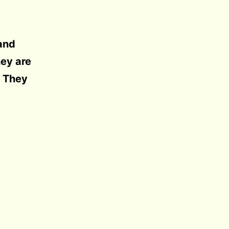
 and
ey are
. They