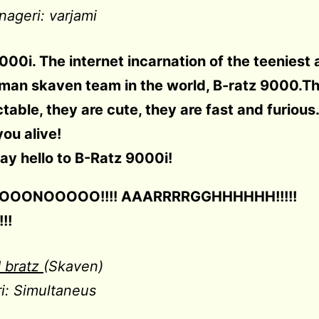
ageri: varjami
000i. The internet incarnation of the teeniest
man skaven team in the world, B-ratz 9000.Th
table, they are cute, they are fast and furious
you alive!
ay hello to B-Ratz 9000i!
 NOOONOOOOO!!!! AAARRRRGGHHHHHH!!!!!
!!
d bratz
(Skaven)
i: Simultaneus