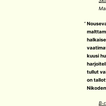
Ski
Ma
Nouseva
malttama
halkaise
vaatima
kuusi hu
harjoite
tullut v
on tallo
Nikodem
B-