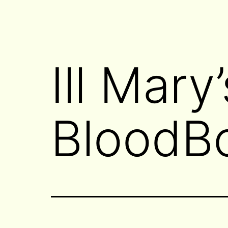
Ill Mary
BloodB