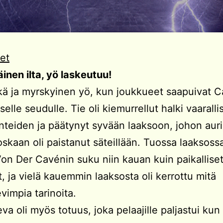
et
nen ilta, yö laskeutuu!
kä ja myrskyinen yö, kun joukkueet saapuivat 
selle seudulle. Tie oli kiemurrellut halki vaaralli
nteiden ja päätynyt syvään laaksoon, johon aur
oskaan oli paistanut säteillään. Tuossa laaksossa
on Der Cavénin suku niin kauan kuin paikallise
t, ja vielä kauemmin laaksosta oli kerrottu mitä
vimpia tarinoita.
va oli myös totuus, joka pelaajille paljastui kun