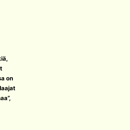
iä,
t
sa on
laajat
aa”,