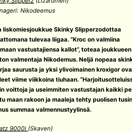
nky Slipperz
(Lizardmen)
nageri: Nikodeemus
 liskomiesjoukkue Skinky Slipperzodottaa
ttomana tulevaa liigaa. “Kroc on valmiina
maan vastustajiensa kallot”, toteaa joukkueen
ton valmentaja Nikodemus. Neljä nopeaa skink
rjaa saurusta ja yksi ylivoimainen kroxigor ova
lleet viime viikkoina tiuhaan. “Harjoitusotteluis
ain voittoja ja useimmiten vastustajan kaikki pe
ttu maan rakoon ja maaleja tehty puolisen tusin
us summaa valmennustyylinsä.
ratz 9000i
(Skaven)