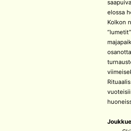
saapuiva
elossa h
Kolkon n
“lumetit
majapaikk
osanotta
turnaust
viimeise
Rituaali
vuoteisi
huoneis
Joukkuee