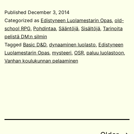
Opas:
Published
December 3, 2014
Jatkuva
Categorized as
Edistyneen Luolamestarin Opas
,
old-
kampanja
school RPG
,
Pohdintaa
,
Sääntöjä
,
Sisältöjä
,
Tarinoita
pelistä DM:n silmin
1/5
Tagged
Basic D&D
,
dynaaminen luolasto
,
Edistyneen
Luolamestarin Opas
,
mysteeri
,
OSR
,
paluu luolastoon
,
Vanhan koulukunnan pelaaminen