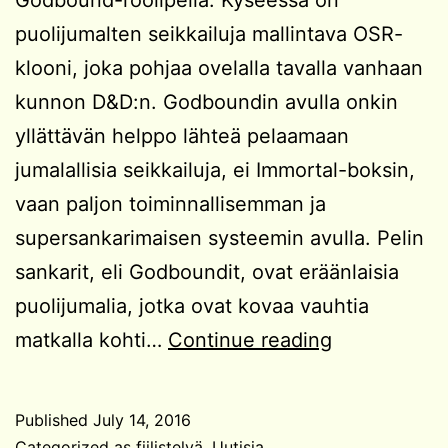
puolijumalten seikkailuja mallintava OSR-
klooni, joka pohjaa ovelalla tavalla vanhaan
kunnon D&D:n. Godboundin avulla onkin
yllättävän helppo lähteä pelaamaan
jumalallisia seikkailuja, ei Immortal-boksin,
vaan paljon toiminnallisemman ja
supersankarimaisen systeemin avulla. Pelin
sankarit, eli Godboundit, ovat eräänlaisia
puolijumalia, jotka ovat kovaa vauhtia
Matkalla
matkalla kohti…
Continue reading
jumaluuteen
Published
July 14, 2016
Categorized as
fiilistelyä
,
Uutisia