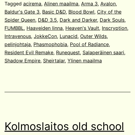
Tagged
acirema
,
Alinen maailma
,
Arma 3
,
Avalon
,
Baldur's Gate 3
,
Basic D&D
,
Blood Bowl
,
City of the
Spider Queen
,
D&D 3.5
,
Dark and Darker
,
Dark Souls
,
FUMBBL
,
Haaveiden linna
,
Heaven's Vault
,
Inscryption
,
Intravenous
,
JokkeCon
,
Lunacid
,
Outer Wilds
,
pelinjohtaja
,
Phasmophobia
,
Pool of Radiance
,
Resident Evil Remake
,
Runequest
,
Salaperäinen saari
,
Shadow Empire
,
Sheirtalar
,
Ylinen maailma
Kolmoslaitos old school