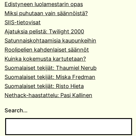
Edistyneen luolamestarin opas
Miksi puhutaan vain säännöistä?
SIIS-tietovisat
Ajatuksia pelistä: Twilight 2000
Satunnaiskohtaamisia kaupunkeihin
Roolipelien kahdenlaiset säännöt
Kuinka kokemusta kartutetaan?
Suomalaiset tekijät: Thaumiel Nerub
Suomalaiset tekijät: Miska Fredman
Suomalaiset tekijät: Risto Hieta
Nethack-haastattelu: Pasi Kallinen
Search…