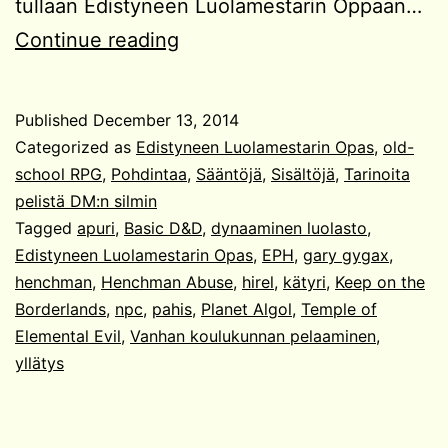
tullaan Edistyneen Luolamestarin Oppaan…
Edistyneen
Continue reading
Luolamestarin
Opas:
Published
December 13, 2014
Jatkuvat
Categorized as
Edistyneen Luolamestarin Opas
,
old-
kampanja
school RPG
,
Pohdintaa
,
Sääntöjä
,
Sisältöjä
,
Tarinoita
pelistä DM:n silmin
3/5
Tagged
apuri
,
Basic D&D
,
dynaaminen luolasto
,
Edistyneen Luolamestarin Opas
,
EPH
,
gary gygax
,
henchman
,
Henchman Abuse
,
hirel
,
kätyri
,
Keep on the
Borderlands
,
npc
,
pahis
,
Planet Algol
,
Temple of
Elemental Evil
,
Vanhan koulukunnan pelaaminen
,
yllätys