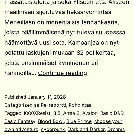
massataisteluita ja sekä Yliseen että Aliseen
maailmaan sijoittuvaa heksaryömintää.
Meneillään on monenlaisia tarinankaaria,
joista päällimmäisenä nyt tulevaisuudesssa
häämöttävä uusi sota. Kampanjaa on nyt
pelattu laskujeni mukaan 82 pelikertaa,
joista ensimmäiset kymmenen eri
Vuoden
hahmoilla…
Continue reading
2025
pelit
Published
January 11, 2026
Categorized as
Peliraportti
,
Pohdintaa
Tagged
1000XResist
,
3.5
,
Arma 3
,
Avalon
,
Basic D&D
,
Basic Fantasy
,
Blood Bowl
,
Blue Prince
,
choose your
own adventure
,
cyberpunk
,
Dark and Darker
,
Dreams