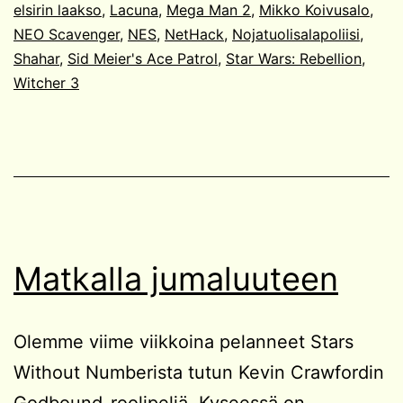
elsirin laakso
,
Lacuna
,
Mega Man 2
,
Mikko Koivusalo
,
NEO Scavenger
,
NES
,
NetHack
,
Nojatuolisalapoliisi
,
Shahar
,
Sid Meier's Ace Patrol
,
Star Wars: Rebellion
,
Witcher 3
Matkalla jumaluuteen
Olemme viime viikkoina pelanneet Stars
Without Numberista tutun Kevin Crawfordin
Godbound-roolipeliä. Kyseessä on