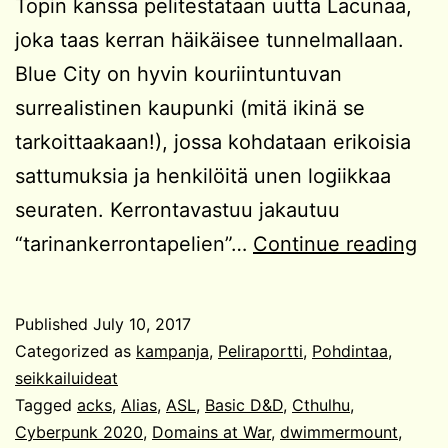
Topin kanssa pelitestataan uutta Lacunaa,
joka taas kerran häikäisee tunnelmallaan.
Blue City on hyvin kouriintuntuvan
surrealistinen kaupunki (mitä ikinä se
tarkoittaakaan!), jossa kohdataan erikoisia
sattumuksia ja henkilöitä unen logiikkaa
seuraten. Kerrontavastuu jakautuu
Vii
“tarinankerrontapelien”…
Continue reading
aik
pel
Published
July 10, 2017
Categorized as
kampanja
,
Peliraportti
,
Pohdintaa
,
seikkailuideat
Tagged
acks
,
Alias
,
ASL
,
Basic D&D
,
Cthulhu
,
Cyberpunk 2020
,
Domains at War
,
dwimmermount
,