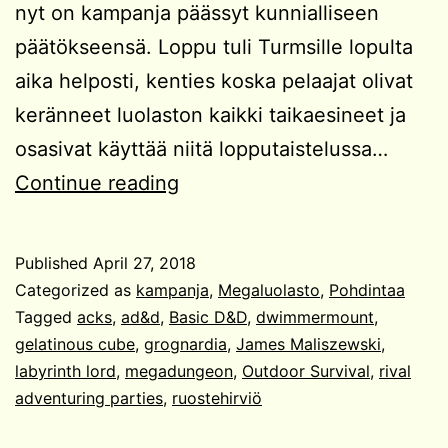
nyt on kampanja päässyt kunnialliseen
päätökseensä. Loppu tuli Turmsille lopulta
aika helposti, kenties koska pelaajat olivat
keränneet luolaston kaikki taikaesineet ja
osasivat käyttää niitä lopputaistelussa…
Dwimmermount
Continue reading
post
mortem
Published
April 27, 2018
Categorized as
kampanja
,
Megaluolasto
,
Pohdintaa
Tagged
acks
,
ad&d
,
Basic D&D
,
dwimmermount
,
gelatinous cube
,
grognardia
,
James Maliszewski
,
labyrinth lord
,
megadungeon
,
Outdoor Survival
,
rival
adventuring parties
,
ruostehirviö