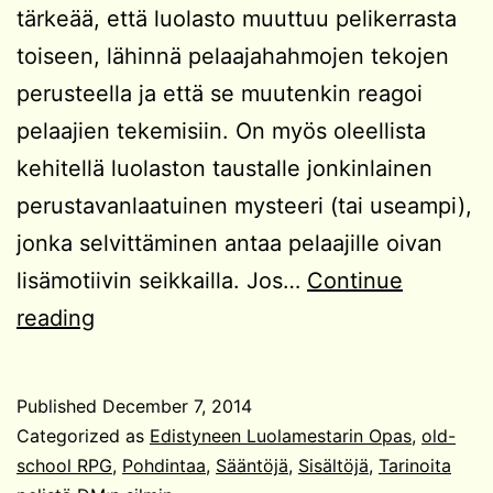
tärkeää, että luolasto muuttuu pelikerrasta
toiseen, lähinnä pelaajahahmojen tekojen
perusteella ja että se muutenkin reagoi
pelaajien tekemisiin. On myös oleellista
kehitellä luolaston taustalle jonkinlainen
perustavanlaatuinen mysteeri (tai useampi),
jonka selvittäminen antaa pelaajille oivan
lisämotiivin seikkailla. Jos…
Continue
Edistyneen
reading
Luolamestarin
Opas:
Published
December 7, 2014
Jatkuva
Categorized as
Edistyneen Luolamestarin Opas
,
old-
kampanja
school RPG
,
Pohdintaa
,
Sääntöjä
,
Sisältöjä
,
Tarinoita