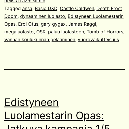
pelistä DM:n silmin
2/5
Tagged
ansa
,
Basic D&D
,
Castle Caldwell
,
Death Frost
Doom
,
dynaaminen luolasto
,
Edistyneen Luolamestarin
Opas
,
Erol Otus
,
gary gygax
,
James Raggi
,
megaluolasto
,
OSR
,
paluu luolastoon
,
Tomb of Horrors
,
Vanhan koulukunnan pelaaminen
,
vuorovaikutteisuus
Edistyneen
Luolamestarin Opas:
Jatkuva kampanja 1/5