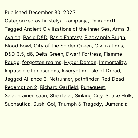
Published
December 30, 2023
Categorized as
fiilistelyä
,
kampanja
,
Peliraportti
Tagged
Ancient Civilizations of the Inner Sea
,
Arma 3
,
Avalon
,
Basic D&D
,
Basic Fantasy
,
Blackapple Brugh
,
Blood Bowl
,
City of the Spider Queen
,
Civilizations
,
D&D 3.5
,
d6
,
Delta Green
,
Dwarf Fortress
,
Flamme
Rouge
,
forgotten realms
,
Hyper Demon
,
Immortality
,
Impossible Landscapes
,
Inscryption
,
Isle of Dread
,
Jagged Alliance 3
,
Netrunner
,
pathfinder
,
Red Dead
Redemption 2
,
Richard Garfield
,
Runequest
,
Salaperäinen saari
,
Sheirtalar
,
Sinking City
,
Space Hulk
,
Subnautica
,
Sushi Go!
,
Triumph & Tragedy
,
Uumenala