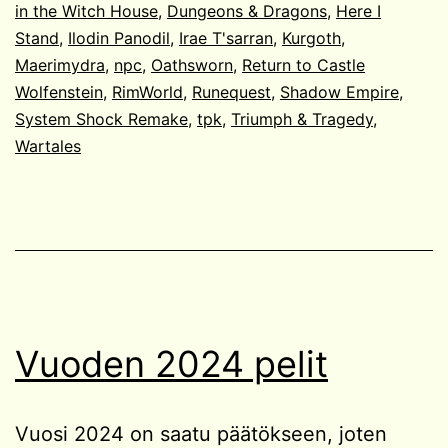
in the Witch House
,
Dungeons & Dragons
,
Here I
Stand
,
Ilodin Panodil
,
Irae T'sarran
,
Kurgoth
,
Maerimydra
,
npc
,
Oathsworn
,
Return to Castle
Wolfenstein
,
RimWorld
,
Runequest
,
Shadow Empire
,
System Shock Remake
,
tpk
,
Triumph & Tragedy
,
Wartales
Vuoden 2024 pelit
Vuosi 2024 on saatu päätökseen, joten