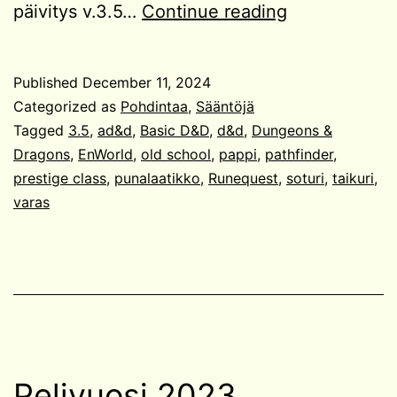
Kolmoslaitos
päivitys v.3.5…
Continue reading
old
school
Published
December 11, 2024
-
Categorized as
Pohdintaa
,
Sääntöjä
pelinä
Tagged
3.5
,
ad&d
,
Basic D&D
,
d&d
,
Dungeons &
Dragons
,
EnWorld
,
old school
,
pappi
,
pathfinder
,
prestige class
,
punalaatikko
,
Runequest
,
soturi
,
taikuri
,
varas
Pelivuosi 2023