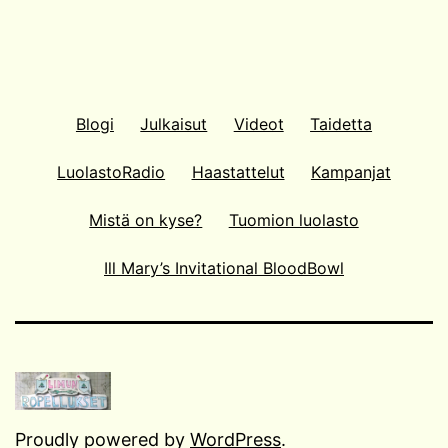
Blogi
Julkaisut
Videot
Taidetta
LuolastoRadio
Haastattelut
Kampanjat
Mistä on kyse?
Tuomion luolasto
Ill Mary’s Invitational BloodBowl
Proudly powered by
WordPress
.