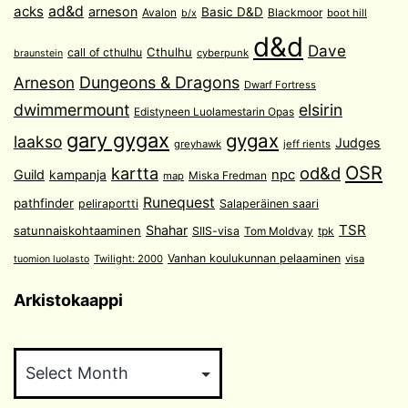
acks
ad&d
arneson
Basic D&D
Avalon
Blackmoor
boot hill
b/x
d&d
Dave
Cthulhu
call of cthulhu
cyberpunk
braunstein
Arneson
Dungeons & Dragons
Dwarf Fortress
dwimmermount
elsirin
Edistyneen Luolamestarin Opas
gary gygax
gygax
laakso
Judges
greyhawk
jeff rients
OSR
od&d
kartta
Guild
npc
kampanja
Miska Fredman
map
Runequest
pathfinder
peliraportti
Salaperäinen saari
TSR
Shahar
satunnaiskohtaaminen
SIIS-visa
Tom Moldvay
tpk
Vanhan koulukunnan pelaaminen
Twilight: 2000
visa
tuomion luolasto
Arkistokaappi
Arkistokaappi