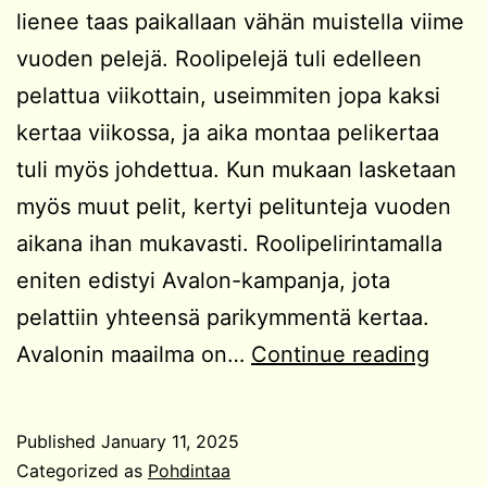
lienee taas paikallaan vähän muistella viime
vuoden pelejä. Roolipelejä tuli edelleen
pelattua viikottain, useimmiten jopa kaksi
kertaa viikossa, ja aika montaa pelikertaa
tuli myös johdettua. Kun mukaan lasketaan
myös muut pelit, kertyi pelitunteja vuoden
aikana ihan mukavasti. Roolipelirintamalla
eniten edistyi Avalon-kampanja, jota
pelattiin yhteensä parikymmentä kertaa.
Vuod
Avalonin maailma on…
Continue reading
2024
pelit
Published
January 11, 2025
Categorized as
Pohdintaa