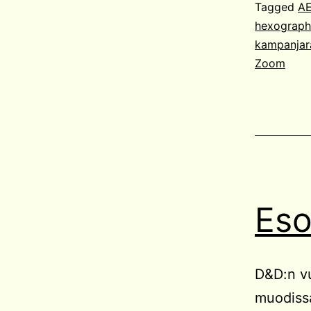
Tagged
A
hexograph
kampanjar
Zoom
Eso
D&D:n vu
muodissa