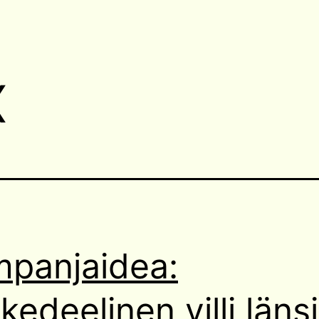
x
panjaidea:
kedeelinen villi länsi