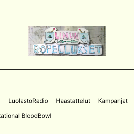
a
LuolastoRadio
Haastattelut
Kampanjat
vitational BloodBowl