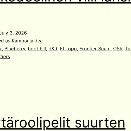
July 3, 2026
ed as
Kampanjaidea
x
,
Blueberry
,
boot hill
,
d&d
,
El Topo
,
Frontier Scum
,
OSR
,
Ta
tiers
täroolipelit suurten