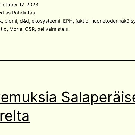
mi
October 17, 2023
m
ed as
Pohdintaa
x
,
biomi
,
d&d
,
ekosysteemi
,
EPH
,
faktio
,
huonetodennäköis
tio
,
Moria
,
OSR
,
pelivalmistelu
emuksia Salaperäise
relta