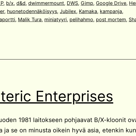
EP
,
b/x
,
d&d
,
dwimmermount
,
DWS
,
Gimp
,
Google Drive
,
He
er
,
huonetodennäköisyys
,
Jubilex
,
Kamaka
,
kampanja
,
aportti
,
Malik Tura
,
miniatyyri
,
pelihahmo
,
post mortem
,
Sh
teric Enterprises
oden 1981 laitokseen pohjaavat B/X-kloonit ov
 ja se on minusta oikein hyvä asia, etenkin ku