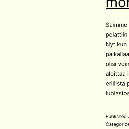
mo
Saimme 
pelatti
Nyt kun 
paikalla
olisi vo
aloittaa 
erillist
luolast
Published
Categoriz