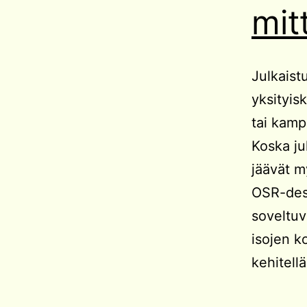
mit
Julkaistu
yksityis
tai kamp
Koska ju
jäävät m
OSR-desi
soveltuv
isojen k
kehitell