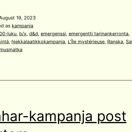
August 19, 2023
ed as
kampanja
00-luku
,
b/x
,
d&d
,
emergenssi
,
emergentti tarinankerronta
,
intä
,
hiekkalaatikkokampanja
,
L'Île mystérieuse
,
Ranska
,
Sa
imusmatka
har-kampanja post