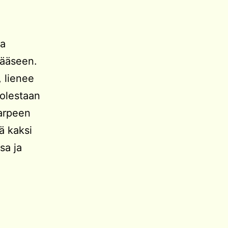
ta
vääseen.
 lienee
uolestaan
tarpeen
tä kaksi
sa ja