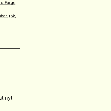
ro Forge
,
ahar
,
tpk
,
at nyt
n