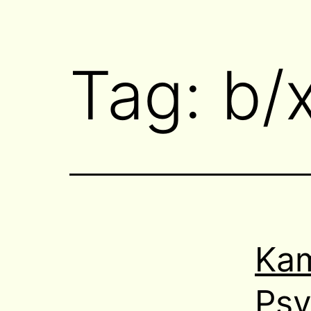
Tag:
b/
Kam
Psy