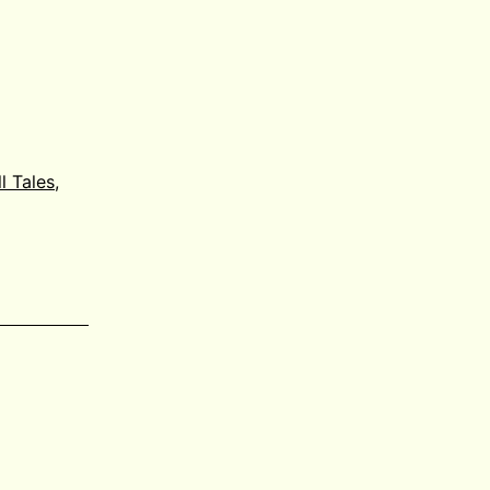
ll Tales
,