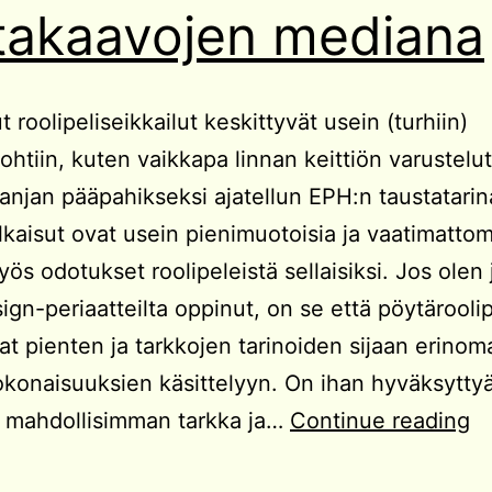
takaavojen mediana
t roolipeliseikkailut keskittyvät usein (turhiin)
kohtiin, kuten vaikkapa linnan keittiön varustel
anjan pääpahikseksi ajatellun EPH:n taustatarin
lkaisut ovat usein pienimuotoisia ja vaatimattom
yös odotukset roolipeleistä sellaisiksi. Jos olen 
gn-periaatteilta oppinut, on se että pöytäroolip
at pienten ja tarkkojen tarinoiden sijaan erinoma
okonaisuuksien käsittelyyn. On ihan hyväksytty
Pö
ä mahdollisimman tarkka ja…
Continue reading
su