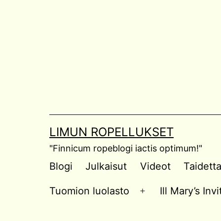
Skip
to
content
LIMUN ROPELLUKSET
"Finnicum ropeblogi iactis optimum!"
Blogi
Julkaisut
Videot
Taidett
Tuomion luolasto
Ill Mary’s In
Open
menu