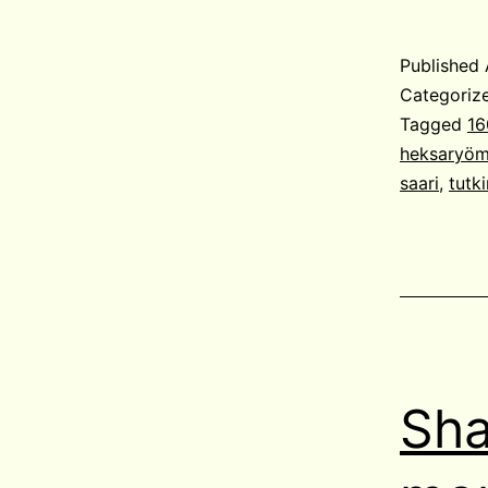
Published
Categoriz
Tagged
16
heksaryöm
saari
,
tutk
Sha