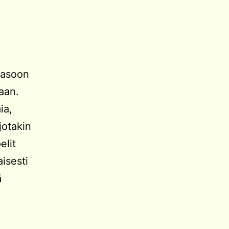
utasoon
aan.
ia,
jotakin
elit
isesti
ä
ytäroolipelit
urten