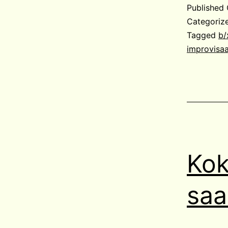
Published
Categoriz
Tagged
b/
improvisaa
Kok
saa