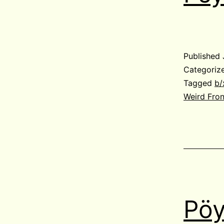
Published
Categoriz
Tagged
b/
Weird Fron
Pöy