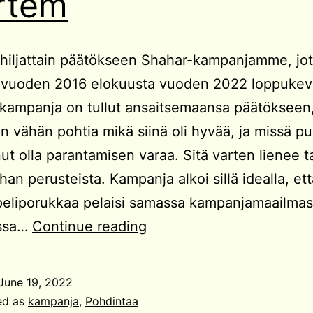
rtem
hiljattain päätökseen Shahar-kampanjamme, jo
in vuoden 2016 elokuusta vuoden 2022 loppuke
kampanja on tullut ansaitsemaansa päätökseen,
an vähän pohtia mikä siinä oli hyvää, ja missä p
inut olla parantamisen varaa. Sitä varten lienee 
ihan perusteista. Kampanja alkoi sillä idealla, et
ä peliporukkaa pelaisi samassa kampanjamaailmas
Shahar-
ossa…
Continue reading
kampanja
post
June 19, 2022
mortem
ed as
kampanja
,
Pohdintaa