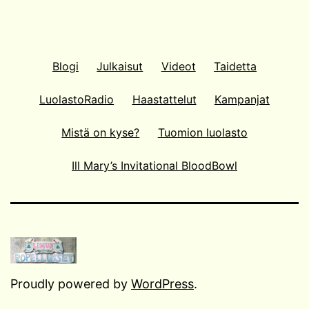
Blogi
Julkaisut
Videot
Taidetta
LuolastoRadio
Haastattelut
Kampanjat
Mistä on kyse?
Tuomion luolasto
Ill Mary’s Invitational BloodBowl
Proudly powered by
WordPress
.