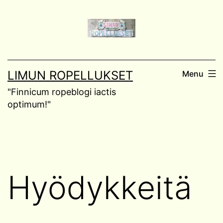
Skip
to
content
LIMUN ROPELLUKSET
Menu
"Finnicum ropeblogi iactis
optimum!"
Hyödykkeitä