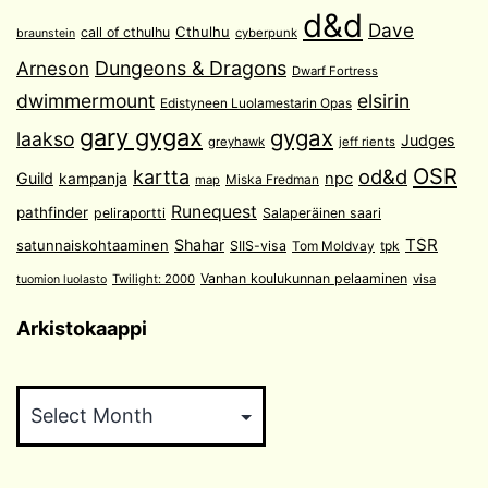
d&d
Dave
Cthulhu
call of cthulhu
cyberpunk
braunstein
Arneson
Dungeons & Dragons
Dwarf Fortress
dwimmermount
elsirin
Edistyneen Luolamestarin Opas
gary gygax
gygax
laakso
Judges
greyhawk
jeff rients
OSR
od&d
kartta
Guild
npc
kampanja
Miska Fredman
map
Runequest
pathfinder
peliraportti
Salaperäinen saari
TSR
Shahar
satunnaiskohtaaminen
SIIS-visa
Tom Moldvay
tpk
Vanhan koulukunnan pelaaminen
Twilight: 2000
visa
tuomion luolasto
Arkistokaappi
Arkistokaappi