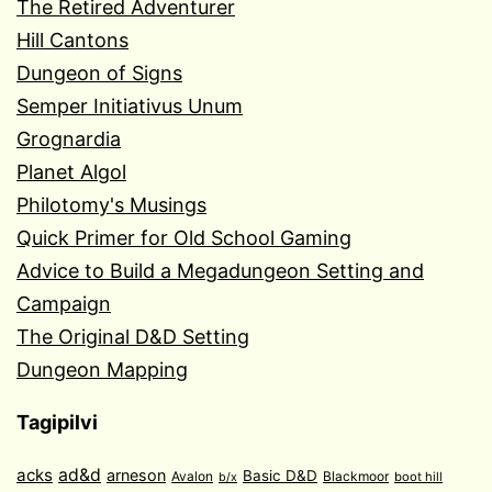
The Retired Adventurer
Hill Cantons
Dungeon of Signs
Semper Initiativus Unum
Grognardia
Planet Algol
Philotomy's Musings
Quick Primer for Old School Gaming
Advice to Build a Megadungeon Setting and
Campaign
The Original D&D Setting
Dungeon Mapping
Tagipilvi
acks
ad&d
arneson
Basic D&D
Avalon
Blackmoor
boot hill
b/x