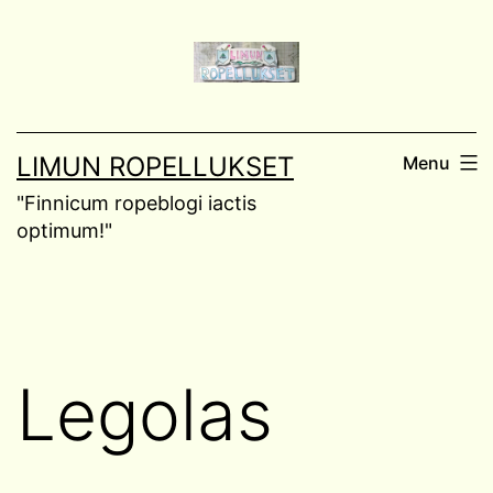
Skip
to
content
LIMUN ROPELLUKSET
Menu
"Finnicum ropeblogi iactis
optimum!"
Legolas