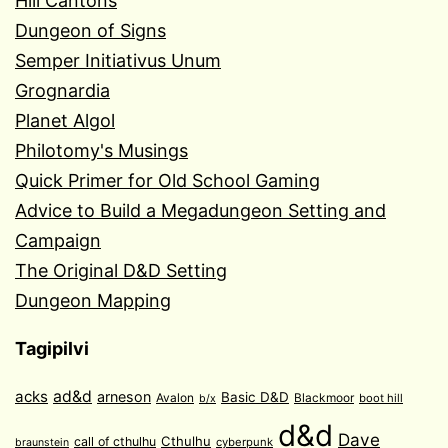
Hill Cantons
Dungeon of Signs
Semper Initiativus Unum
Grognardia
Planet Algol
Philotomy's Musings
Quick Primer for Old School Gaming
Advice to Build a Megadungeon Setting and
Campaign
The Original D&D Setting
Dungeon Mapping
Tagipilvi
acks
ad&d
arneson
Basic D&D
Avalon
Blackmoor
boot hill
b/x
d&d
Dave
Cthulhu
call of cthulhu
cyberpunk
braunstein