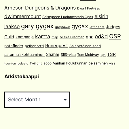
Arneson
Dungeons & Dragons
Dwarf Fortress
dwimmermount
elsirin
Edistyneen Luolamestarin Opas
gary gygax
gygax
laakso
Judges
greyhawk
jeff rients
OSR
od&d
kartta
Guild
npc
kampanja
Miska Fredman
map
Runequest
pathfinder
peliraportti
Salaperäinen saari
TSR
Shahar
satunnaiskohtaaminen
SIIS-visa
Tom Moldvay
tpk
Vanhan koulukunnan pelaaminen
Twilight: 2000
visa
tuomion luolasto
Arkistokaappi
Arkistokaappi