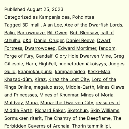
rauniot
Published
August 25, 2023
Categorized as
Kampanjaidea
,
Pohdintaa
Tagged
3D-malli
,
Alan Lee
,
Axe of the Dwarfish Lords
,
Balin
,
Barrowmaze
,
Bill Owen
,
Bob Bledsaw
,
call of
cthulhu
,
d&d
,
Daniel Cruger
,
Daniel Reeve
,
Dwarf
Fortress
,
Dwarrowdeep
,
Edward Mortimer
,
fandom
,
Forge of Fury
,
Gandalf
,
Glory Hole Dwarven Mine
,
Greg
Gillespie
,
Harn
,
HighFell
,
huonetodennäköisyys
,
Judges
Guild
,
kääpiökaupunki
,
kampanjaidea
,
Keski-Maa
,
Khazad-dûm
,
Kiraz
,
Kiraz the Lost City
,
Lord of the
Rings Online
,
megaluolasto
,
Middle-Earth
,
Mines Claws
and Princesses
,
Mines of Khunmar
,
Mines of Moria
,
Moldvay
,
Moria
,
Moria: the Dwarven City
,
reasures of
Middle Earth
,
Richard Baker
,
Sketchup
,
Skip Williams
,
Sormuksen ritarit
,
The Chantry of the Deepflame
,
The
Forbidden Caverns of Archaia
,
Thorin tammikilpi
,