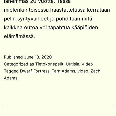
lähemmäs 20 vuotta. Tässä
mielenkiintoisessa haastattelussa kerrataan
pelin syntyvaiheet ja pohditaan mitä
kaikkea outoa voi tapahtua kääpiöiden
elämämässä.
Published
June 18, 2020
Categorized as
Tietokonepelit
,
Uutisia
,
Video
Tagged
Dwarf Fortress
,
Tarn Adams
,
video
,
Zach
Adams