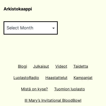
Arkistokaappi
Arkistokaappi
Blogi
Julkaisut
Videot
Taidetta
LuolastoRadio
Haastattelut
Kampanjat
Mistä on kyse?
Tuomion luolasto
Ill Mary’s Invitational BloodBowl