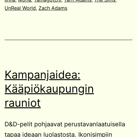
UnReal World
,
Zach Adams
Kampanjaidea:
Kääpiökaupungin
rauniot
D&D-pelit pohjaavat perustavanlaatuisella
tapaa ideaan luolastosta. Ikonisimpiin