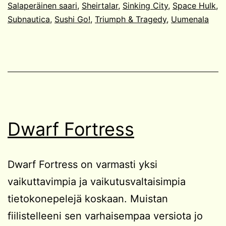
Salaperäinen saari
,
Sheirtalar
,
Sinking City
,
Space Hulk
,
Subnautica
,
Sushi Go!
,
Triumph & Tragedy
,
Uumenala
Dwarf Fortress
Dwarf Fortress on varmasti yksi
vaikuttavimpia ja vaikutusvaltaisimpia
tietokonepelejä koskaan. Muistan
fiilistelleeni sen varhaisempaa versiota jo