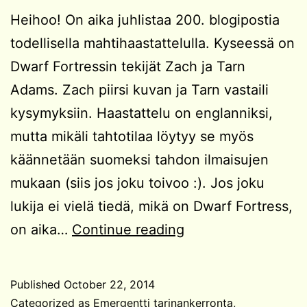
Heihoo! On aika juhlistaa 200. blogipostia
todellisella mahtihaastattelulla. Kyseessä on
Dwarf Fortressin tekijät Zach ja Tarn
Adams. Zach piirsi kuvan ja Tarn vastaili
kysymyksiin. Haastattelu on englanniksi,
mutta mikäli tahtotilaa löytyy se myös
käännetään suomeksi tahdon ilmaisujen
mukaan (siis jos joku toivoo :). Jos joku
lukija ei vielä tiedä, mikä on Dwarf Fortress,
Interview
on aika…
Continue reading
With
Tarn
Published
October 22, 2014
&
Categorized as
Emergentti tarinankerronta
,