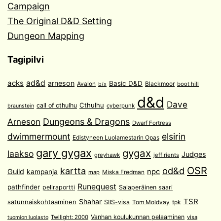
Campaign
The Original D&D Setting
Dungeon Mapping
Tagipilvi
acks
ad&d
arneson
Basic D&D
Avalon
Blackmoor
boot hill
b/x
d&d
Dave
Cthulhu
call of cthulhu
cyberpunk
braunstein
Arneson
Dungeons & Dragons
Dwarf Fortress
dwimmermount
elsirin
Edistyneen Luolamestarin Opas
gary gygax
gygax
laakso
Judges
greyhawk
jeff rients
OSR
od&d
kartta
Guild
npc
kampanja
Miska Fredman
map
Runequest
pathfinder
peliraportti
Salaperäinen saari
TSR
Shahar
satunnaiskohtaaminen
SIIS-visa
Tom Moldvay
tpk
Vanhan koulukunnan pelaaminen
Twilight: 2000
visa
tuomion luolasto