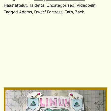
Zach
Haastattelut
,
Taidetta
,
Uncategorized
,
Videopelit
Tagged
Adams
,
Dwarf Fortress
,
Tarn
,
Zach
Adams!