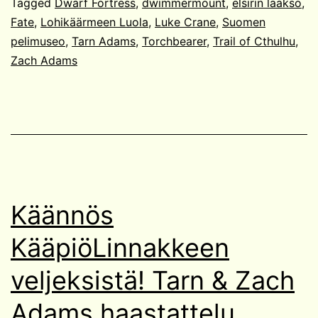
Tagged
Dwarf Fortress
,
dwimmermount
,
elsirin laakso
,
Fate
,
Lohikäärmeen Luola
,
Luke Crane
,
Suomen
pelimuseo
,
Tarn Adams
,
Torchbearer
,
Trail of Cthulhu
,
Zach Adams
Käännös
KääpiöLinnakkeen
veljeksistä! Tarn & Zach
Adams haastattelu.