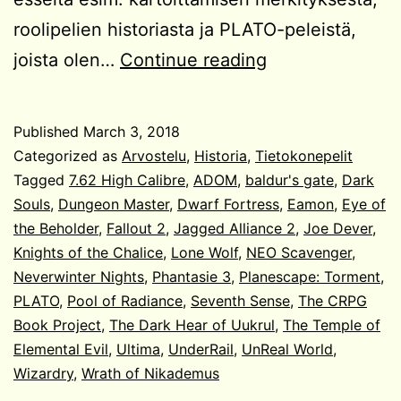
roolipelien historiasta ja PLATO-peleistä,
The
joista olen…
Continue reading
CRPG
Book
Published
March 3, 2018
Project
Categorized as
Arvostelu
,
Historia
,
Tietokonepelit
Tagged
7.62 High Calibre
,
ADOM
,
baldur's gate
,
Dark
Souls
,
Dungeon Master
,
Dwarf Fortress
,
Eamon
,
Eye of
the Beholder
,
Fallout 2
,
Jagged Alliance 2
,
Joe Dever
,
Knights of the Chalice
,
Lone Wolf
,
NEO Scavenger
,
Neverwinter Nights
,
Phantasie 3
,
Planescape: Torment
,
PLATO
,
Pool of Radiance
,
Seventh Sense
,
The CRPG
Book Project
,
The Dark Hear of Uukrul
,
The Temple of
Elemental Evil
,
Ultima
,
UnderRail
,
UnReal World
,
Wizardry
,
Wrath of Nikademus