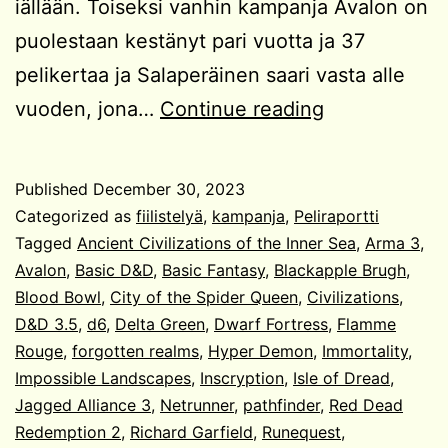
iällään. Toiseksi vanhin kampanja Avalon on
puolestaan kestänyt pari vuotta ja 37
pelikertaa ja Salaperäinen saari vasta alle
Pelivuosi
vuoden, jona…
Continue reading
2023
Published
December 30, 2023
Categorized as
fiilistelyä
,
kampanja
,
Peliraportti
Tagged
Ancient Civilizations of the Inner Sea
,
Arma 3
,
Avalon
,
Basic D&D
,
Basic Fantasy
,
Blackapple Brugh
,
Blood Bowl
,
City of the Spider Queen
,
Civilizations
,
D&D 3.5
,
d6
,
Delta Green
,
Dwarf Fortress
,
Flamme
Rouge
,
forgotten realms
,
Hyper Demon
,
Immortality
,
Impossible Landscapes
,
Inscryption
,
Isle of Dread
,
Jagged Alliance 3
,
Netrunner
,
pathfinder
,
Red Dead
Redemption 2
,
Richard Garfield
,
Runequest
,