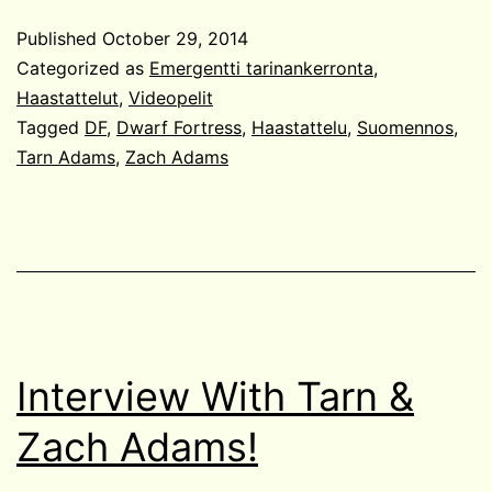
veljeksistä!
Published
October 29, 2014
Tarn
Categorized as
Emergentti tarinankerronta
,
&
Haastattelut
,
Videopelit
Tagged
DF
,
Dwarf Fortress
,
Haastattelu
,
Suomennos
,
Zach
Tarn Adams
,
Zach Adams
Adams
haastattelu.
Interview With Tarn &
Zach Adams!