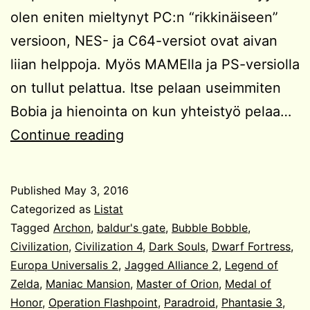
olen eniten mieltynyt PC:n “rikkinäiseen”
versioon, NES- ja C64-versiot ovat aivan
liian helppoja. Myös MAMElla ja PS-versiolla
on tullut pelattua. Itse pelaan useimmiten
Bobia ja hienointa on kun yhteistyö pelaa…
Top
Continue reading
10
tietokonepelit
Published
May 3, 2016
kautta
Categorized as
Listat
aikojen
Tagged
Archon
,
baldur's gate
,
Bubble Bobble
,
Civilization
,
Civilization 4
,
Dark Souls
,
Dwarf Fortress
,
Europa Universalis 2
,
Jagged Alliance 2
,
Legend of
Zelda
,
Maniac Mansion
,
Master of Orion
,
Medal of
Honor
,
Operation Flashpoint
,
Paradroid
,
Phantasie 3
,