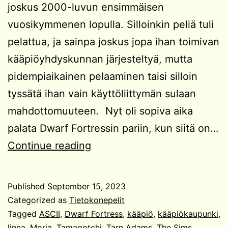
joskus 2000-luvun ensimmäisen
vuosikymmenen lopulla. Silloinkin peliä tuli
pelattua, ja sainpa joskus jopa ihan toimivan
kääpiöyhdyskunnan järjesteltyä, mutta
pidempiaikainen pelaaminen taisi silloin
tyssätä ihan vain käyttöliittymän sulaan
mahdottomuuteen. Nyt oli sopiva aika
palata Dwarf Fortressin pariin, kun siitä on…
Dwarf
Continue reading
Fortress
Published
September 15, 2023
Categorized as
Tietokonepelit
Tagged
ASCII
,
Dwarf Fortress
,
kääpiö
,
kääpiökaupunki
,
linna
,
Moria
,
Tamagotchi
,
Tarn Adams
,
The Sims
,