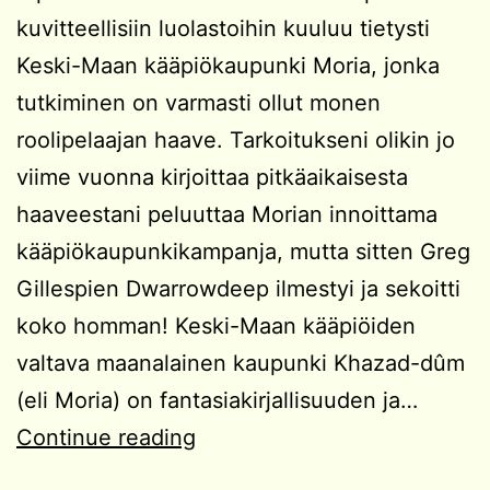
kuvitteellisiin luolastoihin kuuluu tietysti
Keski-Maan kääpiökaupunki Moria, jonka
tutkiminen on varmasti ollut monen
roolipelaajan haave. Tarkoitukseni olikin jo
viime vuonna kirjoittaa pitkäaikaisesta
haaveestani peluuttaa Morian innoittama
kääpiökaupunkikampanja, mutta sitten Greg
Gillespien Dwarrowdeep ilmestyi ja sekoitti
koko homman! Keski-Maan kääpiöiden
valtava maanalainen kaupunki Khazad-dûm
(eli Moria) on fantasiakirjallisuuden ja…
Kampanjaidea:
Continue reading
Kääpiökaupungin