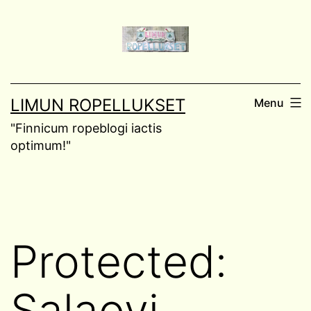
Skip
to
content
LIMUN ROPELLUKSET
Menu
"Finnicum ropeblogi iactis
optimum!"
Protected:
Salaovi