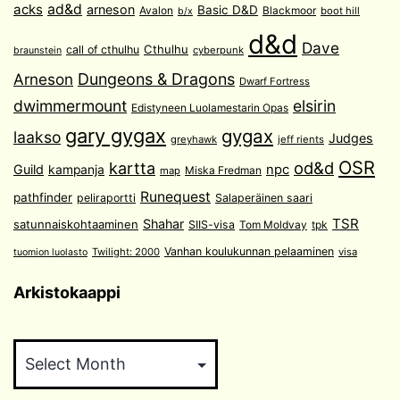
acks
ad&d
arneson
Basic D&D
Avalon
Blackmoor
boot hill
b/x
d&d
Dave
Cthulhu
call of cthulhu
cyberpunk
braunstein
Arneson
Dungeons & Dragons
Dwarf Fortress
dwimmermount
elsirin
Edistyneen Luolamestarin Opas
gary gygax
gygax
laakso
Judges
greyhawk
jeff rients
OSR
od&d
kartta
Guild
npc
kampanja
Miska Fredman
map
Runequest
pathfinder
peliraportti
Salaperäinen saari
TSR
Shahar
satunnaiskohtaaminen
SIIS-visa
Tom Moldvay
tpk
Vanhan koulukunnan pelaaminen
Twilight: 2000
visa
tuomion luolasto
Arkistokaappi
Arkistokaappi