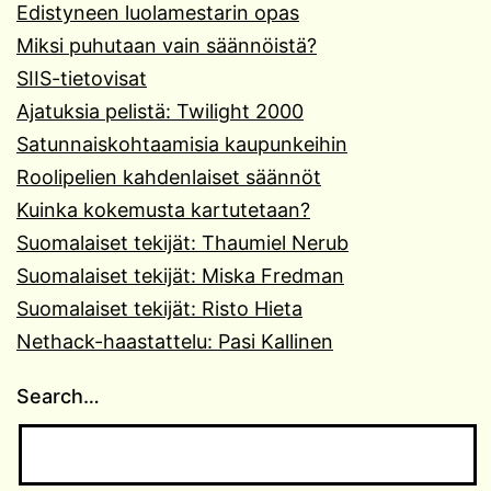
Edistyneen luolamestarin opas
Miksi puhutaan vain säännöistä?
SIIS-tietovisat
Ajatuksia pelistä: Twilight 2000
Satunnaiskohtaamisia kaupunkeihin
Roolipelien kahdenlaiset säännöt
Kuinka kokemusta kartutetaan?
Suomalaiset tekijät: Thaumiel Nerub
Suomalaiset tekijät: Miska Fredman
Suomalaiset tekijät: Risto Hieta
Nethack-haastattelu: Pasi Kallinen
Search…