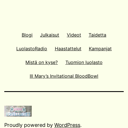
Blogi
Julkaisut
Videot
Taidetta
LuolastoRadio
Haastattelut
Kampanjat
Mistä on kyse?
Tuomion luolasto
Ill Mary’s Invitational BloodBowl
Proudly powered by
WordPress
.