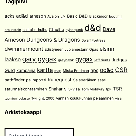
Tagipilvi
acks
ad&d
arneson
Basic D&D
Avalon
Blackmoor
boot hill
b/x
d&d
Dave
Cthulhu
call of cthulhu
cyberpunk
braunstein
Arneson
Dungeons & Dragons
Dwarf Fortress
dwimmermount
elsirin
Edistyneen Luolamestarin Opas
gary gygax
gygax
laakso
Judges
greyhawk
jeff rients
OSR
od&d
kartta
Guild
npc
kampanja
Miska Fredman
map
Runequest
pathfinder
peliraportti
Salaperäinen saari
TSR
Shahar
satunnaiskohtaaminen
SIIS-visa
Tom Moldvay
tpk
Vanhan koulukunnan pelaaminen
Twilight: 2000
visa
tuomion luolasto
Arkistokaappi
Arkistokaappi