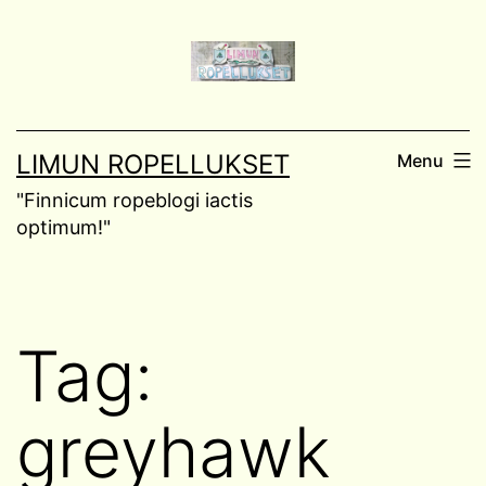
Skip
to
content
LIMUN ROPELLUKSET
Menu
"Finnicum ropeblogi iactis
optimum!"
Tag:
greyhawk