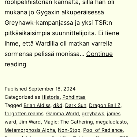
roolipelihistorian kannalta, sillä hän oli
mukana jo Gygaxin alkuperäisessä
Greyhawk-kampanjassa ja yksi TSR:n
pitkäaikaisimpia suunnittelijoita. Ei liene
ihme, että Wardilla oli matkan varrella
sormensa pelissä monissa…
Continue
RIP
reading
Jim
Ward
Published
September 18, 2024
Categorized as
Historia
,
Pohdintaa
Tagged
Brian Aldiss
,
d&d
,
Dark Sun
,
Dragon Ball Z
,
forgotten realms
,
Gamma World
,
greyhawk
,
james
ward
,
Jim Ward
,
Magic: The Gathering
,
megaluolasto
,
Metamorphosis Alpha
,
Non-Stop
,
Pool of Radiance
,