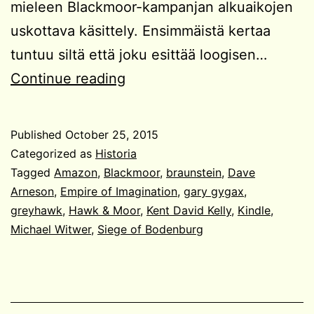
mieleen Blackmoor-kampanjan alkuaikojen
uskottava käsittely. Ensimmäistä kertaa
tuntuu siltä että joku esittää loogisen…
Hawk
Continue reading
&
Moor
Published
October 25, 2015
Categorized as
Historia
Tagged
Amazon
,
Blackmoor
,
braunstein
,
Dave
Arneson
,
Empire of Imagination
,
gary gygax
,
greyhawk
,
Hawk & Moor
,
Kent David Kelly
,
Kindle
,
Michael Witwer
,
Siege of Bodenburg