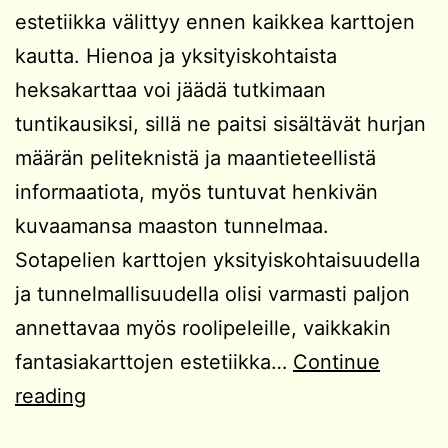
estetiikka välittyy ennen kaikkea karttojen
kautta. Hienoa ja yksityiskohtaista
heksakarttaa voi jäädä tutkimaan
tuntikausiksi, sillä ne paitsi sisältävät hurjan
määrän peliteknistä ja maantieteellistä
informaatiota, myös tuntuvat henkivän
kuvaamansa maaston tunnelmaa.
Sotapelien karttojen yksityiskohtaisuudella
ja tunnelmallisuudella olisi varmasti paljon
annettavaa myös roolipeleille, vaikkakin
fantasiakarttojen estetiikka…
Continue
Hienoimmat
reading
heksakartat