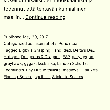
kokeillut taikalistojen muokkaamista ja
todennut että tehtävän kunniallinen
Kohti
maaliin…
Continue reading
keskiaikaista
taikuutta?
Published
May 29, 2017
Categorized as
inspiraatiota
,
Pohdintaa
Tagged
Bigby's Grasping Hand
,
d&d
,
Delta's D&D
Hotspot
,
Dungeons & Dragons
,
ESP
,
gary gygax
,
greyhawk
,
gygax
,
keskiaika
,
Landon Schurtz
,
Leomund's Tiny Hut
,
loitsulista
,
medieval
,
Otiluke's
Flaming Sphere
,
spell list
,
Sticks to Snakes