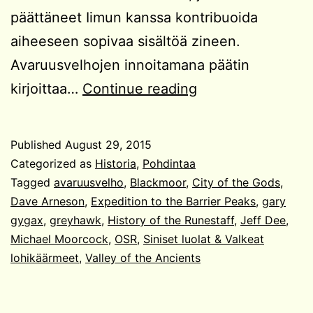
päättäneet Iimun kanssa kontribuoida
aiheeseen sopivaa sisältöä zineen.
Avaruusvelhojen innoitamana päätin
Fantasia
kirjoittaa…
Continue reading
+
scifi
Published
August 29, 2015
=
Categorized as
Historia
,
Pohdintaa
win
Tagged
avaruusvelho
,
Blackmoor
,
City of the Gods
,
Dave Arneson
,
Expedition to the Barrier Peaks
,
gary
gygax
,
greyhawk
,
History of the Runestaff
,
Jeff Dee
,
Michael Moorcock
,
OSR
,
Siniset luolat & Valkeat
lohikäärmeet
,
Valley of the Ancients