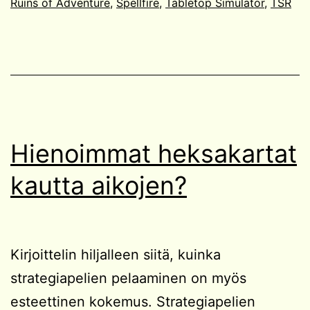
Ruins of Adventure
,
Spellfire
,
Tabletop Simulator
,
TSR
Hienoimmat heksakartat
kautta aikojen?
Kirjoittelin hiljalleen siitä, kuinka
strategiapelien pelaaminen on myös
esteettinen kokemus. Strategiapelien