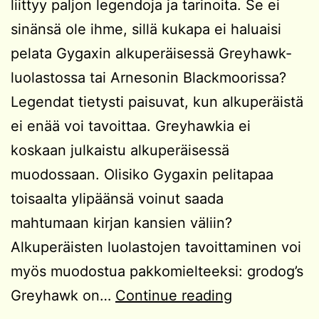
liittyy paljon legendoja ja tarinoita. Se ei
sinänsä ole ihme, sillä kukapa ei haluaisi
pelata Gygaxin alkuperäisessä Greyhawk-
luolastossa tai Arnesonin Blackmoorissa?
Legendat tietysti paisuvat, kun alkuperäistä
ei enää voi tavoittaa. Greyhawkia ei
koskaan julkaistu alkuperäisessä
muodossaan. Olisiko Gygaxin pelitapaa
toisaalta ylipäänsä voinut saada
mahtumaan kirjan kansien väliin?
Alkuperäisten luolastojen tavoittaminen voi
myös muodostua pakkomielteeksi: grodog’s
Hobby
Greyhawk on…
Continue reading
Shop