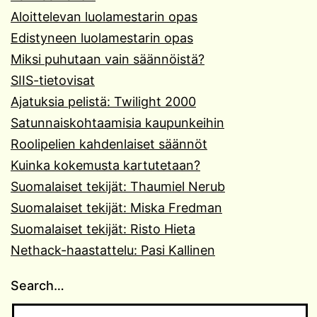
Aloittelevan luolamestarin opas
Edistyneen luolamestarin opas
Miksi puhutaan vain säännöistä?
SIIS-tietovisat
Ajatuksia pelistä: Twilight 2000
Satunnaiskohtaamisia kaupunkeihin
Roolipelien kahdenlaiset säännöt
Kuinka kokemusta kartutetaan?
Suomalaiset tekijät: Thaumiel Nerub
Suomalaiset tekijät: Miska Fredman
Suomalaiset tekijät: Risto Hieta
Nethack-haastattelu: Pasi Kallinen
Search…