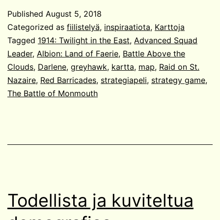
kautta
Published
August 5, 2018
aikojen?
Categorized as
fiilistelyä
,
inspiraatiota
,
Karttoja
Tagged
1914: Twilight in the East
,
Advanced Squad
Leader
,
Albion: Land of Faerie
,
Battle Above the
Clouds
,
Darlene
,
greyhawk
,
kartta
,
map
,
Raid on St.
Nazaire
,
Red Barricades
,
strategiapeli
,
strategy game
,
The Battle of Monmouth
Todellista ja kuviteltua