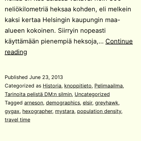
neliökilometriä heksaa kohden, eli melkein
kaksi kertaa Helsingin kaupungin maa-
alueen kokoinen. Siirryin nopeasti
käyttämään pienempiä heksoja,…
Continue
Erämaan
reading
demografiaa
Published
June 23, 2013
Categorized as
Historia
,
knoppitieto
,
Pelimaailma
,
Tarinoita pelistä DM:n silmin
,
Uncategorized
Tagged
arneson
,
demographics
,
elsir
,
greyhawk
,
gygax
,
hexographer
,
mystara
,
population density
,
travel time