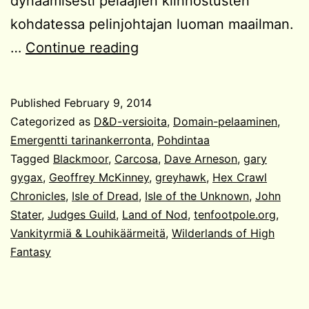
dynaamisesti pelaajien kiinnostusten
kohdatessa pelinjohtajan luoman maailman.
Heksaryöminnän
…
Continue reading
anatomiaa
Published
February 9, 2014
Categorized as
D&D-versioita
,
Domain-pelaaminen
,
Emergentti tarinankerronta
,
Pohdintaa
Tagged
Blackmoor
,
Carcosa
,
Dave Arneson
,
gary
gygax
,
Geoffrey McKinney
,
greyhawk
,
Hex Crawl
Chronicles
,
Isle of Dread
,
Isle of the Unknown
,
John
Stater
,
Judges Guild
,
Land of Nod
,
tenfootpole.org
,
Vankityrmiä & Louhikäärmeitä
,
Wilderlands of High
Fantasy