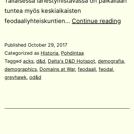
Tällaisessa lähestymistavassa on paikallaan
tuntea myös keskiaikaisten
Todel
feodaaliyhteiskuntien…
Continue reading
ja
kuvi
Published
October 29, 2017
demo
Categorized as
Historia
,
Pohdintaa
Tagged
acks
,
d&d
,
Delta's D&D Hotspot
,
demografia
,
demographics
,
Domains at War
,
feodaali
,
feodal
,
greyhawk
,
od&d