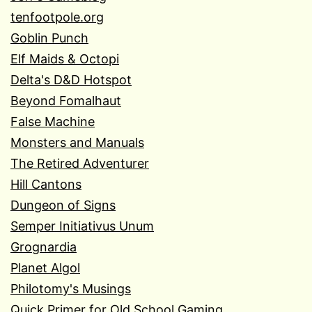
tenfootpole.org
Goblin Punch
Elf Maids & Octopi
Delta's D&D Hotspot
Beyond Fomalhaut
False Machine
Monsters and Manuals
The Retired Adventurer
Hill Cantons
Dungeon of Signs
Semper Initiativus Unum
Grognardia
Planet Algol
Philotomy's Musings
Quick Primer for Old School Gaming