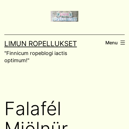
Skip
to
content
LIMUN ROPELLUKSET
Menu
"Finnicum ropeblogi iactis
optimum!"
Falafél
Mjölnür