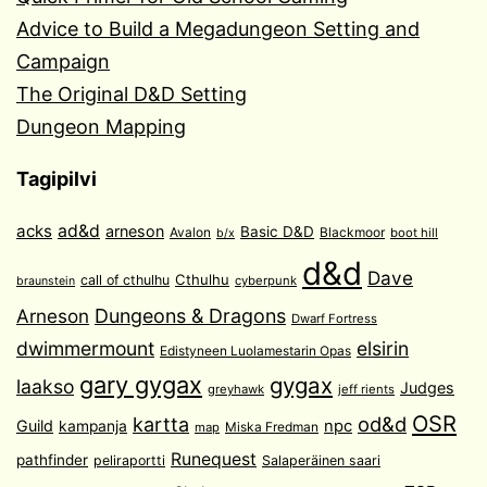
Advice to Build a Megadungeon Setting and
Campaign
The Original D&D Setting
Dungeon Mapping
Tagipilvi
acks
ad&d
arneson
Basic D&D
Avalon
Blackmoor
boot hill
b/x
d&d
Dave
Cthulhu
call of cthulhu
cyberpunk
braunstein
Arneson
Dungeons & Dragons
Dwarf Fortress
dwimmermount
elsirin
Edistyneen Luolamestarin Opas
gary gygax
gygax
laakso
Judges
greyhawk
jeff rients
OSR
od&d
kartta
Guild
npc
kampanja
Miska Fredman
map
Runequest
pathfinder
peliraportti
Salaperäinen saari