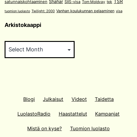
TSR
Shahar
satunnaiskohtaaminen
SIIS-visa
Tom Moldvay
tpk
Vanhan koulukunnan pelaaminen
Twilight: 2000
visa
tuomion luolasto
Arkistokaappi
Arkistokaappi
Blogi
Julkaisut
Videot
Taidetta
LuolastoRadio
Haastattelut
Kampanjat
Mistä on kyse?
Tuomion luolasto