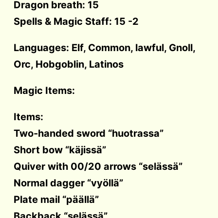
Dragon breath: 15
Spells & Magic Staff: 15 -2
Languages: Elf, Common, lawful, Gnoll,
Orc, Hobgoblin, Latinos
Magic Items:
Items:
Two-handed sword “huotrassa”
Short bow “käjissä”
Quiver with 00/20 arrows “selässä”
Normal dagger “vyöllä”
Plate mail “päällä”
Backback “selässä”