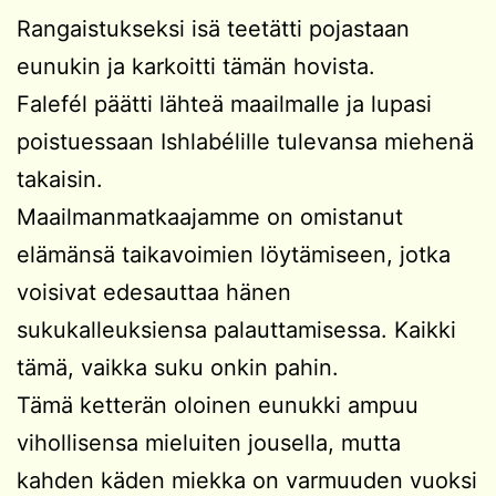
Rangaistukseksi isä teetätti pojastaan
eunukin ja karkoitti tämän hovista.
Falefél päätti lähteä maailmalle ja lupasi
poistuessaan Ishlabélille tulevansa miehenä
takaisin.
Maailmanmatkaajamme on omistanut
elämänsä taikavoimien löytämiseen, jotka
voisivat edesauttaa hänen
sukukalleuksiensa palauttamisessa. Kaikki
tämä, vaikka suku onkin pahin.
Tämä ketterän oloinen eunukki ampuu
vihollisensa mieluiten jousella, mutta
kahden käden miekka on varmuuden vuoksi