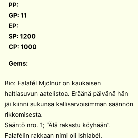
PP:
GP: 11
EP:
SP: 1200
CP: 1000
Gems:
Bio: Falafél Mjölnür on kaukaisen
haltiasuvun aatelistoa. Eräänä päivänä hän
jäi kiinni sukunsa kallisarvoisimman säännön
rikkomisesta.
Sääntö nro. 1; “Älä rakastu köyhään”.
Falafélin rakkaan nimi oli Ishlabél.