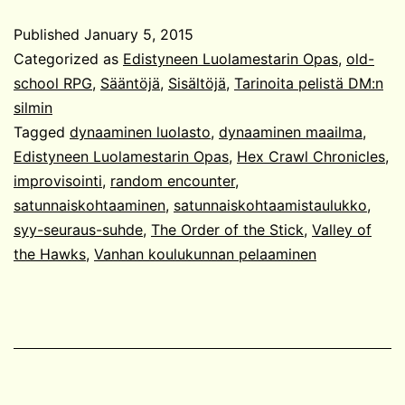
Opas:
Published
January 5, 2015
Jatkuva
Categorized as
Edistyneen Luolamestarin Opas
,
old-
kampanja
school RPG
,
Sääntöjä
,
Sisältöjä
,
Tarinoita pelistä DM:n
silmin
5/5
Tagged
dynaaminen luolasto
,
dynaaminen maailma
,
Edistyneen Luolamestarin Opas
,
Hex Crawl Chronicles
,
improvisointi
,
random encounter
,
satunnaiskohtaaminen
,
satunnaiskohtaamistaulukko
,
syy-seuraus-suhde
,
The Order of the Stick
,
Valley of
the Hawks
,
Vanhan koulukunnan pelaaminen