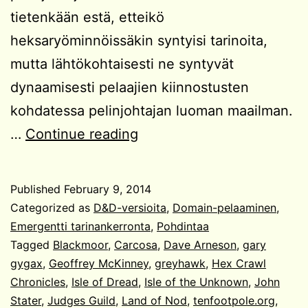
tietenkään estä, etteikö
heksaryöminnöissäkin syntyisi tarinoita,
mutta lähtökohtaisesti ne syntyvät
dynaamisesti pelaajien kiinnostusten
kohdatessa pelinjohtajan luoman maailman.
Heksaryöminnän
…
Continue reading
anatomiaa
Published
February 9, 2014
Categorized as
D&D-versioita
,
Domain-pelaaminen
,
Emergentti tarinankerronta
,
Pohdintaa
Tagged
Blackmoor
,
Carcosa
,
Dave Arneson
,
gary
gygax
,
Geoffrey McKinney
,
greyhawk
,
Hex Crawl
Chronicles
,
Isle of Dread
,
Isle of the Unknown
,
John
Stater
,
Judges Guild
,
Land of Nod
,
tenfootpole.org
,