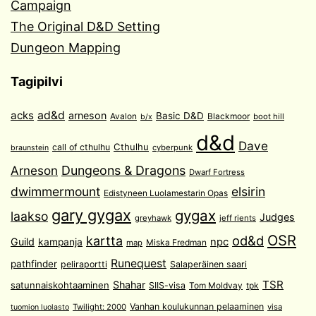
Campaign
The Original D&D Setting
Dungeon Mapping
Tagipilvi
acks
ad&d
arneson
Basic D&D
Avalon
Blackmoor
boot hill
b/x
d&d
Dave
Cthulhu
call of cthulhu
cyberpunk
braunstein
Arneson
Dungeons & Dragons
Dwarf Fortress
dwimmermount
elsirin
Edistyneen Luolamestarin Opas
gary gygax
gygax
laakso
Judges
greyhawk
jeff rients
OSR
od&d
kartta
Guild
npc
kampanja
Miska Fredman
map
Runequest
pathfinder
peliraportti
Salaperäinen saari
TSR
Shahar
satunnaiskohtaaminen
SIIS-visa
Tom Moldvay
tpk
Vanhan koulukunnan pelaaminen
Twilight: 2000
visa
tuomion luolasto