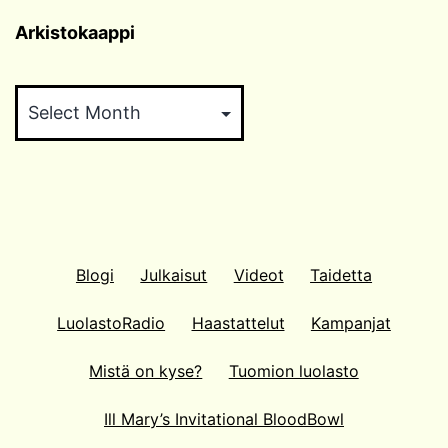
Arkistokaappi
Arkistokaappi
Blogi
Julkaisut
Videot
Taidetta
LuolastoRadio
Haastattelut
Kampanjat
Mistä on kyse?
Tuomion luolasto
Ill Mary’s Invitational BloodBowl