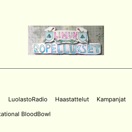
a
LuolastoRadio
Haastattelut
Kampanjat
vitational BloodBowl