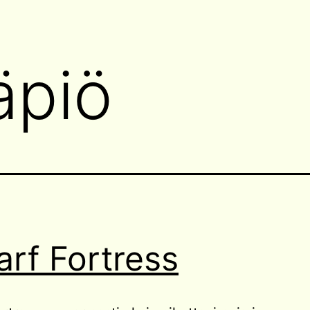
äpiö
rf Fortress