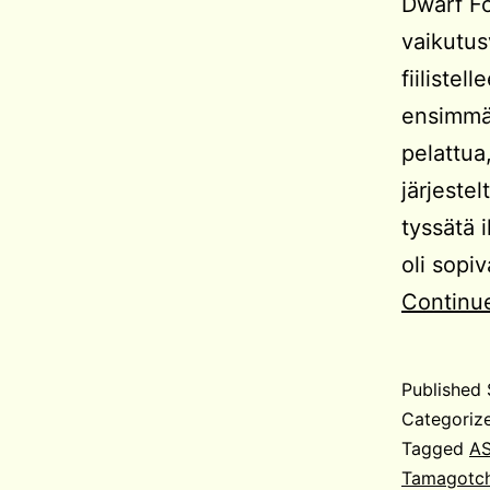
Dwarf Fo
vaikutus
fiiliste
ensimmäi
pelattua
järjeste
tyssätä 
oli sopi
Continu
Published
Categoriz
Tagged
AS
Tamagotch