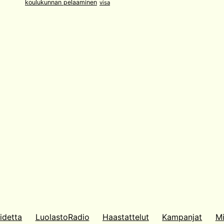
koulukunnan pelaaminen
visa
idetta
LuolastoRadio
Haastattelut
Kampanjat
Mi