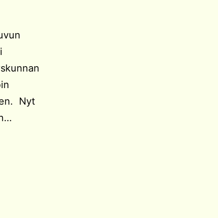
luvun
i
dyskunnan
oin
een. Nyt
on…