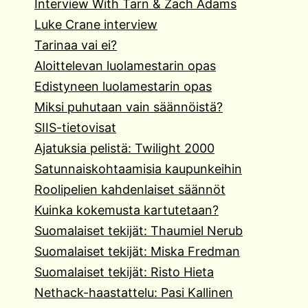
Interview With Tarn & Zach Adams
Luke Crane interview
Tarinaa vai ei?
Aloittelevan luolamestarin opas
Edistyneen luolamestarin opas
Miksi puhutaan vain säännöistä?
SIIS-tietovisat
Ajatuksia pelistä: Twilight 2000
Satunnaiskohtaamisia kaupunkeihin
Roolipelien kahdenlaiset säännöt
Kuinka kokemusta kartutetaan?
Suomalaiset tekijät: Thaumiel Nerub
Suomalaiset tekijät: Miska Fredman
Suomalaiset tekijät: Risto Hieta
Nethack-haastattelu: Pasi Kallinen