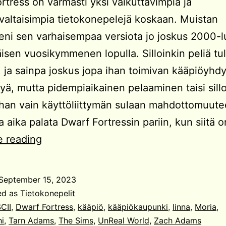
rtress on varmasti yksi vaikuttavimpia ja
valtaisimpia tietokonepelejä koskaan. Muistan
lleeni sen varhaisempaa versiota jo joskus 2000-
sen vuosikymmenen lopulla. Silloinkin peliä tul
, ja sainpa joskus jopa ihan toimivan kääpiöyh
ltyä, mutta pidempiaikainen pelaaminen taisi sill
ihan vain käyttöliittymän sulaan mahdottomuut
va aika palata Dwarf Fortressin pariin, kun siitä 
Dwarf
e reading
Fortress
September 15, 2023
ed as
Tietokonepelit
CII
,
Dwarf Fortress
,
kääpiö
,
kääpiökaupunki
,
linna
,
Moria
,
i
,
Tarn Adams
,
The Sims
,
UnReal World
,
Zach Adams