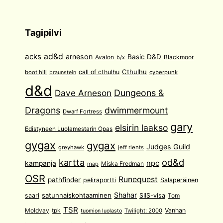
Tagipilvi
acks
ad&d
arneson
Basic D&D
Avalon
Blackmoor
b/x
Cthulhu
call of cthulhu
boot hill
cyberpunk
braunstein
d&d
Dave Arneson
Dungeons &
Dragons
dwimmermount
Dwarf Fortress
gary
elsirin laakso
Edistyneen Luolamestarin Opas
gygax
gygax
Judges Guild
greyhawk
jeff rients
od&d
kartta
npc
kampanja
Miska Fredman
map
OSR
Runequest
pathfinder
peliraportti
Salaperäinen
Shahar
satunnaiskohtaaminen
saari
SIIS-visa
Tom
TSR
Moldvay
tpk
Vanhan
Twilight: 2000
tuomion luolasto