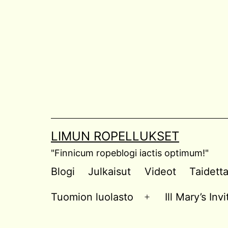
Skip
to
content
LIMUN ROPELLUKSET
"Finnicum ropeblogi iactis optimum!"
Blogi
Julkaisut
Videot
Taidett
Tuomion luolasto
Ill Mary’s In
Open
menu