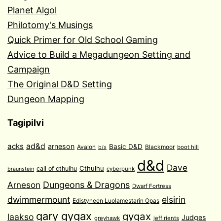
Planet Algol
Philotomy's Musings
Quick Primer for Old School Gaming
Advice to Build a Megadungeon Setting and
Campaign
The Original D&D Setting
Dungeon Mapping
Tagipilvi
acks
ad&d
arneson
Basic D&D
Avalon
Blackmoor
boot hill
b/x
d&d
Dave
Cthulhu
call of cthulhu
cyberpunk
braunstein
Arneson
Dungeons & Dragons
Dwarf Fortress
dwimmermount
elsirin
Edistyneen Luolamestarin Opas
gary gygax
gygax
laakso
Judges
greyhawk
jeff rients