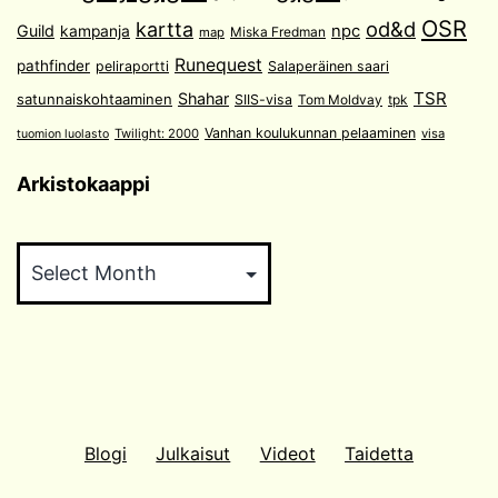
OSR
od&d
kartta
Guild
npc
kampanja
Miska Fredman
map
Runequest
pathfinder
peliraportti
Salaperäinen saari
TSR
Shahar
satunnaiskohtaaminen
SIIS-visa
Tom Moldvay
tpk
Vanhan koulukunnan pelaaminen
Twilight: 2000
visa
tuomion luolasto
Arkistokaappi
Arkistokaappi
Blogi
Julkaisut
Videot
Taidetta