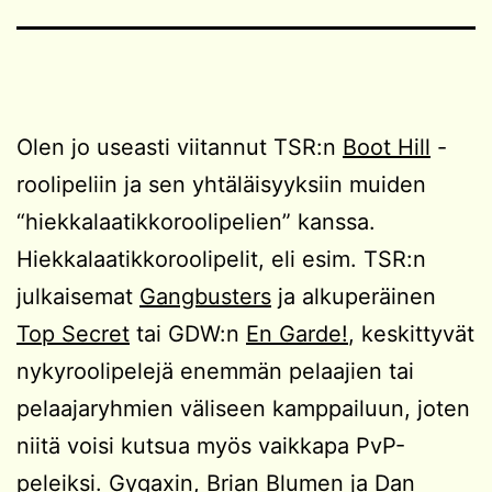
Olen jo useasti viitannut TSR:n
Boot Hill
-
roolipeliin ja sen yhtäläisyyksiin muiden
“hiekkalaatikkoroolipelien” kanssa.
Hiekkalaatikkoroolipelit, eli esim. TSR:n
julkaisemat
Gangbusters
ja alkuperäinen
Top Secret
tai GDW:n
En Garde!
, keskittyvät
nykyroolipelejä enemmän pelaajien tai
pelaajaryhmien väliseen kamppailuun, joten
niitä voisi kutsua myös vaikkapa PvP-
peleiksi. Gygaxin, Brian Blumen ja Dan