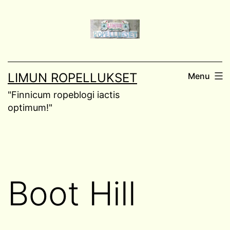
Skip
to
content
LIMUN ROPELLUKSET
Menu
"Finnicum ropeblogi iactis
optimum!"
Boot Hill