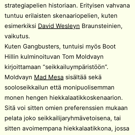
strategiapelien historiaan. Erityisen vahvana
tuntuu erilaisten skenaariopelien, kuten
esimerkiksi
David Wesleyn
Braunsteinien,
vaikutus.
Kuten Gangbusters, tuntuisi myös Boot
Hillin kulminoituvan Tom Moldvayn
kirjoittamaan “seikkailuympäristöön”.
Moldvayn
Mad Mesa
sisältää sekä
sooloseikkailun että monipuolisemman
monen hengen hiekkalaatikkoskenaarion.
Sitä voi sitten omien preferenssien mukaan
pelata joko seikkailijaryhmävetoisena, tai
sitten avoimempana hiekkalaatikkona, jossa