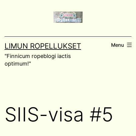
Skip
to
content
LIMUN ROPELLUKSET
Menu
"Finnicum ropeblogi iactis
optimum!"
SIIS-visa #5