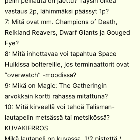
pelin pelilauta on jaettu? Täysin oikea
vastaus 2p, lähimmäksi päässyt 1p?
7: Mitä ovat mm. Champions of Death,
Reikland Reavers, Dwarf Giants ja Gouged
Eye?
8: Mitä inhottavaa voi tapahtua Space
Hulkissa boltereille, jos terminaattorit ovat
“overwatch” -moodissa?
9: Mikä on Magic: The Gatheringin
arvokkain kortti rahassa mitattuna?
10: Mitä kirveellä voi tehdä Talisman-
lautapelin metsässä tai metsikössä?
KUVAKIERROS
Mikä lautapeli on kuvassa. 1/2 pistettä /