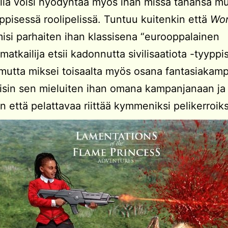
lia voisi hyödyntää myös ihan missä tahansa m
pisessä roolipelissä. Tuntuu kuitenkin että
Wor
isi parhaiten ihan klassisena “eurooppalainen
matkailija etsii kadonnutta sivilisaatiota -tyyppi
 mutta miksei toisaalta myös osana fantasiakam
aisin sen mieluiten ihan omana kampanjanaan ja
in että pelattavaa riittää kymmeniksi pelikerroiks