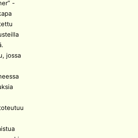
ner” -
kkapa
tettu
steilla
ä.
, jossa
neessa
uksia
n
 toteutuu
aistua