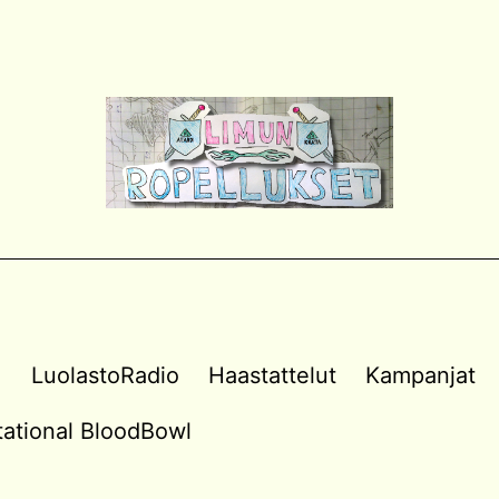
a
LuolastoRadio
Haastattelut
Kampanjat
vitational BloodBowl