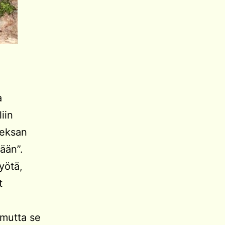
a
iin
heksan
ään”.
yötä,
t
 mutta se