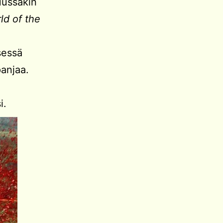
uussakin
ld of the
sessä
panjaa.
i.