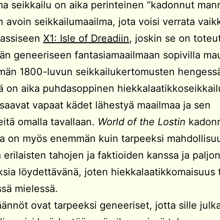
ama seikkailu on aika perinteinen “kadonnut man
 avoin seikkailumaailma, jota voisi verrata vai
lassiseen
X1: Isle of Dreadiin
, joskin se on toteu
 geneeriseen fantasiamaailmaan sopivilla mau
män 1800-luvun seikkailukertomusten hengess
 on aika puhdasoppinen hiekkalaatikkoseikkailu
 saavat vapaat kädet lähestyä maailmaa ja sen
itä omalla tavallaan.
World of the Lostin
kadon
sa on myös enemmän kuin tarpeeksi mahdollisu
a erilaisten tahojen ja faktioiden kanssa ja paljo
ksia löydettävänä, joten hiekkalaatikkomaisuus
sä mielessä.
ännöt ovat tarpeeksi geneeriset, jotta sille julk