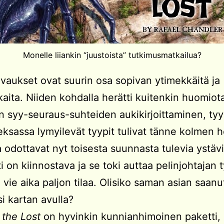
Monelle liiankin “juustoista” tutkimusmatkailua?
aukset ovat suurin osa sopivan ytimekkäitä ja
kaita. Niiden kohdalla herätti kuitenkin huomiot
n syy-seuraus-suhteiden aukikirjoittaminen, tyyl
eksassa lymyilevät tyypit tulivat tänne kolmen 
a odottavat nyt toisesta suunnasta tulevia ystävi
i on kiinnostava ja se toki auttaa pelinjohtajan t
 vie aika paljon tilaa. Olisiko saman asian saanu
si kartan avulla?
 the Lost
on hyvinkin kunnianhimoinen paketti,