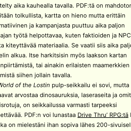
stelty aika kauhealla tavalla. PDF:tä on mahdoto
tään tolkullista, kartta on hieno mutta erittäin
matiivinen ja kampanjasta puuttuu aika paljon
tajan työtä helpottavaa, kuten faktioiden ja NPC
ta kiteyttävää materiaalia. Se vaatii siis aika pal
lin alkua. Itse harkitsisin myös laakson kartan
npiirtämistä, tai ainakin erilaisten maamerkkien
istä siihen jollain tavalla.
World of the Lostin
pulp-seikkailu ei sovi, mutta n
aavat arvostaa dinosauruksia, laseraseita ja omit
srotuja, on seikkailussa varmasti tarpeeksi
ettävää. PDF:n voi lunastaa
Drive Thru’ RPG:tä
oka on mielestäni ihan sopiva lähes 200-sivuisel