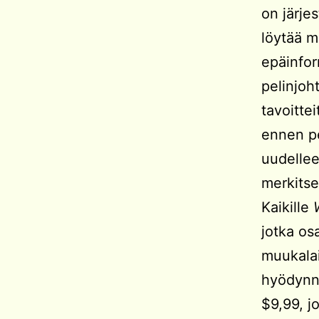
on järje
löytää mi
epäinfor
pelinjoh
tavoittei
ennen pe
uudellee
merkitsem
Kaikille
jotka os
muukalai
hyödynn
$9,99, j