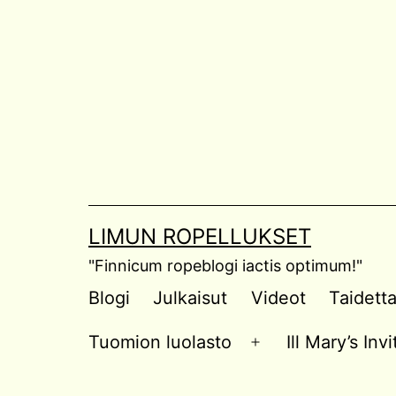
Skip
to
content
LIMUN ROPELLUKSET
"Finnicum ropeblogi iactis optimum!"
Blogi
Julkaisut
Videot
Taidett
Tuomion luolasto
Ill Mary’s In
Open
menu