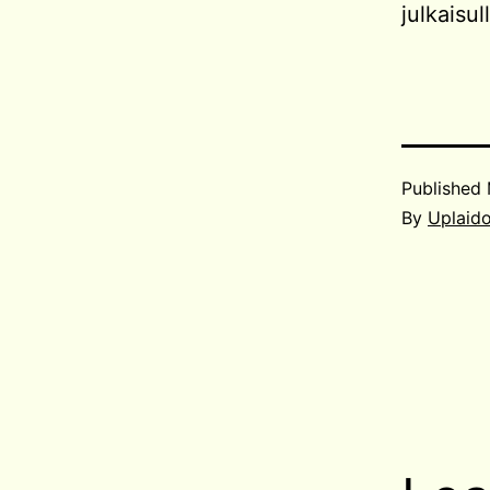
julkaisul
Published
By
Uplaid