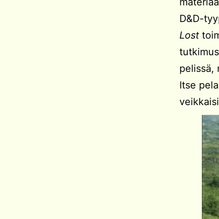
materiaa
D&D-tyyp
Lost
toim
tutkimus
pelissä,
Itse pel
veikkais