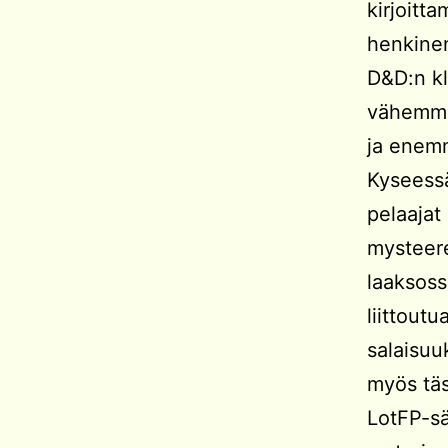
kirjoitt
henkinen
D&D:n k
vähemmän
ja enem
Kyseessä
pelaajat
mysteere
laaksos
liittoutu
salaisuu
myös täs
LotFP-sä