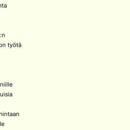
nta
:n
jon työtä
iille
uisia
hintaan
le