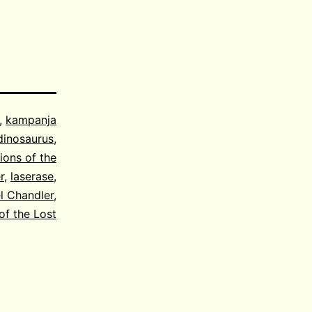
,
kampanja
dinosaurus
,
ions of the
r
,
laserase
,
l Chandler
,
of the Lost