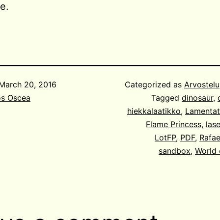
le.
March 20, 2016
Categorized as
Arvostelu
os Oscea
Tagged
dinosaur
,
hiekkalaatikko
,
Lamentat
Flame Princess
,
lase
LotFP
,
PDF
,
Rafae
sandbox
,
World 