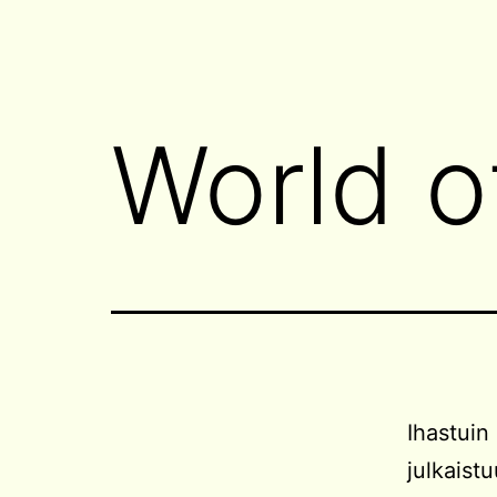
World o
Ihastuin
julkaist