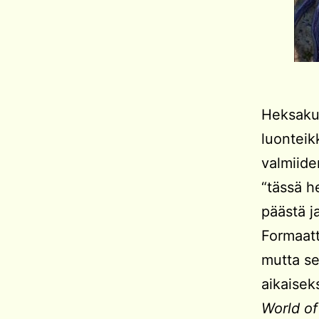
Heksakuv
luonteik
valmiide
“tässä h
päästä j
Formaatt
mutta se
aikaisek
World of