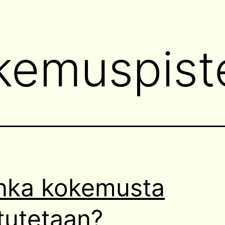
kemuspist
nka kokemusta
tutetaan?