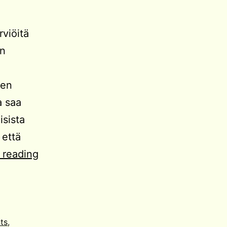
viöitä
en
den
a saa
isista
 että
Kuinka
 reading
kokemusta
kartutetaan?
nts
,