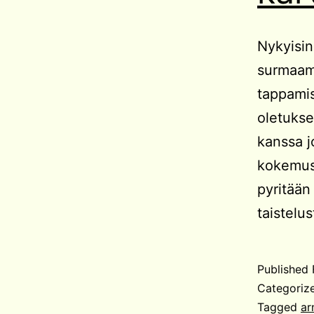
Nykyisin
surmaama
tappamis
oletukse
kanssa j
kokemust
pyritään
taistelu
Published
Categoriz
Tagged
ar