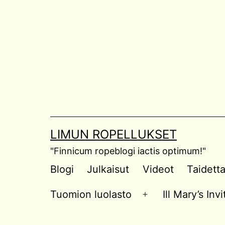
Skip
to
content
LIMUN ROPELLUKSET
"Finnicum ropeblogi iactis optimum!"
Blogi
Julkaisut
Videot
Taidett
Tuomion luolasto
Ill Mary’s In
Open
menu