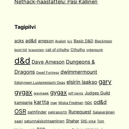
Nethack-haastattelu: Pasi Kallinen
Tagipilvi
acks
ad&d
arneson
Basic D&D
Avalon
Blackmoor
b/x
Cthulhu
call of cthulhu
boot hill
cyberpunk
braunstein
d&d
Dave Arneson
Dungeons &
Dragons
dwimmermount
Dwarf Fortress
gary
elsirin laakso
Edistyneen Luolamestarin Opas
gygax
gygax
Judges Guild
greyhawk
jeff rients
od&d
kartta
npc
kampanja
Miska Fredman
map
OSR
Runequest
pathfinder
peliraportti
Salaperäinen
Shahar
satunnaiskohtaaminen
saari
SIIS-visa
Tom