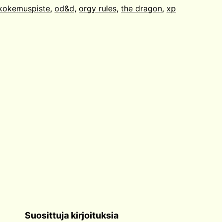
kokemuspiste
,
od&d
,
orgy rules
,
the dragon
,
xp
Suosittuja kirjoituksia