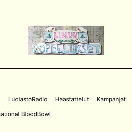
a
LuolastoRadio
Haastattelut
Kampanjat
vitational BloodBowl