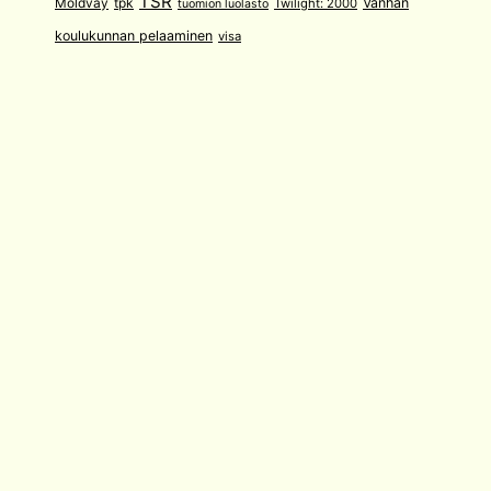
TSR
Moldvay
tpk
Vanhan
Twilight: 2000
tuomion luolasto
koulukunnan pelaaminen
visa