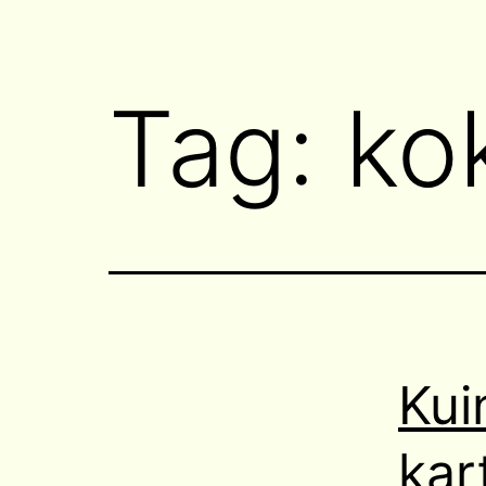
Tag:
ko
Kui
kar