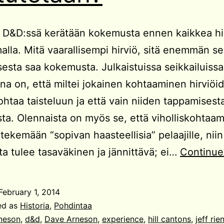
 D&D:ssä kerätään kokemusta ennen kaikkea hir
lla. Mitä vaarallisempi hirviö, sitä enemmän s
esta saa kokemusta. Julkaistuissa seikkailuissa
na on, että miltei jokainen kohtaaminen hirviöi
ohtaa taisteluun ja että vain niiden tappamisest
a. Olennaista on myös se, että viholliskohtaam
 tekemään “sopivan haasteellisia” pelaajille, niin
sta tulee tasaväkinen ja jännittävä; ei…
Continue
February 1, 2014
ed as
Historia
,
Pohdintaa
neson
,
d&d
,
Dave Arneson
,
experience
,
hill cantons
,
jeff rie