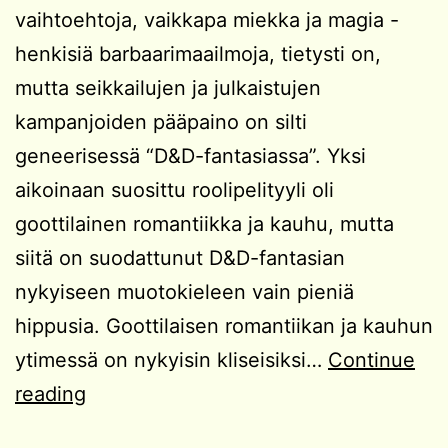
vaihtoehtoja, vaikkapa miekka ja magia -
henkisiä barbaarimaailmoja, tietysti on,
mutta seikkailujen ja julkaistujen
kampanjoiden pääpaino on silti
geneerisessä “D&D-fantasiassa”. Yksi
aikoinaan suosittu roolipelityyli oli
goottilainen romantiikka ja kauhu, mutta
siitä on suodattunut D&D-fantasian
nykyiseen muotokieleen vain pieniä
hippusia. Goottilaisen romantiikan ja kauhun
ytimessä on nykyisin kliseisiksi…
Continue
Kampanjaidea:
reading
Haamulinna