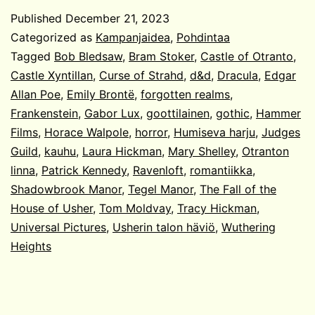
Published
December 21, 2023
Categorized as
Kampanjaidea
,
Pohdintaa
Tagged
Bob Bledsaw
,
Bram Stoker
,
Castle of Otranto
,
Castle Xyntillan
,
Curse of Strahd
,
d&d
,
Dracula
,
Edgar
Allan Poe
,
Emily Brontë
,
forgotten realms
,
Frankenstein
,
Gabor Lux
,
goottilainen
,
gothic
,
Hammer
Films
,
Horace Walpole
,
horror
,
Humiseva harju
,
Judges
Guild
,
kauhu
,
Laura Hickman
,
Mary Shelley
,
Otranton
linna
,
Patrick Kennedy
,
Ravenloft
,
romantiikka
,
Shadowbrook Manor
,
Tegel Manor
,
The Fall of the
House of Usher
,
Tom Moldvay
,
Tracy Hickman
,
Universal Pictures
,
Usherin talon häviö
,
Wuthering
Heights