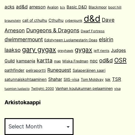
acks
ad&d
arneson
Basic D&D
Avalon
Blackmoor
boot hill
b/x
d&d
Dave
Cthulhu
call of cthulhu
cyberpunk
braunstein
Arneson
Dungeons & Dragons
Dwarf Fortress
dwimmermount
elsirin
Edistyneen Luolamestarin Opas
gary gygax
gygax
laakso
Judges
greyhawk
jeff rients
OSR
od&d
kartta
Guild
npc
kampanja
Miska Fredman
map
Runequest
pathfinder
peliraportti
Salaperäinen saari
TSR
Shahar
satunnaiskohtaaminen
SIIS-visa
Tom Moldvay
tpk
Vanhan koulukunnan pelaaminen
Twilight: 2000
visa
tuomion luolasto
Arkistokaappi
Arkistokaappi