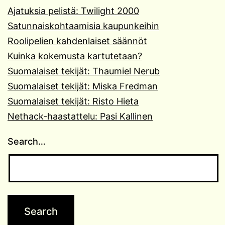
Ajatuksia pelistä: Twilight 2000
Satunnaiskohtaamisia kaupunkeihin
Roolipelien kahdenlaiset säännöt
Kuinka kokemusta kartutetaan?
Suomalaiset tekijät: Thaumiel Nerub
Suomalaiset tekijät: Miska Fredman
Suomalaiset tekijät: Risto Hieta
Nethack-haastattelu: Pasi Kallinen
Search…