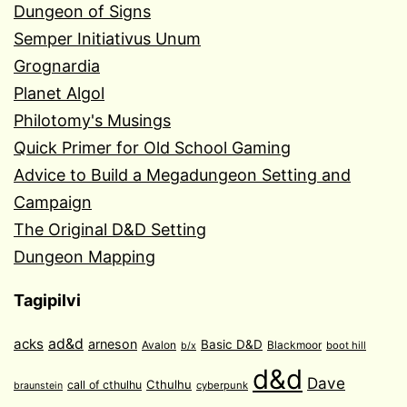
Dungeon of Signs
Semper Initiativus Unum
Grognardia
Planet Algol
Philotomy's Musings
Quick Primer for Old School Gaming
Advice to Build a Megadungeon Setting and
Campaign
The Original D&D Setting
Dungeon Mapping
Tagipilvi
acks
ad&d
arneson
Basic D&D
Avalon
Blackmoor
boot hill
b/x
d&d
Dave
Cthulhu
call of cthulhu
cyberpunk
braunstein