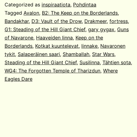
Categorized as
inspiraatiota
,
Pohdintaa
Tagged
Avalon
,
B2: The Keep on the Borderlands
,
Bandakhar
,
D3: Vault of the Drow
,
Drakmeer
,
fortress
,
G1: Steading of the Hill Giant Chief
,
gary gygax
,
Guns
of Navarone
,
Haaveiden linna
,
Keep on the
Borderlands
,
Kotkat kuuntelevat
,
linnake
,
Navaronen
tykit
,
Salaperäinen saari
,
Shamballah
,
Star Wars
,
Steading of the Hill Giant Chief
,
Susilinna
,
Tähtien sota
,
WG4: The Forgotten Temple of Tharizdun
,
Where
Eagles Dare