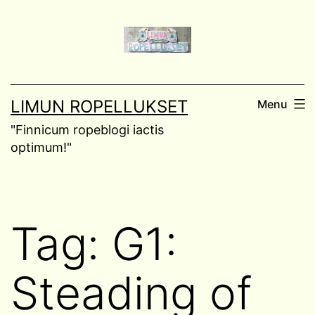
Skip
to
content
LIMUN ROPELLUKSET
Menu
"Finnicum ropeblogi iactis
optimum!"
Tag:
G1:
Steading of