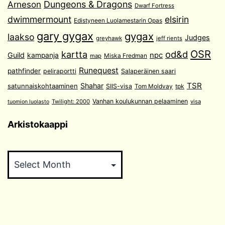
Arneson
Dungeons & Dragons
Dwarf Fortress
dwimmermount
elsirin
Edistyneen Luolamestarin Opas
gary gygax
gygax
laakso
Judges
greyhawk
jeff rients
OSR
od&d
kartta
Guild
npc
kampanja
Miska Fredman
map
Runequest
pathfinder
peliraportti
Salaperäinen saari
TSR
Shahar
satunnaiskohtaaminen
SIIS-visa
Tom Moldvay
tpk
Vanhan koulukunnan pelaaminen
Twilight: 2000
visa
tuomion luolasto
Arkistokaappi
Arkistokaappi