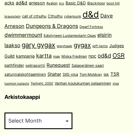
acks
ad&d
arneson
Basic D&D
Avalon
Blackmoor
boot hill
b/x
d&d
Dave
Cthulhu
call of cthulhu
cyberpunk
braunstein
Arneson
Dungeons & Dragons
Dwarf Fortress
dwimmermount
elsirin
Edistyneen Luolamestarin Opas
gary gygax
gygax
laakso
Judges
greyhawk
jeff rients
OSR
od&d
kartta
Guild
npc
kampanja
Miska Fredman
map
Runequest
pathfinder
peliraportti
Salaperäinen saari
TSR
Shahar
satunnaiskohtaaminen
SIIS-visa
Tom Moldvay
tpk
Vanhan koulukunnan pelaaminen
Twilight: 2000
visa
tuomion luolasto
Arkistokaappi
Arkistokaappi