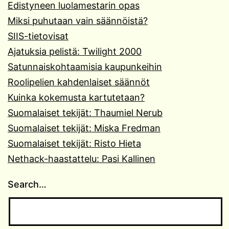
Edistyneen luolamestarin opas
Miksi puhutaan vain säännöistä?
SIIS-tietovisat
Ajatuksia pelistä: Twilight 2000
Satunnaiskohtaamisia kaupunkeihin
Roolipelien kahdenlaiset säännöt
Kuinka kokemusta kartutetaan?
Suomalaiset tekijät: Thaumiel Nerub
Suomalaiset tekijät: Miska Fredman
Suomalaiset tekijät: Risto Hieta
Nethack-haastattelu: Pasi Kallinen
Search…