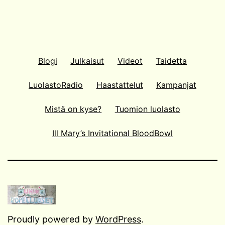
Blogi
Julkaisut
Videot
Taidetta
LuolastoRadio
Haastattelut
Kampanjat
Mistä on kyse?
Tuomion luolasto
Ill Mary’s Invitational BloodBowl
Proudly powered by
WordPress
.