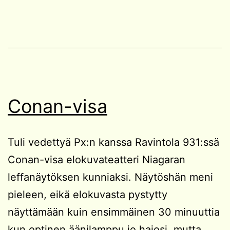
Conan-visa
Tuli vedettyä Px:n kanssa Ravintola 931:ssä
Conan-visa elokuvateatteri Niagaran
leffanäytöksen kunniaksi. Näytöshän meni
pieleen, eikä elokuvasta pystytty
näyttämään kuin ensimmäinen 30 minuuttia
kun optinen äänilamppu jo hajosi, mutta