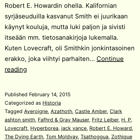
Robert E. Howardin ohella. Kalifornian
syrjäseuduilla kasvanut Smith ei juurikaan
käynyt kouluja, mutta luki paljon ja sivisti
itseään mm. tietosanakirjoja lukemalla.
Kuten Lovecraft, oli Smithkin jonkintasoinen
erakko, joka viihtyi parhaiten…
Continue
Clark
reading
Ashton
Smith
Published
February 14, 2015
ja
Categorized as
Historia
oudon
Tagged
Averoigne
,
Azathoth
,
Castle Amber
,
Clark
ashton smith
,
Fafhrd & Gray Mauser
,
Fritz Leiber
,
H. P.
viehätys
Lovecraft
,
Hyperborea
,
jack vance
,
Robert E. Howard
,
The Dying Earth
,
Tom Moldvay
,
Tsathoggua
,
Zothique