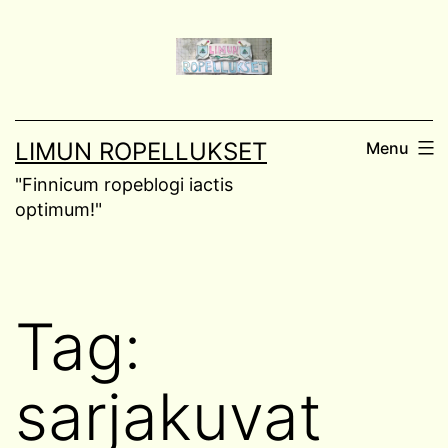
Skip
to
content
LIMUN ROPELLUKSET
Menu
"Finnicum ropeblogi iactis
optimum!"
Tag:
sarjakuvat