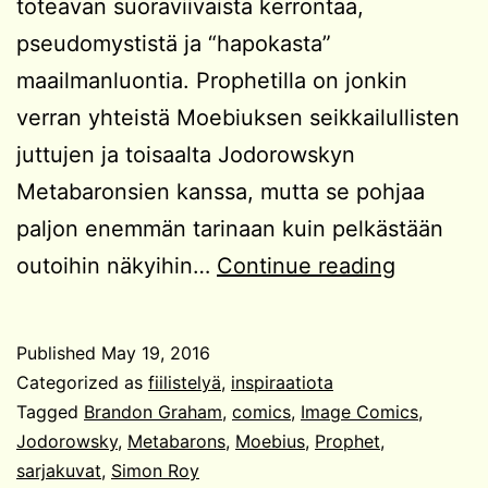
toteavan suoraviivaista kerrontaa,
pseudomystistä ja “hapokasta”
maailmanluontia. Prophetilla on jonkin
verran yhteistä Moebiuksen seikkailullisten
juttujen ja toisaalta Jodorowskyn
Metabaronsien kanssa, mutta se pohjaa
paljon enemmän tarinaan kuin pelkästään
Prophet
outoihin näkyihin…
Continue reading
Published
May 19, 2016
Categorized as
fiilistelyä
,
inspiraatiota
Tagged
Brandon Graham
,
comics
,
Image Comics
,
Jodorowsky
,
Metabarons
,
Moebius
,
Prophet
,
sarjakuvat
,
Simon Roy