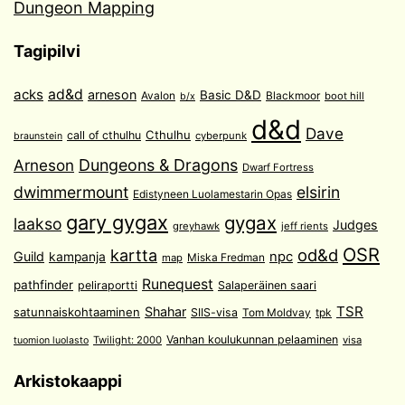
Dungeon Mapping
Tagipilvi
acks
ad&d
arneson
Basic D&D
Avalon
Blackmoor
boot hill
b/x
d&d
Dave
Cthulhu
call of cthulhu
cyberpunk
braunstein
Arneson
Dungeons & Dragons
Dwarf Fortress
dwimmermount
elsirin
Edistyneen Luolamestarin Opas
gary gygax
gygax
laakso
Judges
greyhawk
jeff rients
OSR
od&d
kartta
Guild
npc
kampanja
Miska Fredman
map
Runequest
pathfinder
peliraportti
Salaperäinen saari
TSR
Shahar
satunnaiskohtaaminen
SIIS-visa
Tom Moldvay
tpk
Vanhan koulukunnan pelaaminen
Twilight: 2000
visa
tuomion luolasto
Arkistokaappi