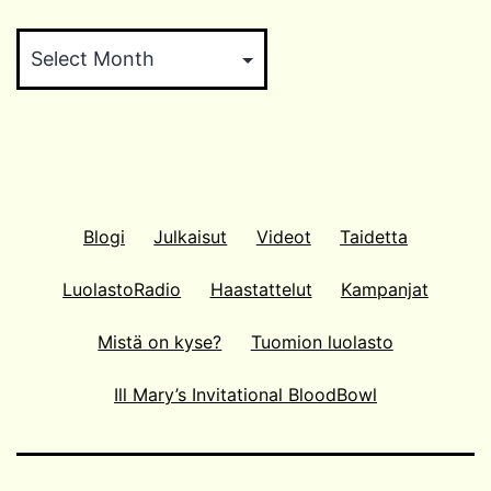
Arkistokaappi
Blogi
Julkaisut
Videot
Taidetta
LuolastoRadio
Haastattelut
Kampanjat
Mistä on kyse?
Tuomion luolasto
Ill Mary’s Invitational BloodBowl