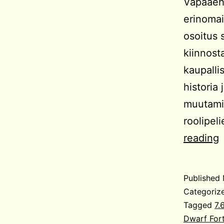
Vapaaeh
erinomai
osoitus s
kiinnosta
kaupalli
historia
muutamia
roolipel
reading
Published
P
Categoriz
Tagged
7.
Dwarf For