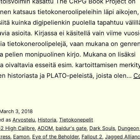
toisvoimin kasattu The CRPG Book Project on
nen katsaus tietokoneroolipeleihin läpi aikojen,
iitä kuinka digipelienkin puolella tapahtuu välill
via asioita. Kirjassa ei käsitellä vain viime vuos
sia tietokoneroolipelejä, vaan mukana on genren
 ja pelien monipuolinen kirjo. Mukana on lisäksi
 oivaltavia esseitä esim. kartoittamisen merkit
ien historiasta ja PLATO-peleistä, joista olen…
C
The
CRPG
Book
March 3, 2018
roject
ed as
Arvostelu
,
Historia
,
Tietokonepelit
62 High Calibre
,
ADOM
,
baldur's gate
,
Dark Souls
,
Dungeon 
tress
,
Eamon
,
Eye of the Beholder
,
Fallout 2
,
Jagged Allianc