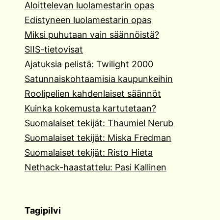
Aloittelevan luolamestarin opas
Edistyneen luolamestarin opas
Miksi puhutaan vain säännöistä?
SIIS-tietovisat
Ajatuksia pelistä: Twilight 2000
Satunnaiskohtaamisia kaupunkeihin
Roolipelien kahdenlaiset säännöt
Kuinka kokemusta kartutetaan?
Suomalaiset tekijät: Thaumiel Nerub
Suomalaiset tekijät: Miska Fredman
Suomalaiset tekijät: Risto Hieta
Nethack-haastattelu: Pasi Kallinen
Tagipilvi