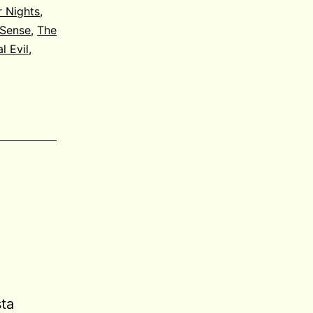
r Nights
,
 Sense
,
The
l Evil
,
sta