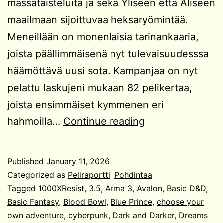
massataisteluita ja sekä Yliseen että Aliseen
maailmaan sijoittuvaa heksaryömintää.
Meneillään on monenlaisia tarinankaaria,
joista päällimmäisenä nyt tulevaisuudesssa
häämöttävä uusi sota. Kampanjaa on nyt
pelattu laskujeni mukaan 82 pelikertaa,
joista ensimmäiset kymmenen eri
Vuoden
hahmoilla…
Continue reading
2025
pelit
Published
January 11, 2026
Categorized as
Peliraportti
,
Pohdintaa
Tagged
1000XResist
,
3.5
,
Arma 3
,
Avalon
,
Basic D&D
,
Basic Fantasy
,
Blood Bowl
,
Blue Prince
,
choose your
own adventure
,
cyberpunk
,
Dark and Darker
,
Dreams