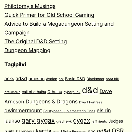
Philotomy's Musings
Quick Primer for Old School Gaming
Advice to Build a Megadungeon Setting and
Campaign
The Original D&D Setting
Dungeon Mapping
Tagipilvi
acks
ad&d
arneson
Basic D&D
Avalon
Blackmoor
boot hill
b/x
d&d
Dave
Cthulhu
call of cthulhu
cyberpunk
braunstein
Arneson
Dungeons & Dragons
Dwarf Fortress
dwimmermount
elsirin
Edistyneen Luolamestarin Opas
gary gygax
gygax
laakso
Judges
greyhawk
jeff rients
OSR
od&d
kartta
Guild
npc
kampanja
Miska Fredman
map