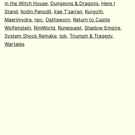
in the Witch House
,
Dungeons & Dragons
,
Here I
Stand
,
Ilodin Panodil
,
Irae T'sarran
,
Kurgoth
,
Maerimydra
,
npc
,
Oathsworn
,
Return to Castle
Wolfenstein
,
RimWorld
,
Runequest
,
Shadow Empire
,
System Shock Remake
,
tpk
,
Triumph & Tragedy
,
Wartales