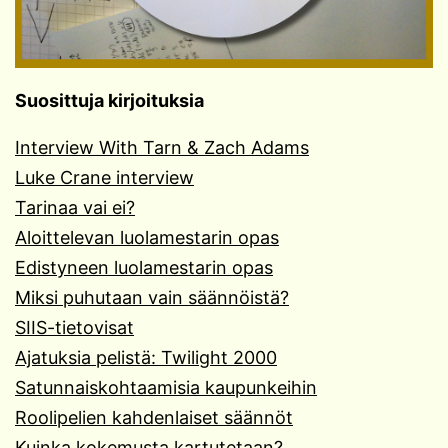
Suosittuja kirjoituksia
Interview With Tarn & Zach Adams
Luke Crane interview
Tarinaa vai ei?
Aloittelevan luolamestarin opas
Edistyneen luolamestarin opas
Miksi puhutaan vain säännöistä?
SIIS-tietovisat
Ajatuksia pelistä: Twilight 2000
Satunnaiskohtaamisia kaupunkeihin
Roolipelien kahdenlaiset säännöt
Kuinka kokemusta kartutetaan?