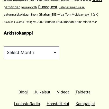
Runequest
pathfinder
peliraportti
Salaperäinen saari
TSR
Shahar
satunnaiskohtaaminen
SIIS-visa
Tom Moldvay
tpk
Vanhan koulukunnan pelaaminen
Twilight: 2000
visa
tuomion luolasto
Arkistokaappi
Arkistokaappi
Blogi
Julkaisut
Videot
Taidetta
LuolastoRadio
Haastattelut
Kampanjat