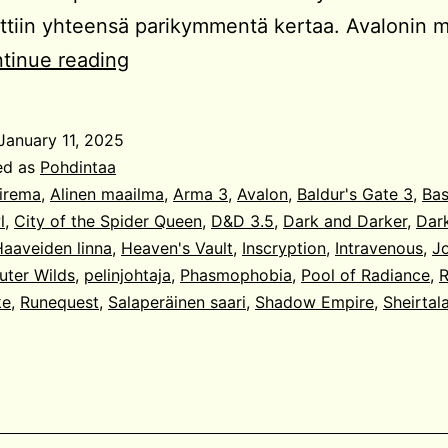
attiin yhteensä parikymmentä kertaa. Avalonin 
Vuoden
tinue reading
2024
pelit
January 11, 2025
ed as
Pohdintaa
irema
,
Alinen maailma
,
Arma 3
,
Avalon
,
Baldur's Gate 3
,
Bas
l
,
City of the Spider Queen
,
D&D 3.5
,
Dark and Darker
,
Dar
aaveiden linna
,
Heaven's Vault
,
Inscryption
,
Intravenous
,
J
uter Wilds
,
pelinjohtaja
,
Phasmophobia
,
Pool of Radiance
,
R
ke
,
Runequest
,
Salaperäinen saari
,
Shadow Empire
,
Sheirtala