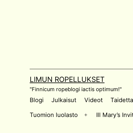
Skip
to
content
LIMUN ROPELLUKSET
"Finnicum ropeblogi iactis optimum!"
Blogi
Julkaisut
Videot
Taidett
Tuomion luolasto
Ill Mary’s In
Open
menu