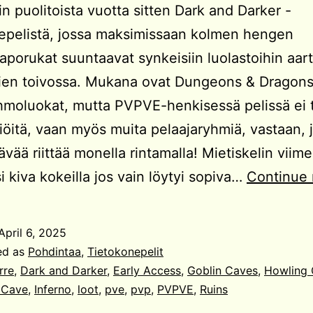
lin puolitoista vuotta sitten Dark and Darker -
epelistä, jossa maksimissaan kolmen hengen
ijaporukat suuntaavat synkeisiin luolastoihin aar
ien toivossa. Mukana ovat Dungeons & Dragons
hmoluokat, mutta PVPVE-henkisessä pelissä ei t
viöitä, vaan myös muita pelaajaryhmiä, vastaan, 
ävää riittää monella rintamalla! Mietiskelin viime
si kiva kokeilla jos vain löytyi sopiva…
Continue 
April 6, 2025
ed as
Pohdintaa
,
Tietokonepelit
rre
,
Dark and Darker
,
Early Access
,
Goblin Caves
,
Howling 
 Cave
,
Inferno
,
loot
,
pve
,
pvp
,
PVPVE
,
Ruins