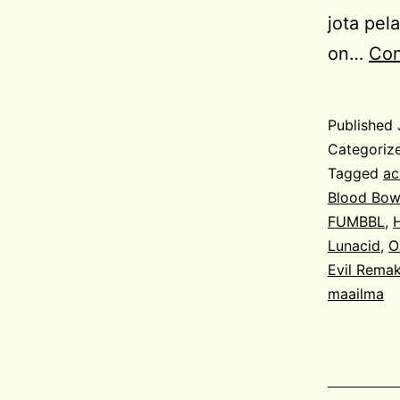
jota pel
on…
Con
Published
Categoriz
Tagged
ac
Blood Bow
FUMBBL
,
H
Lunacid
,
O
Evil Rema
maailma