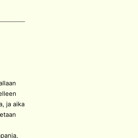
allaan
elleen
, ja aika
ketaan
mpanja,