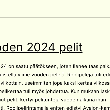
den 2024 pelit
24 on saatu päätökseen, joten lienee taas paik
istella viime vuoden pelejä. Roolipelejä tuli ed
 viikottain, useimmiten jopa kaksi kertaa viikossa
elikertaa tuli myös johdettua. Kun mukaan las
t pelit, kertyi pelitunteja vuoden aikana ihan
i. Roolipelirintamalla eniten edistyi Avalon-ka