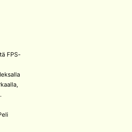
stä FPS-
deksalla
rkaalla,
.
eli