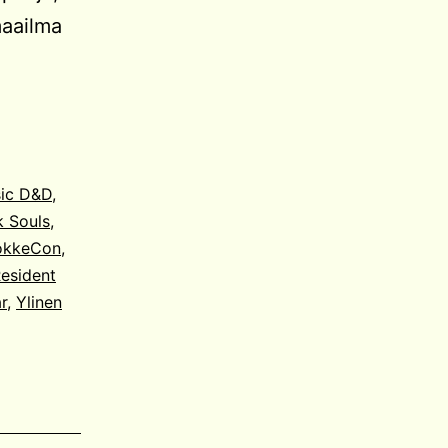
maailma
ic D&D
,
k Souls
,
okkeCon
,
esident
r
,
Ylinen