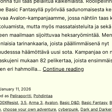
onna tuli taas pelailtua kaikenlaista. Roolipeliri
e Basic Fantasyllä pyörivää sadunomaisesta ke
vaa Avalon-kampanjaamme, jossa nähtiin taas 
koluamista, mutta myös massataisteluita ja sekä
seen maailmaan sijoittuvaa heksaryömintää. Men
laisia tarinankaaria, joista päällimmäisenä nyt
uudesssa häämöttävä uusi sota. Kampanjaa on 
laskujeni mukaan 82 pelikertaa, joista ensimmäi
Vuoden
n eri hahmoilla…
Continue reading
2025
pelit
January 11, 2026
ed as
Peliraportti
,
Pohdintaa
00XResist
,
3.5
,
Arma 3
,
Avalon
,
Basic D&D
,
Basic Fantasy
,
B
e
,
choose your own adventure
,
cyberpunk
,
Dark and Darker