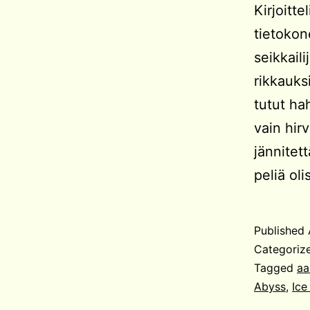
Kirjoitte
tietokon
seikkail
rikkauks
tutut ha
vain hir
jännitett
peliä oli
Published
Categoriz
Tagged
aa
Abyss
,
Ice