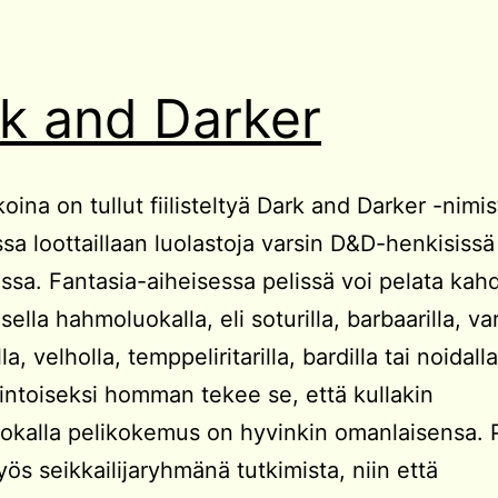
k and Darker
koina on tullut fiilisteltyä Dark and Darker -nimi
ossa loottaillaan luolastoja varsin D&D-henkisissä
ssa. Fantasia-aiheisessa pelissä voi pelata kah
isella hahmoluokalla, eli soturilla, barbaarilla, va
a, velholla, temppeliritarilla, bardilla tai noidalla
intoiseksi homman tekee se, että kullakin
kalla pelikokemus on hyvinkin omanlaisensa. P
ös seikkailijaryhmänä tutkimista, niin että