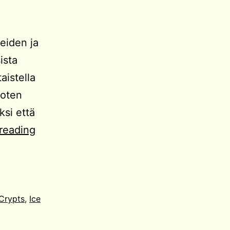
teiden ja
ista
aistella
joten
ksi että
Dark
reading
and
Darker
koukuttaa!
Crypts
,
Ice