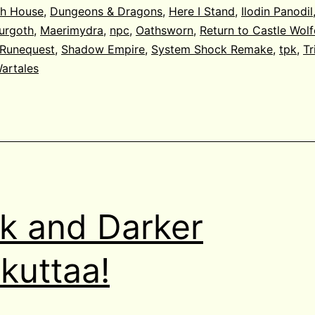
ch House
,
Dungeons & Dragons
,
Here I Stand
,
Ilodin Panodil
urgoth
,
Maerimydra
,
npc
,
Oathsworn
,
Return to Castle Wolf
Runequest
,
Shadow Empire
,
System Shock Remake
,
tpk
,
Tr
artales
k and Darker
kuttaa!