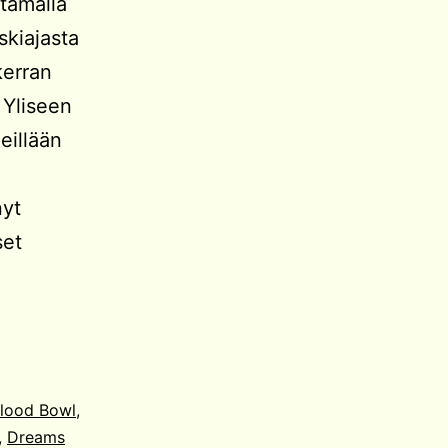
ntamalla
skiajasta
kerran
 Yliseen
eillään
nyt
set
lood Bowl
,
,
Dreams