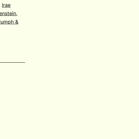
,
Irae
enstein
,
iumph &