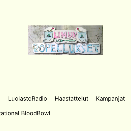
a
LuolastoRadio
Haastattelut
Kampanjat
vitational BloodBowl