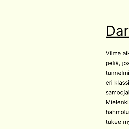
Dar
Viime ai
peliä, j
tunnelmi
eri klass
samoojall
Mielenki
hahmoluo
tukee my