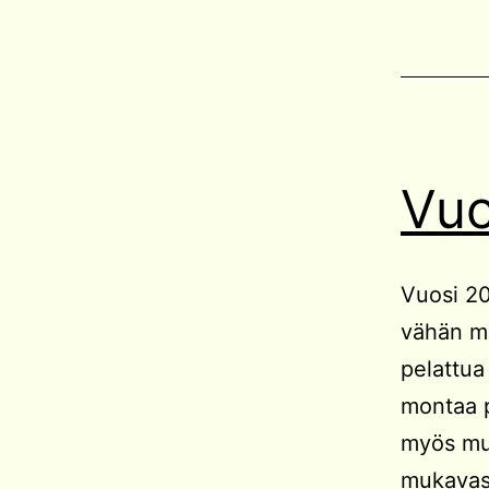
Vuo
Vuosi 20
vähän mu
pelattua
montaa p
myös muu
mukavast