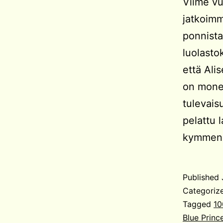
Viime vu
jatkoimm
ponnista
luolasto
että Ali
on monen
tulevais
pelattu 
kymmene
Published
Categoriz
Tagged
10
Blue Princ