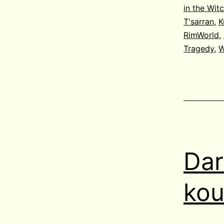
in the Wit
T'sarran
,
K
RimWorld
,
Tragedy
,
W
Dar
kou