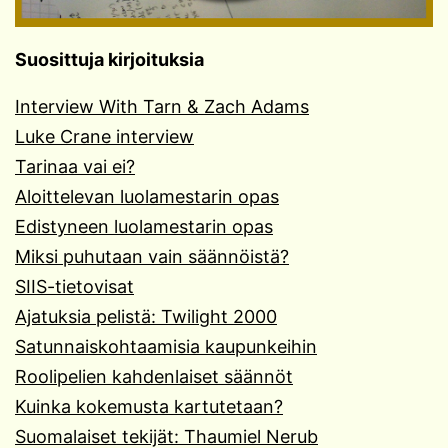
Suosittuja kirjoituksia
Interview With Tarn & Zach Adams
Luke Crane interview
Tarinaa vai ei?
Aloittelevan luolamestarin opas
Edistyneen luolamestarin opas
Miksi puhutaan vain säännöistä?
SIIS-tietovisat
Ajatuksia pelistä: Twilight 2000
Satunnaiskohtaamisia kaupunkeihin
Roolipelien kahdenlaiset säännöt
Kuinka kokemusta kartutetaan?
Suomalaiset tekijät: Thaumiel Nerub