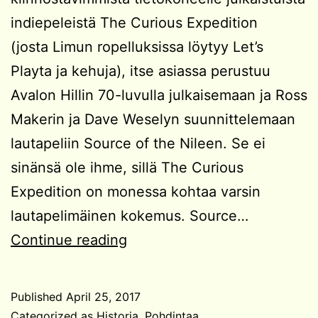
indiepeleistä The Curious Expedition
(josta Limun ropelluksissa löytyy Let’s
Playta ja kehuja), itse asiassa perustuu
Avalon Hillin 70-luvulla julkaisemaan ja Ross
Makerin ja Dave Weselyn suunnittelemaan
lautapeliin Source of the Nileen. Se ei
sinänsä ole ihme, sillä The Curious
Expedition on monessa kohtaa varsin
lautapelimäinen kokemus. Source…
Tutkimuspeleistä
Continue reading
ja
vaikutteista
Published
April 25, 2017
Categorized as
Historia
,
Pohdintaa