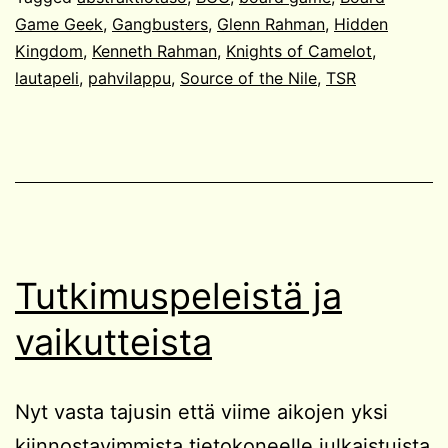
Game Geek
,
Gangbusters
,
Glenn Rahman
,
Hidden
Kingdom
,
Kenneth Rahman
,
Knights of Camelot
,
lautapeli
,
pahvilappu
,
Source of the Nile
,
TSR
Tutkimuspeleistä ja
vaikutteista
Nyt vasta tajusin että viime aikojen yksi
kiinnostavimmista tietokoneelle julkaistuista