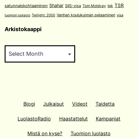
TSR
Shahar
satunnaiskohtaaminen
SIIS-visa
Tom Moldvay
tpk
Vanhan koulukunnan pelaaminen
Twilight: 2000
visa
tuomion luolasto
Arkistokaappi
Arkistokaappi
Blogi
Julkaisut
Videot
Taidetta
LuolastoRadio
Haastattelut
Kampanjat
Mistä on kyse?
Tuomion luolasto