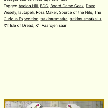
Tagged
Avalon Hill
,
BGG
,
Board Game Geek
,
Dave
Wesely
,
lautapeli
,
Ross Maker
,
Source of the Nile
,
The
Curious Expedition
,
tutkimusmatka
,
tutkimusmatkailu
,
X1: Isle of Dread
,
X1: Vaarojen saari