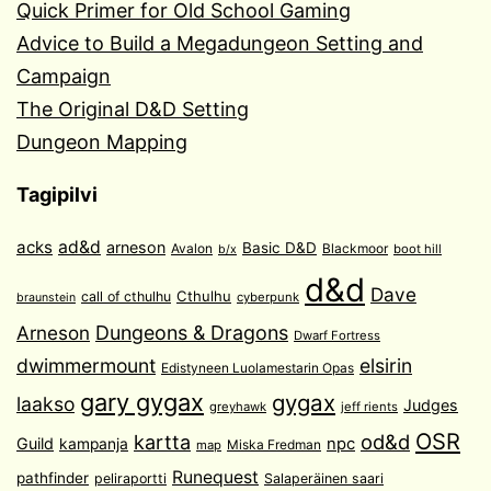
Quick Primer for Old School Gaming
Advice to Build a Megadungeon Setting and
Campaign
The Original D&D Setting
Dungeon Mapping
Tagipilvi
acks
ad&d
arneson
Basic D&D
Avalon
Blackmoor
boot hill
b/x
d&d
Dave
Cthulhu
call of cthulhu
cyberpunk
braunstein
Arneson
Dungeons & Dragons
Dwarf Fortress
dwimmermount
elsirin
Edistyneen Luolamestarin Opas
gary gygax
gygax
laakso
Judges
greyhawk
jeff rients
OSR
od&d
kartta
Guild
npc
kampanja
Miska Fredman
map
Runequest
pathfinder
peliraportti
Salaperäinen saari