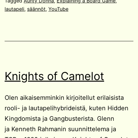
Tagged
Aunty Donna
,
Explaining a Board Game
,
lautapeli
,
säännöt
,
YouTube
Knights of Camelot
Olen aikaisemminkin kirjoitellut erilaisista
rooli- ja lautapelihybrideistä, kuten Hidden
Kingdomista ja Gangbusterista. Glenn
ja Kenneth Rahmanin suunnittelema ja