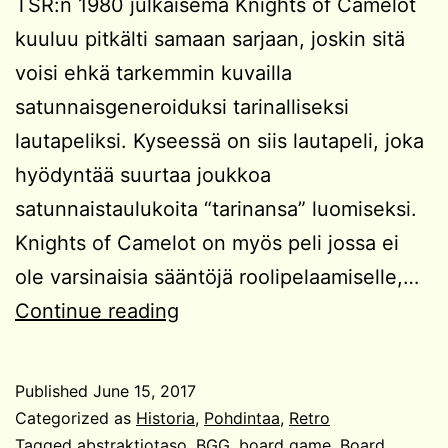
TSR:n 1980 julkaisema Knights of Camelot
kuuluu pitkälti samaan sarjaan, joskin sitä
voisi ehkä tarkemmin kuvailla
satunnaisgeneroiduksi tarinalliseksi
lautapeliksi. Kyseessä on siis lautapeli, joka
hyödyntää suurtaa joukkoa
satunnaistaulukoita “tarinansa” luomiseksi.
Knights of Camelot on myös peli jossa ei
ole varsinaisia sääntöjä roolipelaamiselle,…
Knights
Continue reading
of
Camelot
Published
June 15, 2017
Categorized as
Historia
,
Pohdintaa
,
Retro
Tagged
abstraktiotaso
,
BGG
,
board game
,
Board