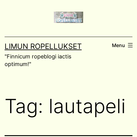
Skip
to
content
LIMUN ROPELLUKSET
Menu
"Finnicum ropeblogi iactis
optimum!"
Tag:
lautapeli