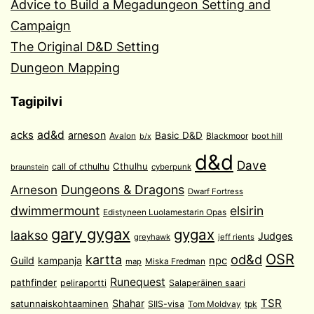
Advice to Build a Megadungeon Setting and
Campaign
The Original D&D Setting
Dungeon Mapping
Tagipilvi
acks
ad&d
arneson
Basic D&D
Avalon
Blackmoor
boot hill
b/x
d&d
Dave
Cthulhu
call of cthulhu
cyberpunk
braunstein
Arneson
Dungeons & Dragons
Dwarf Fortress
dwimmermount
elsirin
Edistyneen Luolamestarin Opas
gary gygax
gygax
laakso
Judges
greyhawk
jeff rients
OSR
od&d
kartta
Guild
npc
kampanja
Miska Fredman
map
Runequest
pathfinder
peliraportti
Salaperäinen saari
TSR
Shahar
satunnaiskohtaaminen
SIIS-visa
Tom Moldvay
tpk