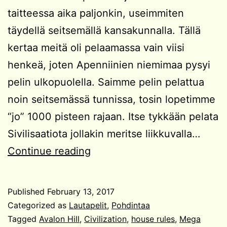
taitteessa aika paljonkin, useimmiten
täydellä seitsemällä kansakunnalla. Tällä
kertaa meitä oli pelaamassa vain viisi
henkeä, joten Apenniinien niemimaa pysyi
pelin ulkopuolella. Saimme pelin pelattua
noin seitsemässä tunnissa, tosin lopetimme
“jo” 1000 pisteen rajaan. Itse tykkään pelata
Sivilisaatiota jollakin meritse liikkuvalla…
Kokemuksia
Continue reading
Sivilisaatio-
lautapelistä
Published
February 13, 2017
Categorized as
Lautapelit
,
Pohdintaa
Tagged
Avalon Hill
,
Civilization
,
house rules
,
Mega