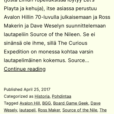
Playta ja kehuja), itse asiassa perustuu
Avalon Hillin 70-luvulla julkaisemaan ja Ross
Makerin ja Dave Weselyn suunnittelemaan
lautapeliin Source of the Nileen. Se ei
sinänsä ole ihme, sillä The Curious
Expedition on monessa kohtaa varsin
lautapelimäinen kokemus. Source…
Tutkimuspeleistä
Continue reading
ja
vaikutteista
Published
April 25, 2017
Categorized as
Historia
,
Pohdintaa
Tagged
Avalon Hill
,
BGG
,
Board Game Geek
,
Dave
Wesely
,
lautapeli
,
Ross Maker
,
Source of the Nile
,
The