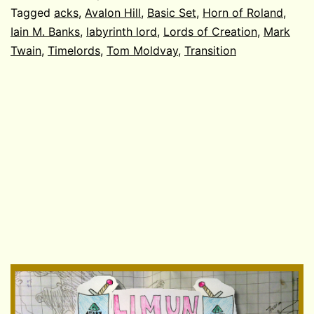
Tagged
acks
,
Avalon Hill
,
Basic Set
,
Horn of Roland
,
Iain M. Banks
,
labyrinth lord
,
Lords of Creation
,
Mark
Twain
,
Timelords
,
Tom Moldvay
,
Transition