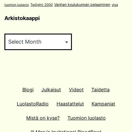
Vanhan koulukunnan pelaaminen
Twilight: 2000
visa
tuomion luolasto
Arkistokaappi
Arkistokaappi
Blogi
Julkaisut
Videot
Taidetta
LuolastoRadio
Haastattelut
Kampanjat
Mistä on kyse?
Tuomion luolasto
Ill Mary’s Invitational BloodBowl