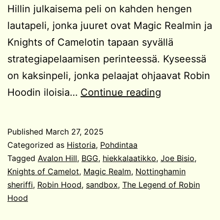
Hillin julkaisema peli on kahden hengen
lautapeli, jonka juuret ovat Magic Realmin ja
Knights of Camelotin tapaan syvällä
strategiapelaamisen perinteessä. Kyseessä
on kaksinpeli, jonka pelaajat ohjaavat Robin
The
Hoodin iloisia…
Continue reading
Legend
of
Published
March 27, 2025
Robin
Categorized as
Historia
,
Pohdintaa
Hood
Tagged
Avalon Hill
,
BGG
,
hiekkalaatikko
,
Joe Bisio
,
Knights of Camelot
,
Magic Realm
,
Nottinghamin
sheriffi
,
Robin Hood
,
sandbox
,
The Legend of Robin
Hood