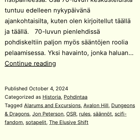
tuntuu edelleen nykypäivänä
ajankohtaisilta, kuten olen kirjoitellut täällä
ja täällä. 70-luvun pienlehdissä
pohdiskeltiin paljon myös sääntöjen roolia
pelaamisessa. Yksi havainto, jonka haluan…
Säännöillä
Continue reading
ei
ole
Published
October 4, 2024
väliä
Categorized as
Historia
,
Pohdintaa
Tagged
Alarums and Excursions
,
Avalon Hill
,
Dungeons
& Dragons
,
Jon Peterson
,
OSR
,
rules
,
säännöt
,
scifi-
fandom
,
sotapelit
,
The Elusive Shift