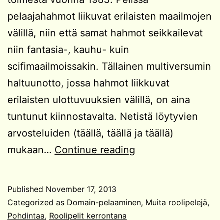
pelaajahahmot liikuvat erilaisten maailmojen
välillä, niin että samat hahmot seikkailevat
niin fantasia-, kauhu- kuin
scifimaailmoissakin. Tällainen multiversumin
haltuunotto, jossa hahmot liikkuvat
erilaisten ulottuvuuksien välillä, on aina
tuntunut kiinnostavalta. Netistä löytyvien
arvosteluiden (täällä, täällä ja täällä)
Ajan
mukaan…
Continue reading
ja
paikan
Published
November 17, 2013
tuolla
Categorized as
Domain-pelaaminen
,
Muita roolipelejä
,
puolen
Pohdintaa
,
Roolipelit kerrontana