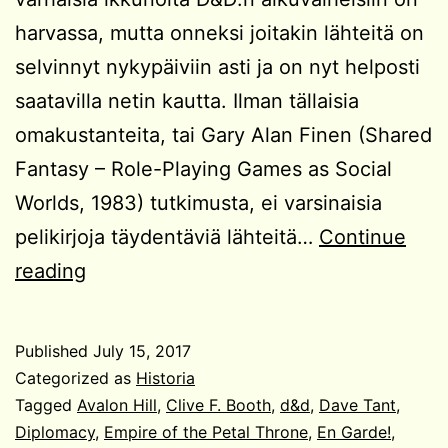
harvassa, mutta onneksi joitakin lähteitä on
selvinnyt nykypäiviin asti ja on nyt helposti
saatavilla netin kautta. Ilman tällaisia
omakustanteita, tai Gary Alan Finen (Shared
Fantasy – Role-Playing Games as Social
Worlds, 1983) tutkimusta, ei varsinaisia
pelikirjoja täydentäviä lähteitä…
Continue
Varhaista
reading
D&D-
pelaamista
Published
July 15, 2017
Chimaera-
Categorized as
Historia
zinessä
Tagged
Avalon Hill
,
Clive F. Booth
,
d&d
,
Dave Tant
,
Diplomacy
,
Empire of the Petal Throne
,
En Garde!
,