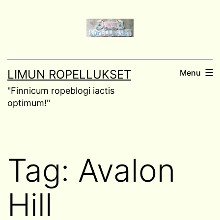
Skip
to
content
LIMUN ROPELLUKSET
Menu
"Finnicum ropeblogi iactis
optimum!"
Tag:
Avalon
Hill