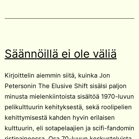
Säännöillä ei ole väliä
Kirjoittelin aiemmin siitä, kuinka Jon
Petersonin The Elusive Shift sisälsi paljon
minusta mielenkiintoista sisältöä 1970-luvun
pelikulttuurin kehityksestä, sekä roolipelien
kehittymisestä kahden hyvin erilaisen
kulttuurin, eli sotapelaajien ja scifi-fandomin
ristipaineessa. Osa 70-luvun keskusteluista