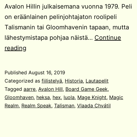
Avalon Hillin julkaisemana vuonna 1979. Peli
on eräänlainen pelinjohtajaton roolipeli
Talismanin tai Gloomhavenin tapaan, mutta
lähestymistapa pohjaa näistä…
Continue
Magic
reading
Realm
Published
August 16, 2019
Categorized as
fiilistelyä
,
Historia
,
Lautapelit
Tagged
aarre
,
Avalon Hill
,
Board Game Geek
,
Gloomhaven
,
heksa
,
hex
,
luola
,
Mage Knight
,
Magic
Realm
,
Realm Speak
,
Talisman
,
Vlaada Chvátil