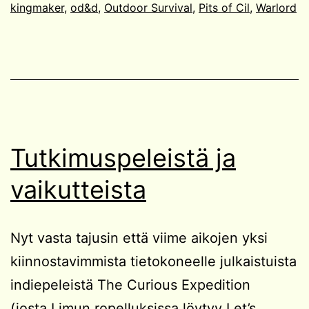
kingmaker
,
od&d
,
Outdoor Survival
,
Pits of Cil
,
Warlord
Tutkimuspeleistä ja
vaikutteista
Nyt vasta tajusin että viime aikojen yksi
kiinnostavimmista tietokoneelle julkaistuista
indiepeleistä The Curious Expedition
(josta Limun ropelluksissa löytyy Let’s