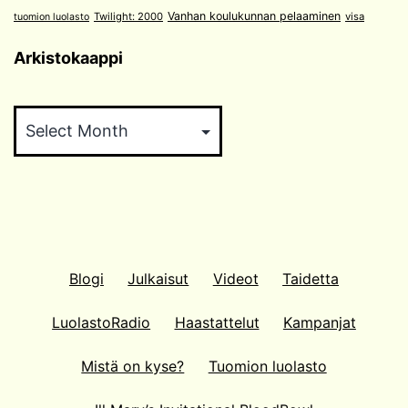
Vanhan koulukunnan pelaaminen
Twilight: 2000
visa
tuomion luolasto
Arkistokaappi
Arkistokaappi
Blogi
Julkaisut
Videot
Taidetta
LuolastoRadio
Haastattelut
Kampanjat
Mistä on kyse?
Tuomion luolasto