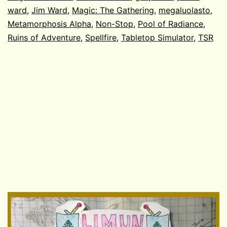
ward
,
Jim Ward
,
Magic: The Gathering
,
megaluolasto
,
Metamorphosis Alpha
,
Non-Stop
,
Pool of Radiance
,
Ruins of Adventure
,
Spellfire
,
Tabletop Simulator
,
TSR