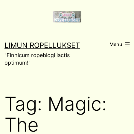
Skip
to
content
LIMUN ROPELLUKSET
Menu
"Finnicum ropeblogi iactis
optimum!"
Tag:
Magic:
The