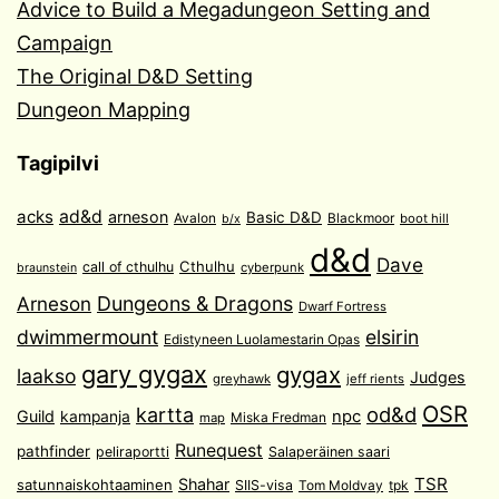
Advice to Build a Megadungeon Setting and
Campaign
The Original D&D Setting
Dungeon Mapping
Tagipilvi
acks
ad&d
arneson
Basic D&D
Avalon
Blackmoor
boot hill
b/x
d&d
Dave
Cthulhu
call of cthulhu
cyberpunk
braunstein
Arneson
Dungeons & Dragons
Dwarf Fortress
dwimmermount
elsirin
Edistyneen Luolamestarin Opas
gary gygax
gygax
laakso
Judges
greyhawk
jeff rients
OSR
od&d
kartta
Guild
npc
kampanja
Miska Fredman
map
Runequest
pathfinder
peliraportti
Salaperäinen saari
TSR
Shahar
satunnaiskohtaaminen
SIIS-visa
Tom Moldvay
tpk