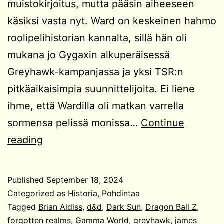
muistokirjoitus, mutta pääsin aiheeseen
käsiksi vasta nyt. Ward on keskeinen hahmo
roolipelihistorian kannalta, sillä hän oli
mukana jo Gygaxin alkuperäisessä
Greyhawk-kampanjassa ja yksi TSR:n
pitkäaikaisimpia suunnittelijoita. Ei liene
ihme, että Wardilla oli matkan varrella
sormensa pelissä monissa…
Continue
RIP
reading
Jim
Ward
Published
September 18, 2024
Categorized as
Historia
,
Pohdintaa
Tagged
Brian Aldiss
,
d&d
,
Dark Sun
,
Dragon Ball Z
,
forgotten realms
,
Gamma World
,
greyhawk
,
james