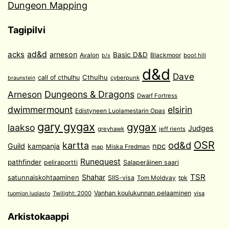
Dungeon Mapping
Tagipilvi
acks
ad&d
arneson
Basic D&D
Avalon
Blackmoor
boot hill
b/x
d&d
Dave
Cthulhu
call of cthulhu
cyberpunk
braunstein
Arneson
Dungeons & Dragons
Dwarf Fortress
dwimmermount
elsirin
Edistyneen Luolamestarin Opas
gary gygax
gygax
laakso
Judges
greyhawk
jeff rients
OSR
od&d
kartta
Guild
npc
kampanja
Miska Fredman
map
Runequest
pathfinder
peliraportti
Salaperäinen saari
TSR
Shahar
satunnaiskohtaaminen
SIIS-visa
Tom Moldvay
tpk
Vanhan koulukunnan pelaaminen
Twilight: 2000
visa
tuomion luolasto
Arkistokaappi