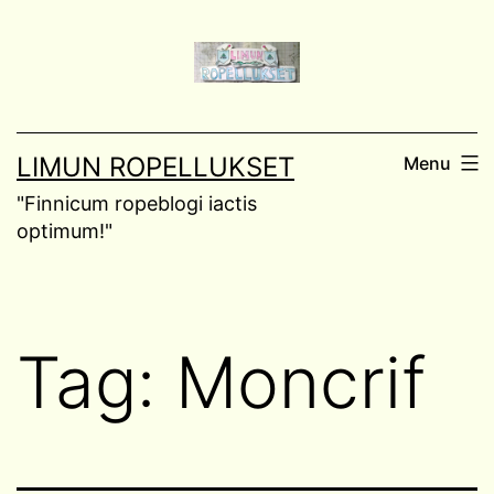
Skip
to
content
LIMUN ROPELLUKSET
Menu
"Finnicum ropeblogi iactis
optimum!"
Tag:
Moncrif