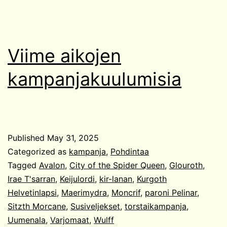
Viime aikojen
kampanjakuulumisia
Published
May 31, 2025
Categorized as
kampanja
,
Pohdintaa
Tagged
Avalon
,
City of the Spider Queen
,
Glouroth
,
Irae T'sarran
,
Keijulordi
,
kir-lanan
,
Kurgoth
Helvetinlapsi
,
Maerimydra
,
Moncrif
,
paroni Pelinar
,
Sitzth Morcane
,
Susiveljekset
,
torstaikampanja
,
Uumenala
,
Varjomaat
,
Wulff