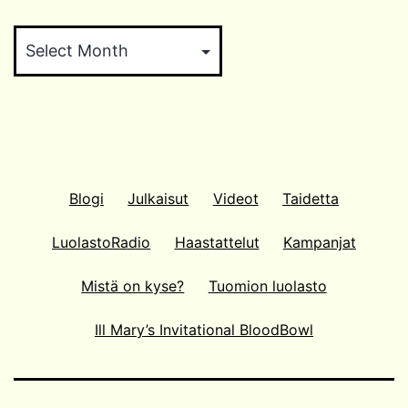
Arkistokaappi
Blogi
Julkaisut
Videot
Taidetta
LuolastoRadio
Haastattelut
Kampanjat
Mistä on kyse?
Tuomion luolasto
Ill Mary’s Invitational BloodBowl