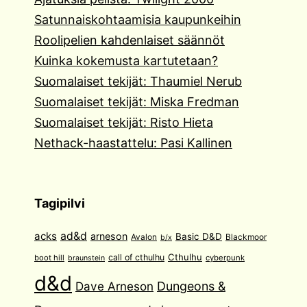
Satunnaiskohtaamisia kaupunkeihin
Roolipelien kahdenlaiset säännöt
Kuinka kokemusta kartutetaan?
Suomalaiset tekijät: Thaumiel Nerub
Suomalaiset tekijät: Miska Fredman
Suomalaiset tekijät: Risto Hieta
Nethack-haastattelu: Pasi Kallinen
Tagipilvi
acks
ad&d
arneson
Basic D&D
Avalon
Blackmoor
b/x
Cthulhu
call of cthulhu
boot hill
cyberpunk
braunstein
d&d
Dave Arneson
Dungeons &