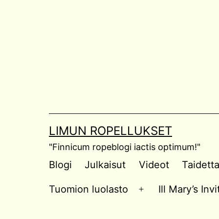
Skip
to
content
LIMUN ROPELLUKSET
"Finnicum ropeblogi iactis optimum!"
Blogi
Julkaisut
Videot
Taidett
Tuomion luolasto
Ill Mary’s In
Open
menu