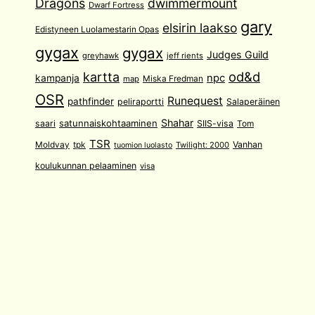
Dragons
dwimmermount
Dwarf Fortress
gary
elsirin laakso
Edistyneen Luolamestarin Opas
gygax
gygax
Judges Guild
greyhawk
jeff rients
od&d
kartta
npc
kampanja
Miska Fredman
map
OSR
Runequest
pathfinder
peliraportti
Salaperäinen
Shahar
satunnaiskohtaaminen
saari
SIIS-visa
Tom
TSR
Moldvay
tpk
Vanhan
Twilight: 2000
tuomion luolasto
koulukunnan pelaaminen
visa