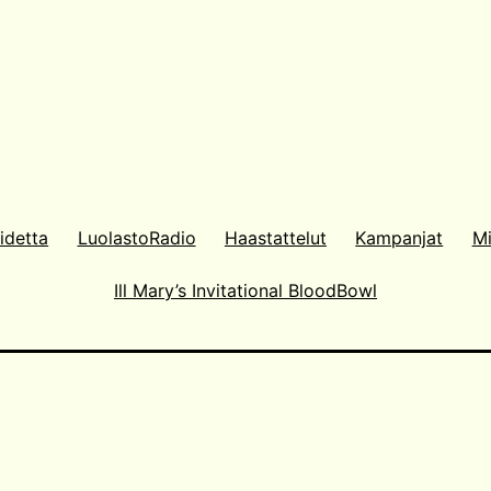
idetta
LuolastoRadio
Haastattelut
Kampanjat
Mi
Ill Mary’s Invitational BloodBowl