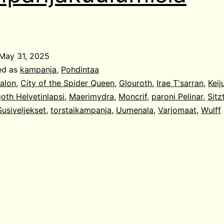
May 31, 2025
ed as
kampanja
,
Pohdintaa
alon
,
City of the Spider Queen
,
Glouroth
,
Irae T'sarran
,
Keij
oth Helvetinlapsi
,
Maerimydra
,
Moncrif
,
paroni Pelinar
,
Sitz
Susiveljekset
,
torstaikampanja
,
Uumenala
,
Varjomaat
,
Wulff