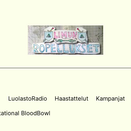
a
LuolastoRadio
Haastattelut
Kampanjat
vitational BloodBowl