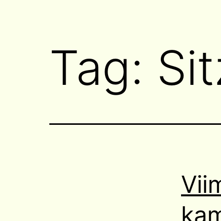
Tag:
Si
Vii
kam