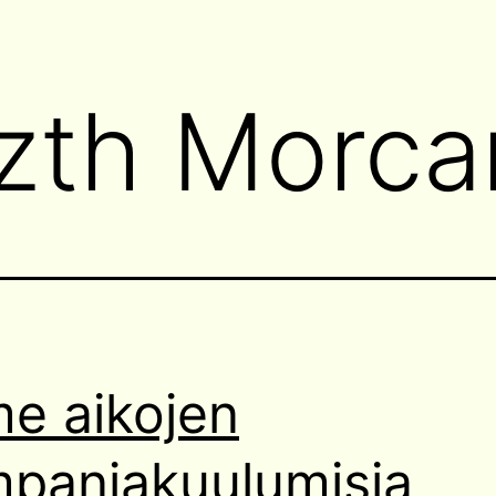
tzth Morc
me aikojen
panjakuulumisia