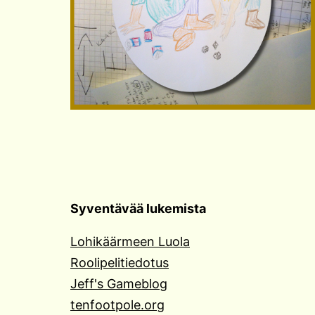
Syventävää lukemista
Lohikäärmeen Luola
Roolipelitiedotus
Jeff's Gameblog
tenfootpole.org