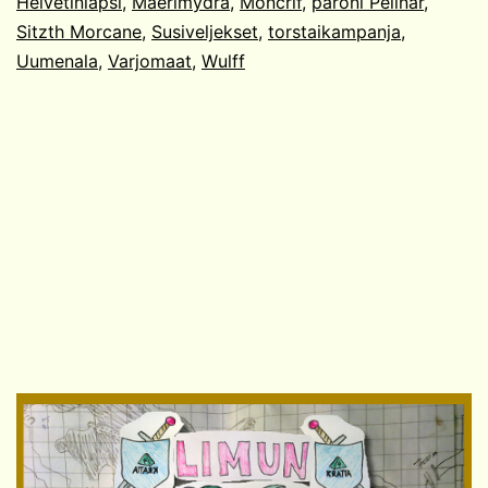
Helvetinlapsi
,
Maerimydra
,
Moncrif
,
paroni Pelinar
,
Sitzth Morcane
,
Susiveljekset
,
torstaikampanja
,
Uumenala
,
Varjomaat
,
Wulff