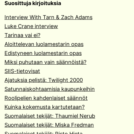
Suosittuja kirjoituksia
Interview With Tarn & Zach Adams
Luke Crane interview
Tarinaa vai ei?
Aloittelevan luolamestarin opas
Edistyneen luolamestarin opas
Miksi puhutaan vain säännöistä?
SIIS-tietovisat
Ajatuksia pelistä: Twilight 2000
Satunnaiskohtaamisia kaupunkeihin
Roolipelien kahdenlaiset säännöt
Kuinka kokemusta kartutetaan?
Suomalaiset tekijät: Thaumiel Nerub
Suomalaiset tekijät: Miska Fredman
Suomalaiset tekijät: Risto Hieta