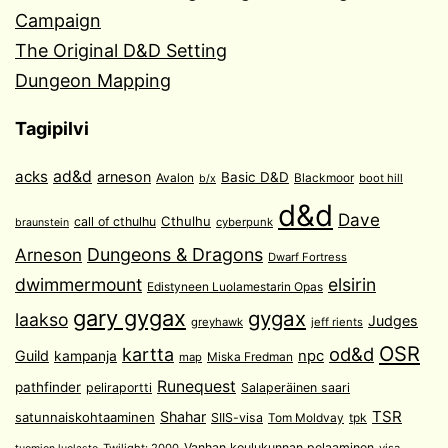
Campaign
The Original D&D Setting
Dungeon Mapping
Tagipilvi
acks
ad&d
arneson
Basic D&D
Avalon
Blackmoor
boot hill
b/x
d&d
Dave
Cthulhu
call of cthulhu
cyberpunk
braunstein
Arneson
Dungeons & Dragons
Dwarf Fortress
dwimmermount
elsirin
Edistyneen Luolamestarin Opas
gary gygax
gygax
laakso
Judges
greyhawk
jeff rients
OSR
od&d
kartta
Guild
npc
kampanja
Miska Fredman
map
Runequest
pathfinder
peliraportti
Salaperäinen saari
TSR
Shahar
satunnaiskohtaaminen
SIIS-visa
Tom Moldvay
tpk
Vanhan koulukunnan pelaaminen
Twilight: 2000
visa