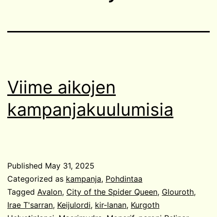
Viime aikojen
kampanjakuulumisia
Published
May 31, 2025
Categorized as
kampanja
,
Pohdintaa
Tagged
Avalon
,
City of the Spider Queen
,
Glouroth
,
Irae T'sarran
,
Keijulordi
,
kir-lanan
,
Kurgoth