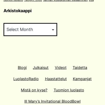
tuomion luolasto
Arkistokaappi
Arkistokaappi
Blogi
Julkaisut
Videot
Taidetta
LuolastoRadio
Haastattelut
Kampanjat
Mistä on kyse?
Tuomion luolasto
Ill Mary’s Invitational BloodBowl