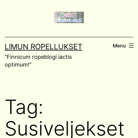
Skip
to
content
LIMUN ROPELLUKSET
Menu
"Finnicum ropeblogi iactis
optimum!"
Tag:
Susiveljekset