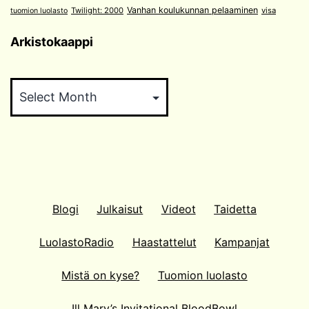
Vanhan koulukunnan pelaaminen
Twilight: 2000
visa
tuomion luolasto
Arkistokaappi
Arkistokaappi
Blogi
Julkaisut
Videot
Taidetta
LuolastoRadio
Haastattelut
Kampanjat
Mistä on kyse?
Tuomion luolasto
Ill Mary’s Invitational BloodBowl