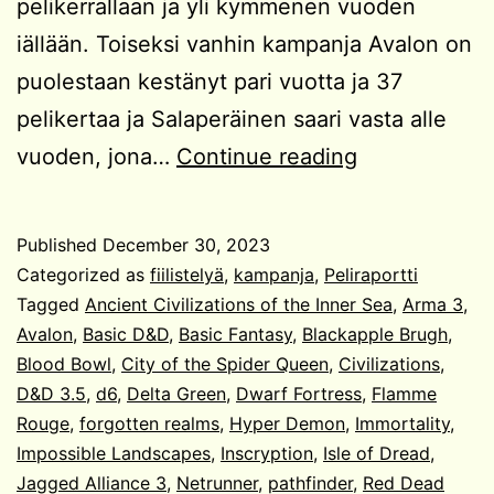
pelikerrallaan ja yli kymmenen vuoden
iällään. Toiseksi vanhin kampanja Avalon on
puolestaan kestänyt pari vuotta ja 37
pelikertaa ja Salaperäinen saari vasta alle
Pelivuosi
vuoden, jona…
Continue reading
2023
Published
December 30, 2023
Categorized as
fiilistelyä
,
kampanja
,
Peliraportti
Tagged
Ancient Civilizations of the Inner Sea
,
Arma 3
,
Avalon
,
Basic D&D
,
Basic Fantasy
,
Blackapple Brugh
,
Blood Bowl
,
City of the Spider Queen
,
Civilizations
,
D&D 3.5
,
d6
,
Delta Green
,
Dwarf Fortress
,
Flamme
Rouge
,
forgotten realms
,
Hyper Demon
,
Immortality
,
Impossible Landscapes
,
Inscryption
,
Isle of Dread
,
Jagged Alliance 3
,
Netrunner
,
pathfinder
,
Red Dead