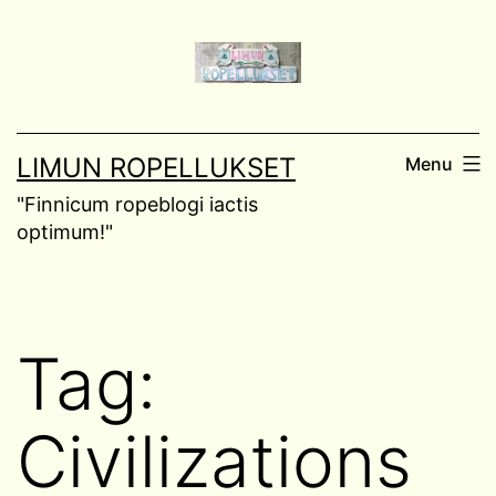
Skip
to
content
LIMUN ROPELLUKSET
Menu
"Finnicum ropeblogi iactis
optimum!"
Tag:
Civilizations