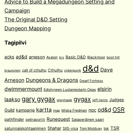
Advice to Build a Megadungeon Setting and
Campaign
The Original D&D Setting
Dungeon Mapping
Tagipilvi
acks
ad&d
arneson
Basic D&D
Avalon
Blackmoor
boot hill
b/x
d&d
Dave
Cthulhu
call of cthulhu
cyberpunk
braunstein
Arneson
Dungeons & Dragons
Dwarf Fortress
dwimmermount
elsirin
Edistyneen Luolamestarin Opas
gary gygax
gygax
laakso
Judges
greyhawk
jeff rients
OSR
od&d
kartta
Guild
npc
kampanja
Miska Fredman
map
Runequest
pathfinder
peliraportti
Salaperäinen saari
TSR
Shahar
satunnaiskohtaaminen
SIIS-visa
Tom Moldvay
tpk