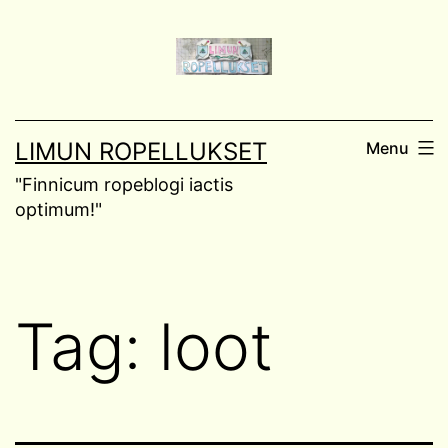
Skip
to
content
LIMUN ROPELLUKSET
Menu
"Finnicum ropeblogi iactis
optimum!"
Tag:
loot