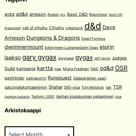
acks
ad&d
arneson
Basic D&D
Avalon
Blackmoor
boot hill
b/x
d&d
Dave
Cthulhu
call of cthulhu
cyberpunk
braunstein
Arneson
Dungeons & Dragons
Dwarf Fortress
dwimmermount
elsirin
Edistyneen Luolamestarin Opas
gary gygax
gygax
laakso
Judges
greyhawk
jeff rients
OSR
od&d
kartta
Guild
npc
kampanja
Miska Fredman
map
Runequest
pathfinder
peliraportti
Salaperäinen saari
TSR
Shahar
satunnaiskohtaaminen
SIIS-visa
Tom Moldvay
tpk
Vanhan koulukunnan pelaaminen
Twilight: 2000
visa
tuomion luolasto
Arkistokaappi
Arkistokaappi