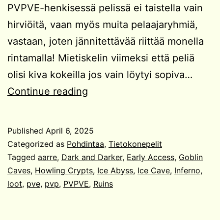
PVPVE-henkisessä pelissä ei taistella vain
hirviöitä, vaan myös muita pelaajaryhmiä,
vastaan, joten jännitettävää riittää monella
rintamalla! Mietiskelin viimeksi että peliä
olisi kiva kokeilla jos vain löytyi sopiva…
Dark
Continue reading
and
Darker
Published
April 6, 2025
koukuttaa!
Categorized as
Pohdintaa
,
Tietokonepelit
Tagged
aarre
,
Dark and Darker
,
Early Access
,
Goblin
Caves
,
Howling Crypts
,
Ice Abyss
,
Ice Cave
,
Inferno
,
loot
,
pve
,
pvp
,
PVPVE
,
Ruins